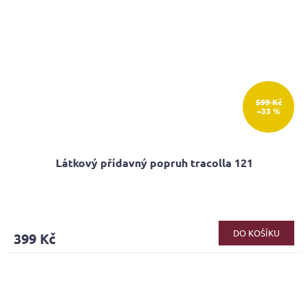
599 Kč
–33 %
Látkový přídavný popruh tracolla 121
Průměrné
hodnocení
produktu
DO KOŠÍKU
399 Kč
je
5,0
z
5
hvězdiček.