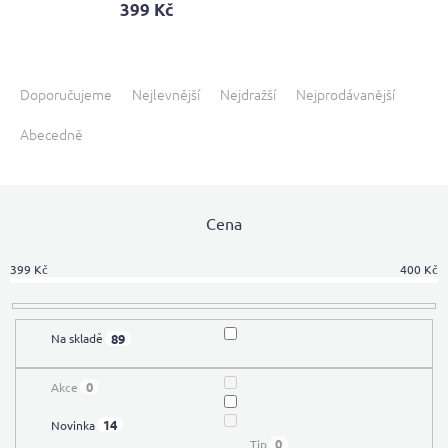
399 Kč
Ř
a
Doporučujeme
Nejlevnější
Nejdražší
Nejprodávanější
z
Abecedně
e
n
í
p
Cena
r
o
d
399
Kč
400
Kč
u
k
t
89
Na skladě
ů
0
Akce
14
Novinka
0
Tip