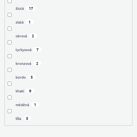
17
žlutá
1
zlatá
2
okrová
7
tyrkysová
2
bronzová
5
bordo
9
khaki
1
měděná
5
lilla