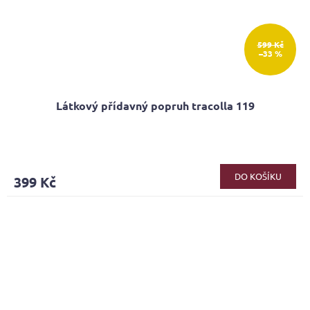
599 Kč
–33 %
Látkový přídavný popruh tracolla 119
Průměrné
hodnocení
produktu
DO KOŠÍKU
399 Kč
je
4,4
z
5
hvězdiček.