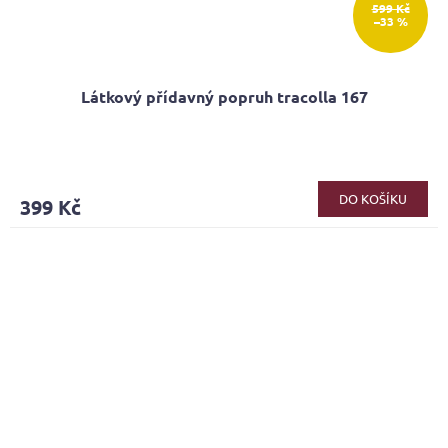
599 Kč
–33 %
Látkový přídavný popruh tracolla 167
Průměrné
hodnocení
produktu
DO KOŠÍKU
399 Kč
je
5,0
z
5
hvězdiček.