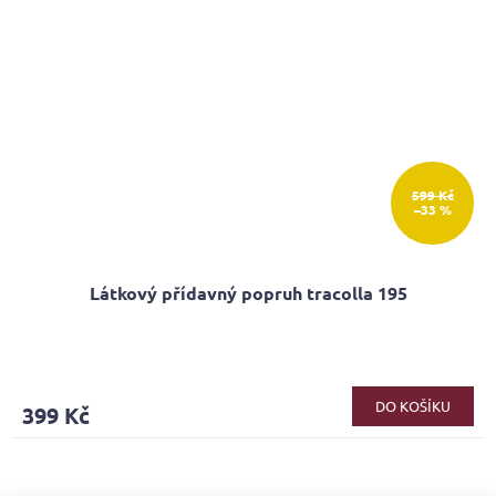
599 Kč
–33 %
Látkový přídavný popruh tracolla 195
DO KOŠÍKU
399 Kč