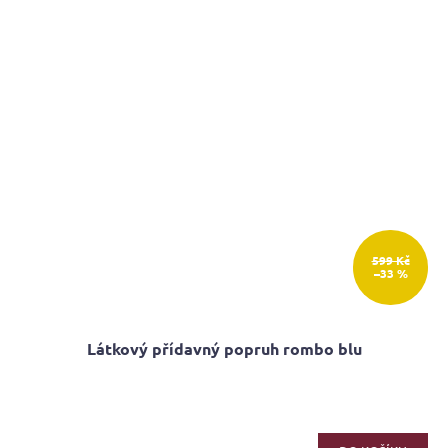
hvězdiček.
599 Kč
–33 %
Látkový přídavný popruh rombo blu
Průměrné
hodnocení
produktu