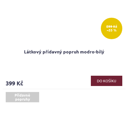
599 Kč
–33 %
Látkový přídavný popruh modro-bílý
Průměrné
hodnocení
produktu
DO KOŠÍKU
399 Kč
je
4,9
z
Přídavné
popruhy
5
hvězdiček.