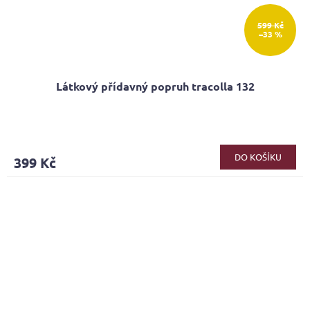
599 Kč
–33 %
Látkový přídavný popruh tracolla 132
DO KOŠÍKU
399 Kč