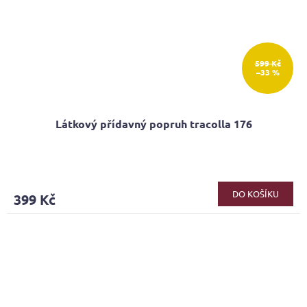
599 Kč
–33 %
Látkový přídavný popruh tracolla 176
DO KOŠÍKU
399 Kč