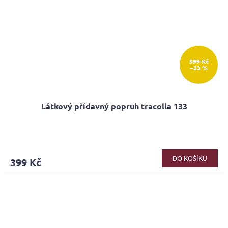
599 Kč
–33 %
Látkový přídavný popruh tracolla 133
Průměrné
hodnocení
produktu
DO KOŠÍKU
399 Kč
je
5,0
z
5
hvězdiček.