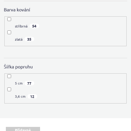
Barva kování
54
stříbrná
35
zlatá
Šířka popruhu
77
5 cm
12
3,6 cm
V
Přídavné