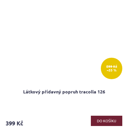
599 Kč
–33 %
Látkový přídavný popruh tracolla 126
Průměrné
hodnocení
produktu
DO KOŠÍKU
399 Kč
je