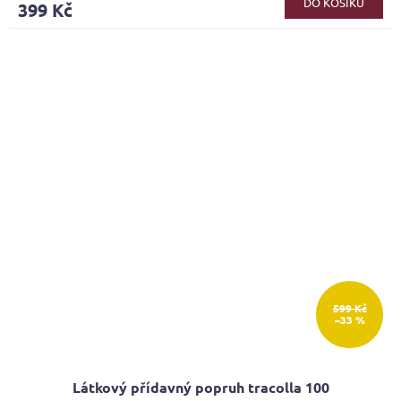
DO KOŠÍKU
399 Kč
je
4,6
z
5
hvězdiček.
599 Kč
–33 %
Látkový přídavný popruh tracolla 100