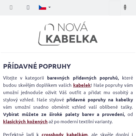
Přejít
Nákupní
na
obsah
košík
PŘÍDAVNÉ POPRUHY
Vítejte v kategorii
barevných přídavných popruhů,
které
budou skvělým doplňkem vašich
kabelek
! Naše popruhy vám
umožní jednoduše oživit Váš outfit a přidat mu osobitý a
stylový vzhled. Naše stylové
přídavné popruhy na kabelky
vám umožní snadno obměnit vzhled vaší oblíbené tašky.
Vybírat můžete ze široké palety barev a provedení,
od
klasických kožených
až po moderní textilní varianty.
Perfektně ladí k
crossbody kabelkám
, ale skvěle doplní i