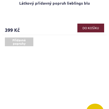
Látkový přídavný popruh lieblings blu
Průměrné
hodnocení
produktu
DO KOŠÍKU
399 Kč
je
5,0
z
Přídavné
popruhy
5
hvězdiček.