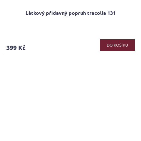
Látkový přídavný popruh tracolla 131
Průměrné
hodnocení
produktu
DO KOŠÍKU
399 Kč
je
4,8
z
5
hvězdiček.