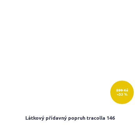
5
hvězdiček.
599 Kč
–33 %
Látkový přídavný popruh tracolla 146
Průměrné