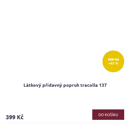
599 Kč
–33 %
Látkový přídavný popruh tracolla 137
Průměrné
hodnocení
produktu
DO KOŠÍKU
399 Kč
je
5,0
z