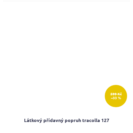
5,0
z
5
hvězdiček.
599 Kč
–33 %
Látkový přídavný popruh tracolla 127