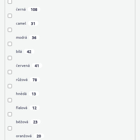
108
černá
31
camel
36
modrá
42
bílá
41
červená
78
růžová
13
hnědá
12
fialová
23
béžová
20
oranžová