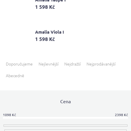
1 598 Kč
Amalia Viola I
1 598 Kč
Ř
a
Doporučujeme
Nejlevnější
Nejdražší
Nejprodávanější
z
Abecedně
e
n
í
p
Cena
r
o
d
1098
Kč
2398
Kč
u
k