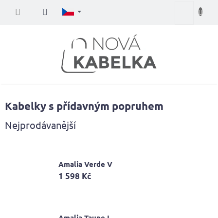
Přejít
Nákupní
na
obsah
košík
Kabelky s přídavným popruhem
Nejprodávanější
Amalia Verde V
1 598 Kč
Amalia Taupe I