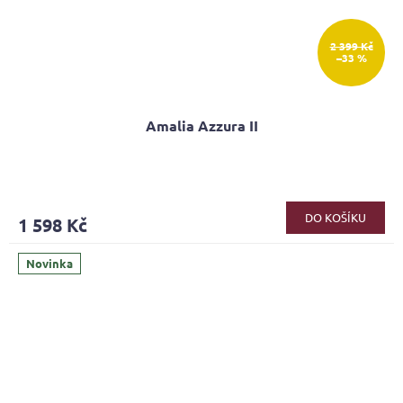
2 399 Kč
–33 %
Amalia Azzura II
DO KOŠÍKU
1 598 Kč
Novinka