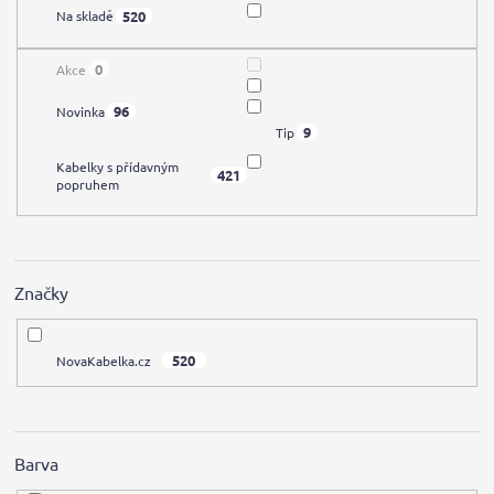
t
520
Na skladě
ů
0
Akce
96
Novinka
9
Tip
Kabelky s přídavným
421
popruhem
Značky
520
NovaKabelka.cz
Barva