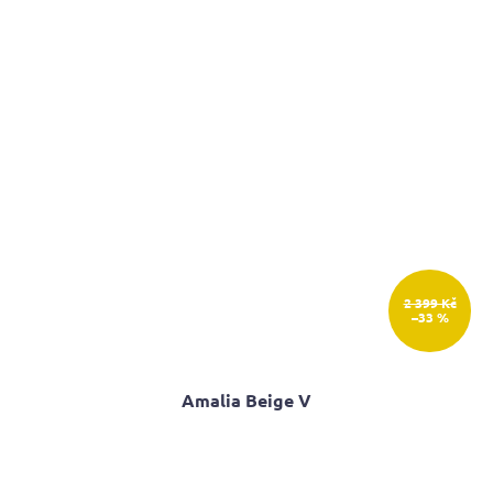
2 399 Kč
–33 %
Amalia Beige V
Průměrné
hodnocení