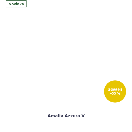
Novinka
2 399 Kč
–33 %
Amalia Azzura V