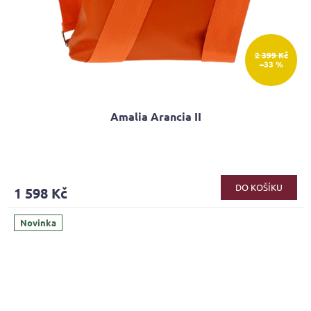
2 399 Kč
–33 %
Amalia Arancia II
DO KOŠÍKU
1 598 Kč
Novinka