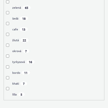
65
zelená
18
šedá
13
cafe
22
žlutá
7
okrová
16
tyrkysová
11
bordo
7
khaki
5
lilla