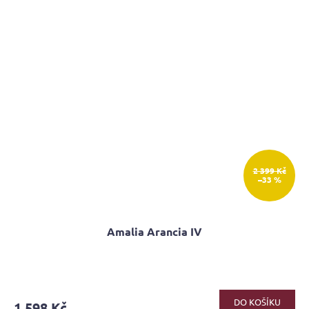
2 399 Kč
–33 %
Amalia Arancia IV
DO KOŠÍKU
1 598 Kč