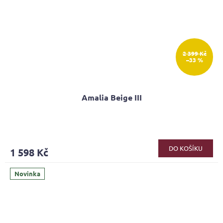
2 399 Kč
–33 %
Amalia Beige III
DO KOŠÍKU
1 598 Kč
Novinka