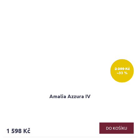
2 399 Kč
–33 %
Amalia Azzura IV
DO KOŠÍKU
1 598 Kč