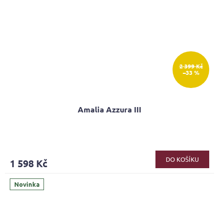
2 399 Kč
–33 %
Amalia Azzura III
DO KOŠÍKU
1 598 Kč
Novinka