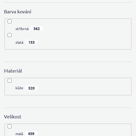
Barva kování
362
stříbrná
153
zlatá
Materiál
520
kůže
Velikost
459
malá