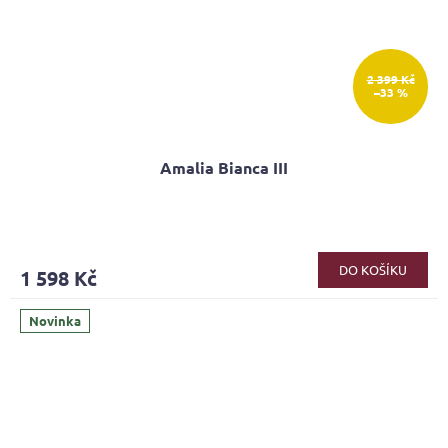
2 399 Kč
–33 %
Amalia Bianca III
DO KOŠÍKU
1 598 Kč
Novinka