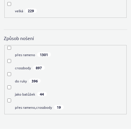
229
velká
Způsob nošení
1301
přes rameno
897
crossbody
396
do ruky
44
jako batůžek
19
přes rameno,crossbody