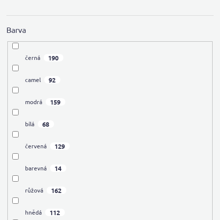
Barva
190
černá
92
camel
159
modrá
68
bílá
129
červená
14
barevná
162
růžová
112
hnědá