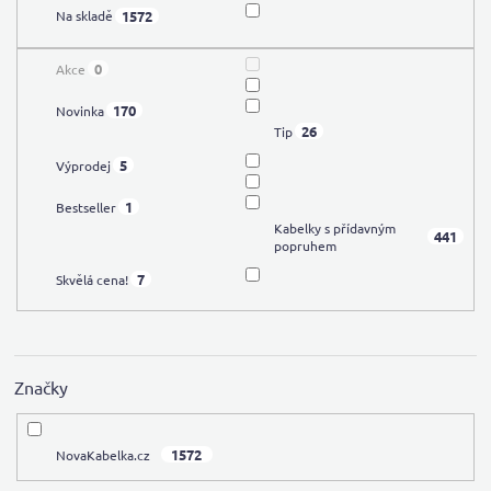
t
1572
Na skladě
ů
0
Akce
170
Novinka
26
Tip
5
Výprodej
1
Bestseller
Kabelky s přídavným
441
popruhem
7
Skvělá cena!
Značky
1572
NovaKabelka.cz