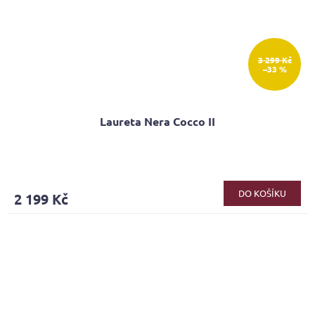
3 299 Kč
–33 %
Laureta Nera Cocco II
Průměrné
hodnocení
produktu
DO KOŠÍKU
2 199 Kč
je
4,0
z
5
hvězdiček.