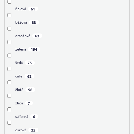
61
fialová
83
béžová
63
oranžová
194
zelená
75
šedá
62
cafe
98
žlutá
7
zlatá
6
stříbrná
35
okrová