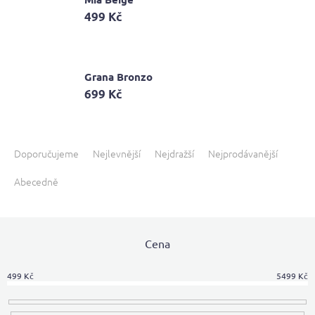
499 Kč
Grana Bronzo
699 Kč
Ř
a
Doporučujeme
Nejlevnější
Nejdražší
Nejprodávanější
z
Abecedně
e
n
í
p
Cena
r
o
d
499
Kč
5499
Kč
u
k