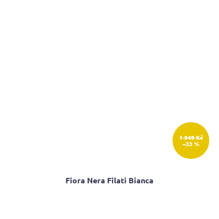
5
hvězdiček.
1 949 Kč
–33 %
Fiora Nera Filati Bianca
Průměrné
hodnocení