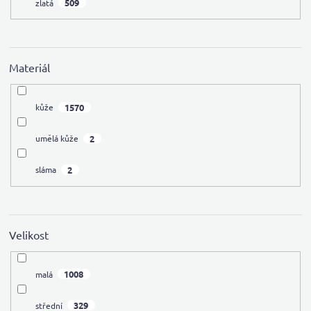
509
zlatá
Materiál
1570
kůže
2
umělá kůže
2
sláma
Velikost
1008
malá
329
střední