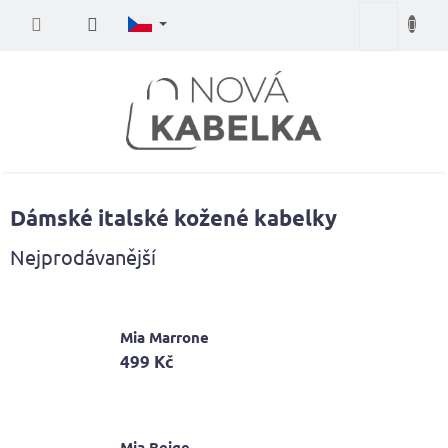
Přejít
Nákupní
na
obsah
košík
Dámské italské kožené kabelky
Nejprodávanější
Mia Marrone
499 Kč
Mia Beige