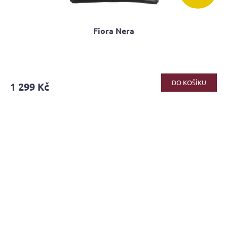
Fiora Nera
Průměrné
hodnocení
produktu
DO KOŠÍKU
1 299 Kč
je
3,8
z
5
hvězdiček.