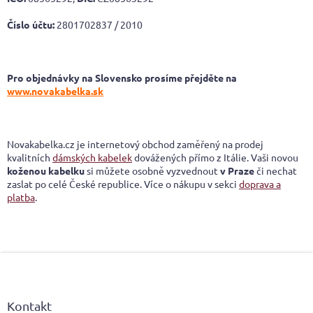
Číslo účtu:
2801702837
/ 2010
Pro objednávky na Slovensko prosíme přejděte na
www.novakabelka.sk
Novakabelka.cz je internetový obchod zaměřený na prodej
kvalitních
dámských kabelek
dovážených přímo z Itálie. Vaši novou
koženou kabelku
si můžete osobně vyzvednout
v Praze
či nechat
zaslat po celé České republice. Více o nákupu v sekci
doprava a
platba
.
Z
á
p
a
Kontakt