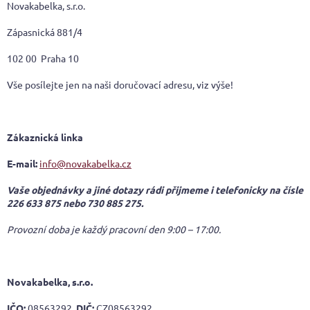
Novakabelka, s.r.o.
Zápasnická 881/4
102 00 Praha 10
Vše posílejte jen na naši doručovací adresu, viz výše!
Zákaznická linka
E-mail:
info@novakabelka.cz
Vaše objednávky a jiné dotazy rádi přijmeme i telefonicky na čísle
226 633 875 nebo 730 885 275.
Provozní doba je každý pracovní den 9:00 – 17:00.
Novakabelka, s.r.o.
IČO:
08563292,
DIČ:
CZ08563292