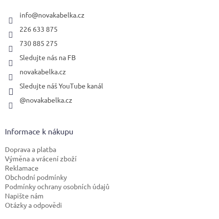
t
í
info
@
novakabelka.cz
226 633 875
730 885 275
Sledujte nás na FB
novakabelka.cz
Sledujte náš YouTube kanál
@novakabelka.cz
Informace k nákupu
Doprava a platba
Výměna a vrácení zboží
Reklamace
Obchodní podmínky
Podmínky ochrany osobních údajů
Napište nám
Otázky a odpovědi