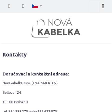
Přejít
Nákupní
na
obsah
košík
Kontakty
Doručovací a kontaktní adresa:
Novakabelka, s.r.o. (areál SMĚR 3.p.)
Bellova 124
109 00 Praha 10
tel. 730 885 275 nebo 226 633 875