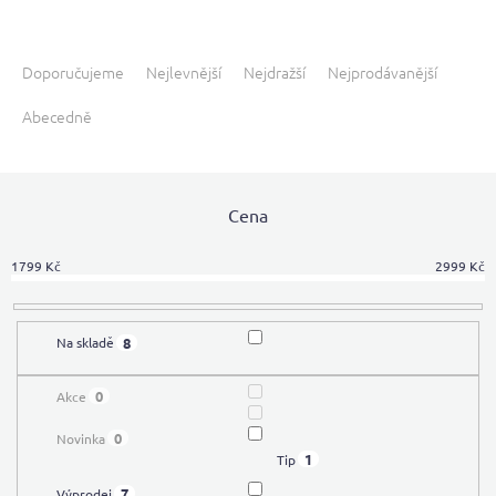
Ř
a
Doporučujeme
Nejlevnější
Nejdražší
Nejprodávanější
z
Abecedně
e
n
í
p
Cena
r
o
d
1799
Kč
2999
Kč
u
k
t
8
Na skladě
ů
0
Akce
0
Novinka
1
Tip
7
Výprodej