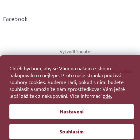
Facebook
Vytvořil Shoptet
Chtěli bychom, aby se Vám na našem e-shopu
Copyright 2026
. Všechna práva vyhrazena.
Upravit nastavení cookies
nakupovalo co nejlépe. Proto naše stránka používá
Redesign by
Filipesmedia 🧡
soubory cookies. Budeme rádi, pokud s nimi budete
souhlasit a umožníte nám zprostředkovat Vám ještě
lepší zážitek z nakupování. Více informací
zde.
Nastavení
Souhlasím