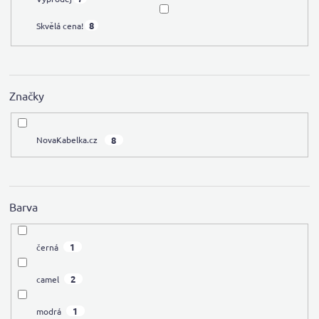
8
Skvělá cena!
Značky
8
NovaKabelka.cz
Barva
1
černá
2
camel
1
modrá