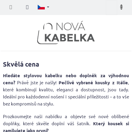
Přejít
Nákupní
na
obsah
košík
Skvělá cena
Hledáte stylovou kabelku nebo doplněk za výhodnou
cenu?
Právě jste je našly!
Pečlivě vybrané kousky z Itálie
,
které kombinují kvalitu, eleganci a dostupnost, jsou tady.
Ideální pro každodenní nošení i speciální příležitosti – a to vše
bez kompromisů na stylu.
Prozkoumejte naši nabídku a objevte své nové oblíbené
doplňky, které skvěle doplní váš šatník.
Který kousek si
zamilujete jako první?