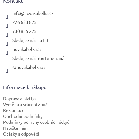
a
Kontakt
t
í
info
@
novakabelka.cz
226 633 875
730 885 275
Sledujte nás na FB
novakabelka.cz
Sledujte náš YouTube kanál
@novakabelka.cz
Informace k nákupu
Doprava a platba
Výměna a vrácení zboží
Reklamace
Obchodní podmínky
Podmínky ochrany osobních údajů
Napište nám
Otázky a odpovědi