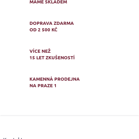
d
MÁME SKLADEM
a
c
í
DOPRAVA ZDARMA
p
OD 2 500 KČ
r
v
k
y
VÍCE NEŽ
v
15 LET ZKUŠENOSTÍ
ý
p
i
s
KAMENNÁ PRODEJNA
u
NA PRAZE 1
Z
á
p