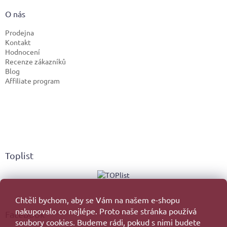
O nás
Prodejna
Kontakt
Hodnocení
Recenze zákazníků
Blog
Affiliate program
Toplist
Chtěli bychom, aby se Vám na našem e-shopu
nakupovalo co nejlépe. Proto naše stránka používá
Facebook
soubory cookies. Budeme rádi, pokud s nimi budete