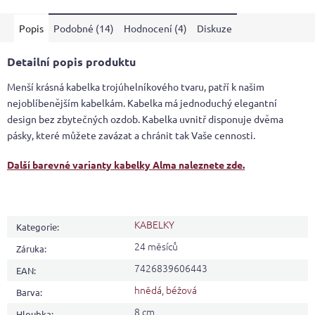
Popis
Podobné (14)
Hodnocení (4)
Diskuze
Detailní popis produktu
Menší krásná kabelka trojúhelníkového tvaru, patří k našim
nejoblíbenějším kabelkám. Kabelka má jednoduchý elegantní
design bez zbytečných ozdob. Kabelka uvnitř disponuje dvěma
pásky, které můžete zavázat a chránit tak Vaše cennosti.
Další barevné varianty kabelky Alma naleznete zde.
KABELKY
Kategorie
:
24 měsíců
Záruka
:
7426839606443
EAN
:
hnědá
,
béžová
Barva
:
8 cm
Hloubka
: