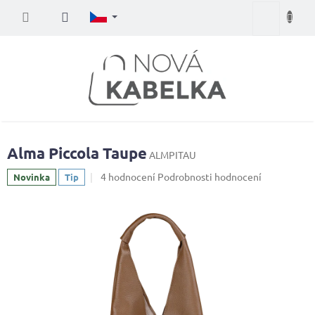
Přejít
Nákupní
na
obsah
košík
Alma Piccola Taupe
ALMPITAU
Průměrné
4 hodnocení
Podrobnosti hodnocení
Novinka
Tip
hodnocení
produktu
je
4,5
z
5
hvězdiček.