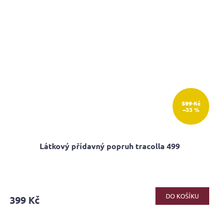
599 Kč
–33 %
Látkový přídavný popruh tracolla 499
DO KOŠÍKU
399 Kč