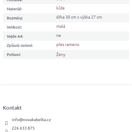
kůže
Materiál
:
šířka 30 cm x výška 27 cm
Rozměry
:
malá
Velikost
:
ne
Vejde A4
:
přes rameno
Způsob nošení
:
Ženy
Pohlaví
:
Z
á
p
a
Kontakt
t
í
info
@
novakabelka.cz
226 633 875