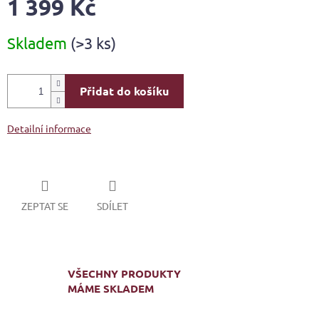
1 399 Kč
Měrná
Skladem
(>3 ks)
cena:
Přidat do košíku
Detailní informace
ZEPTAT SE
SDÍLET
VŠECHNY PRODUKTY
MÁME SKLADEM