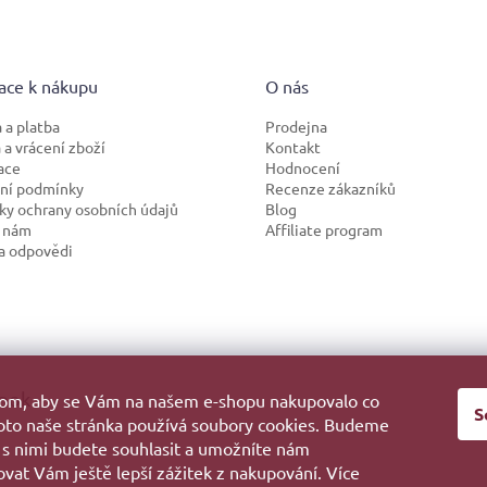
ace k nákupu
O nás
 a platba
Prodejna
a vrácení zboží
Kontakt
ace
Hodnocení
ní podmínky
Recenze zákazníků
y ochrany osobních údajů
Blog
 nám
Affiliate program
a odpovědi
ook
hom, aby se Vám na našem e-shopu nakupovalo co
S
roto naše stránka používá soubory cookies. Budeme
 s nimi budete souhlasit a umožníte nám
vat Vám ještě lepší zážitek z nakupování. Více