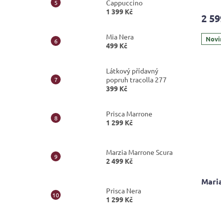
hodno
Cappuccino
produ
1 399 Kč
2 59
je
5,0
Mia Nera
z
Novi
499 Kč
5
hvězdi
Látkový přídavný
popruh tracolla 277
399 Kč
Prisca Marrone
1 299 Kč
Marzia Marrone Scura
2 499 Kč
Mari
Prisca Nera
1 299 Kč
Průmě
hodno