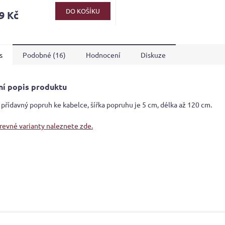
ktu
DO KOŠÍKU
9 Kč
s
Podobné (16)
Hodnocení
Diskuze
ček.
ní popis produktu
 přídavný popruh ke kabelce, šířka popruhu je 5 cm, délka až 120 cm.
arevné varianty naleznete zde.