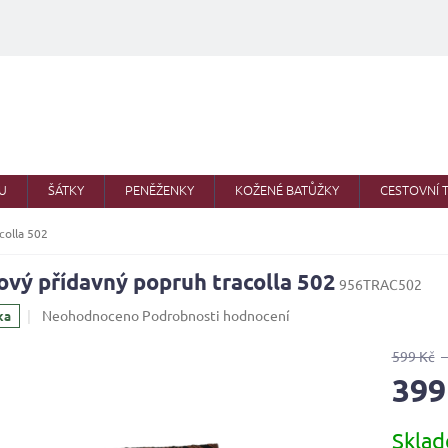
U
ŠÁTKY
PENĚŽENKY
KOŽENÉ BATŮŽKY
CESTOVNÍ 
colla 502
ový přídavný popruh tracolla 502
956TRAC502
Průměrné
Neohodnoceno
Podrobnosti hodnocení
ka
hodnocení
produktu
599 Kč
je
399
0,0
z
Měrná
5
Skla
cena:
hvězdiček.