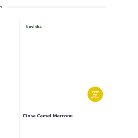
TY
Novinka
2 999
Kč
–33 %
Ciosa Camel Marrone
Průměrné