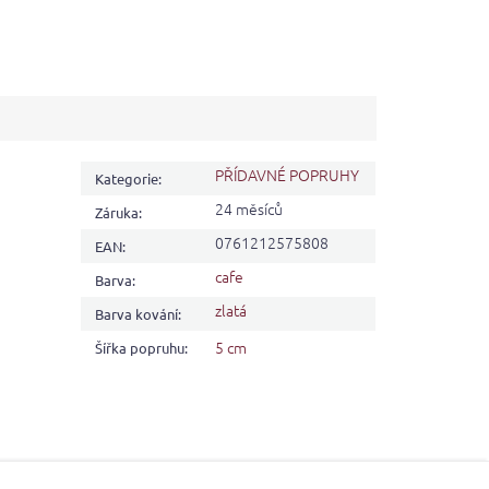
PŘÍDAVNÉ POPRUHY
Kategorie
:
24 měsíců
Záruka
:
0761212575808
EAN
:
cafe
Barva
:
zlatá
Barva kování
:
5 cm
Šířka popruhu
: