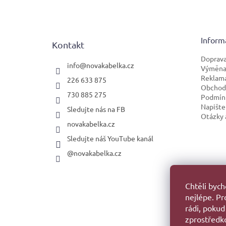
á
p
a
t
Inform
Kontakt
í
Doprava
info
@
novakabelka.cz
Výměna 
Reklam
226 633 875
Obchod
730 885 275
Podmínk
Napište
Sledujte nás na FB
Otázky 
novakabelka.cz
Sledujte náš YouTube kanál
@novakabelka.cz
Faceb
Chtěli byc
nejlépe. P
rádi, pokud
zprostředko