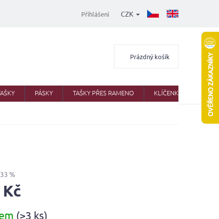
CZK
Přihlášení
Nákupní
Prázdný košík
košík
TAŠKY
PÁSKY
TAŠKY PŘES RAMENO
KLÍČENKY
AKTO
–33 %
 Kč
dem
(>3 ks)