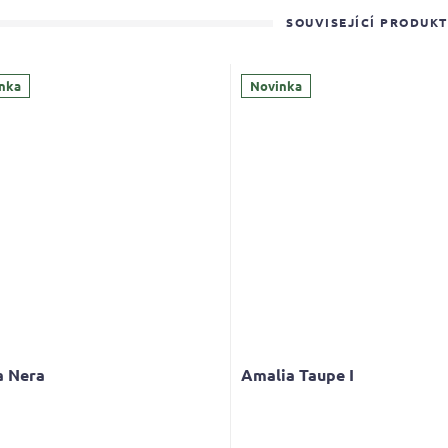
SOUVISEJÍCÍ PRODUK
nka
Novinka
a Nera
Amalia Taupe I
rné