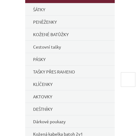
í
ŠÁTKY
p
a
PENĚŽENKY
n
e
KOŽENÉ BATŮŽKY
l
Cestovní tašky
PÁSKY
TAŠKY PŘES RAMENO
KLÍČENKY
AKTOVKY
DEŠTNÍKY
Dárkové poukazy
Kožená kabelka batoh 2v1