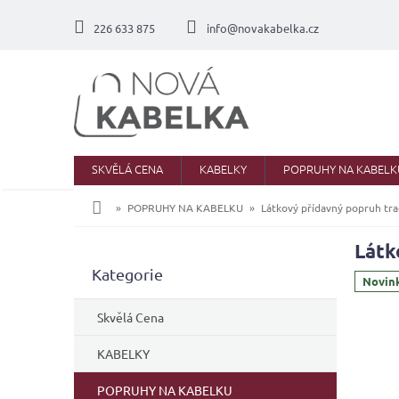
Přejít
na
226 633 875
info@novakabelka.cz
obsah
SKVĚLÁ CENA
KABELKY
POPRUHY NA KABELK
Domů
POPRUHY NA KABELKU
Látkový přídavný popruh tra
Látk
P
Přeskočit
Kategorie
o
Novin
kategorie
s
t
Skvělá Cena
r
a
KABELKY
n
POPRUHY NA KABELKU
n