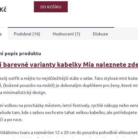
DO KOŠÍKU
 Kč
s
Podobné (16)
Hodnocení (1)
Diskuze
ní popis produktu
í barevné varianty kabelky Mia naleznete zde
vůj outfit a mějte to nejdůležitější stále u sebe. Tato stylová mini kož
l, (kožené pouzdro na mobil) je dokonalým doplňkem pro ženy, které mil
a minimalistický design.
lní volbou na procházky městem, letní festivaly, rychlé nákupy nebo ven
 všude tam, kde s sebou nechcete tahat velkou kabelku, ale potřebujete
í a po ruce.
rtikálnímu tvaru a rozměrům 12 x 20 cm do pouzdra pohodlně vklouznete