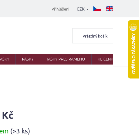
CZK
Přihlášení
Nákupní
Prázdný košík
košík
TAŠKY
PÁSKY
TAŠKY PŘES RAMENO
KLÍČENKY
AKTO
 Kč
dem
(>3 ks)