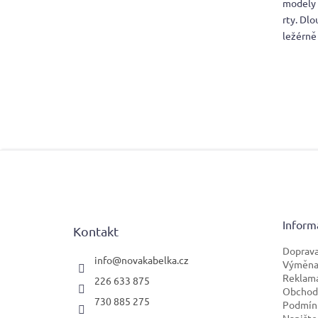
modely 
rty. Dl
ležérně
Z
á
p
a
t
Inform
Kontakt
í
Doprava
info
@
novakabelka.cz
Výměna 
Reklam
226 633 875
Obchod
730 885 275
Podmínk
Napište