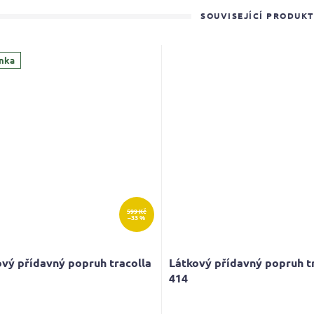
SOUVISEJÍCÍ PRODUK
nka
599 Kč
–33 %
vý přídavný popruh tracolla
Látkový přídavný popruh t
414
Průměrné