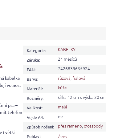
KABELKY
Kategorie
:
24 měsíců
Záruka
:
.
7426839635924
EAN
:
růžová
,
fialová
ená kabelka
Barva
:
ují volnost
kůže
Materiál
:
šířka 12 cm x výška 20 cm
Rozměry
:
čení psa –
malá
Velikost
:
 mít telefon
ne
Vejde A4
:
přes rameno
,
crossbody
Způsob nošení
:
 i větší
Ženy
Pohlaví
: