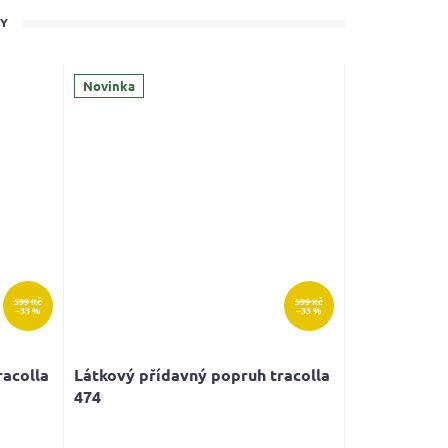
TY
Novinka
599 Kč
599 Kč
–33 %
–33 %
racolla
Látkový přídavný popruh tracolla
474
Průměrné