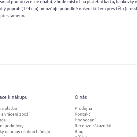
smartphonů (včetně obalu). Zbude místo i na platební kartu, bankovky n
ouhý popruh (124 cm) umožňuje pohodlné nošení křížem přes tělo (cros
 přes rameno.
ace k nákupu
O nás
 a platba
Prodejna
a vrácení zboží
Kontakt
ace
Hodnocení
ní podmínky
Recenze zákazníků
y ochrany osobních údajů
Blog
 nám
Affiliate program