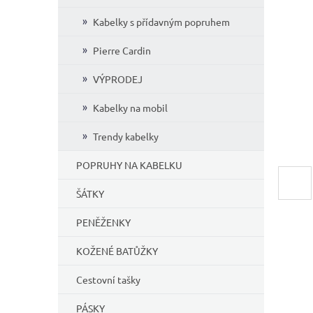
í
Kabelky s přídavným popruhem
p
a
Pierre Cardin
n
e
VÝPRODEJ
l
Kabelky na mobil
Trendy kabelky
POPRUHY NA KABELKU
ŠÁTKY
PENĚŽENKY
KOŽENÉ BATŮŽKY
Cestovní tašky
PÁSKY