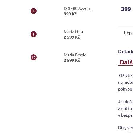
399
D-8580 Azzuro
999 Kč
Maria Lilla
Popi
2 599 Kč
Detail
Maria Bordo
2 599 Kč
Dalš
Oživte s
na mobi
pohybu 
Je ideá
zkrátka
v bezpeč
Díky ve