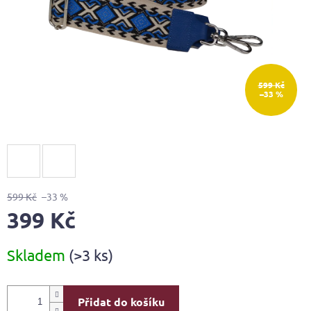
599 Kč
–33 %
599 Kč
–33 %
399 Kč
Měrná
Skladem
(>3 ks)
cena:
Přidat do košíku