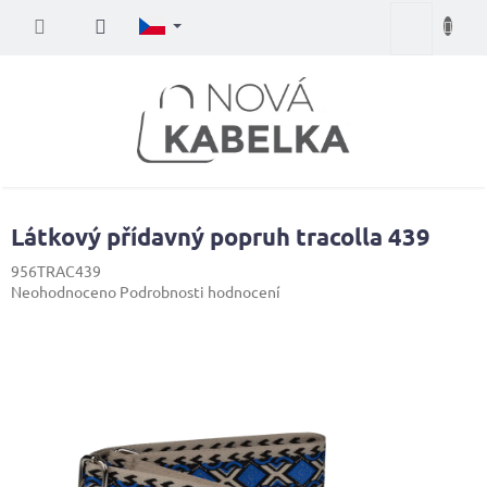
Přejít
Nákupní
na
obsah
košík
Látkový přídavný popruh tracolla 439
956TRAC439
Průměrné
Neohodnoceno
Podrobnosti hodnocení
hodnocení
produktu
je
0,0
z
5
hvězdiček.