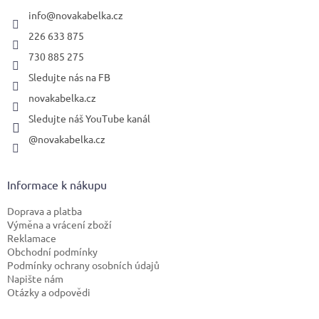
t
í
info
@
novakabelka.cz
226 633 875
730 885 275
Sledujte nás na FB
novakabelka.cz
Sledujte náš YouTube kanál
@novakabelka.cz
Informace k nákupu
Doprava a platba
Výměna a vrácení zboží
Reklamace
Obchodní podmínky
Podmínky ochrany osobních údajů
Napište nám
Otázky a odpovědi