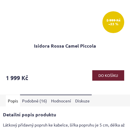
2 999 Kč
–33 %
Isidora Rossa Camel Piccola
Průměrné
hodnocení
produktu
DO KOŠÍKU
1 999 Kč
je
5,0
z
5
Popis
Podobné (16)
Hodnocení
Diskuze
hvězdiček.
Detailní popis produktu
Látkový přídavný popruh ke kabelce, šířka popruhu je 5 cm, délka až