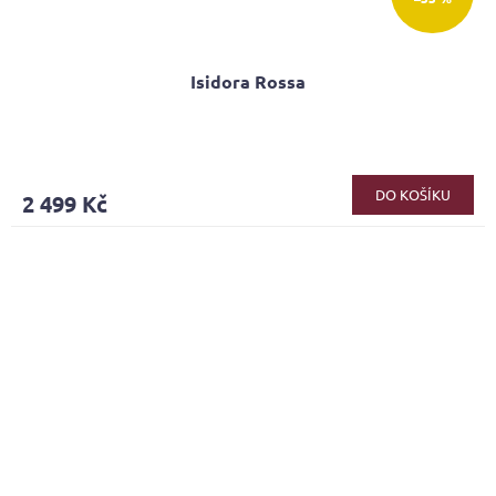
Isidora Rossa
Průměrné
hodnocení
produktu
DO KOŠÍKU
2 499 Kč
je
3,9
z
5
hvězdiček.