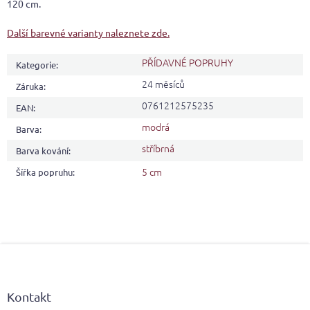
120 cm.
Další barevné varianty naleznete zde.
PŘÍDAVNÉ POPRUHY
Kategorie
:
24 měsíců
Záruka
:
0761212575235
EAN
:
modrá
Barva
:
stříbrná
Barva kování
:
5 cm
Šířka popruhu
:
Z
á
p
a
Kontakt