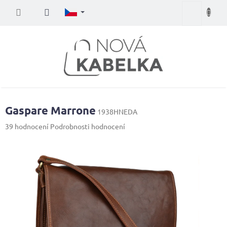
Přejít
Nákupní
na
obsah
košík
Gaspare Marrone
1938HNEDA
Průměrné
39 hodnocení
Podrobnosti hodnocení
hodnocení
produktu
je
3,7
z
5
hvězdiček.