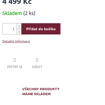
4 499 Kč
Měrná
Skladem
(2 ks)
cena:
Přidat do košíku
Detailní informace
ZEPTAT SE
SDÍLET
VŠECHNY PRODUKTY
MÁME SKLADEM