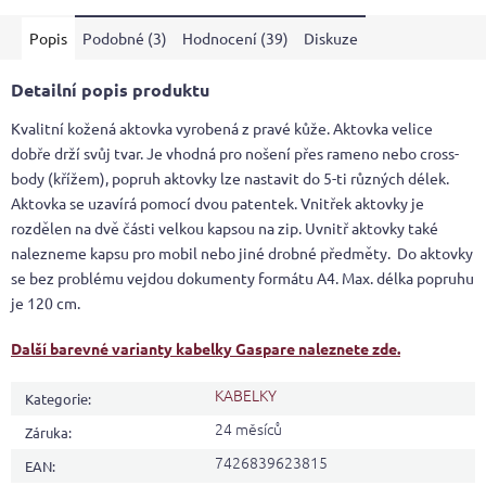
5
Popis
Podobné (3)
Hodnocení (39)
Diskuze
hvězdiček.
Detailní popis produktu
Kvalitní kožená aktovka vyrobená z pravé kůže. Aktovka velice
dobře drží svůj tvar. Je vhodná pro nošení přes rameno nebo cross-
body (křížem), popruh aktovky lze nastavit do 5-ti různých délek.
Aktovka se uzavírá pomocí dvou patentek. Vnitřek aktovky je
rozdělen na dvě části velkou kapsou na zip. Uvnitř aktovky také
nalezneme kapsu pro mobil nebo jiné drobné předměty. Do aktovky
se bez problému vejdou dokumenty formátu A4. Max. délka popruhu
je 120 cm.
Další barevné varianty kabelky Gaspare naleznete zde.
KABELKY
Kategorie
:
24 měsíců
Záruka
:
7426839623815
EAN
: