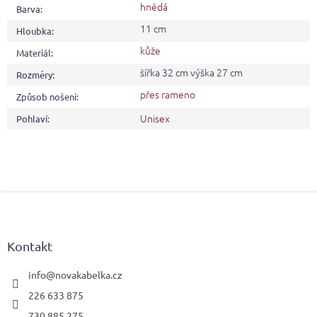
hnědá
Barva
:
11 cm
Hloubka
:
kůže
Materiál
:
šířka 32 cm výška 27 cm
Rozměry
:
přes rameno
Způsob nošení
:
Unisex
Pohlaví
:
Z
á
p
a
Kontakt
t
í
info
@
novakabelka.cz
226 633 875
730 885 275