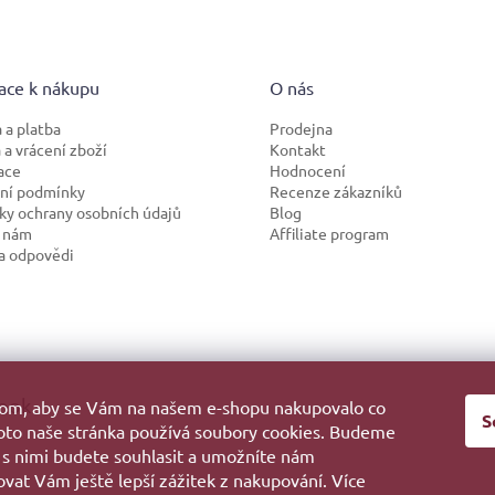
ace k nákupu
O nás
 a platba
Prodejna
a vrácení zboží
Kontakt
ace
Hodnocení
ní podmínky
Recenze zákazníků
y ochrany osobních údajů
Blog
 nám
Affiliate program
a odpovědi
ook
hom, aby se Vám na našem e-shopu nakupovalo co
S
roto naše stránka používá soubory cookies. Budeme
 s nimi budete souhlasit a umožníte nám
vat Vám ještě lepší zážitek z nakupování. Více