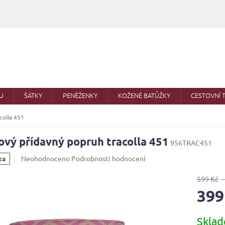
U
ŠÁTKY
PENĚŽENKY
KOŽENÉ BATŮŽKY
CESTOVNÍ 
colla 451
ový přídavný popruh tracolla 451
956TRAC451
Průměrné
Neohodnoceno
Podrobnosti hodnocení
ka
hodnocení
produktu
599 Kč
je
399
0,0
z
Měrná
5
Skla
cena:
hvězdiček.