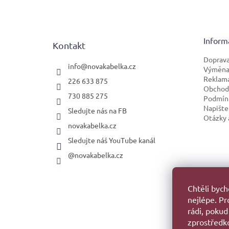
á
p
a
t
Inform
Kontakt
í
Doprava
info
@
novakabelka.cz
Výměna 
Reklam
226 633 875
Obchod
730 885 275
Podmínk
Napište
Sledujte nás na FB
Otázky 
novakabelka.cz
Sledujte náš YouTube kanál
@novakabelka.cz
Faceb
Chtěli byc
nejlépe. P
rádi, pokud
zprostředko