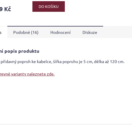
ktu
DO KOŠÍKU
9 Kč
s
Podobné (16)
Hodnocení
Diskuze
ček.
ní popis produktu
 přídavný popruh ke kabelce, šířka popruhu je 5 cm, délka až 120 cm.
arevné varianty naleznete zde.