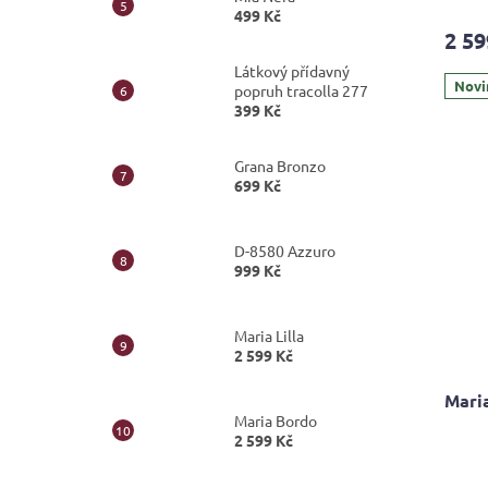
499 Kč
2 59
Látkový přídavný
Novi
popruh tracolla 277
399 Kč
Grana Bronzo
699 Kč
D-8580 Azzuro
999 Kč
Maria Lilla
2 599 Kč
Mari
Maria Bordo
2 599 Kč
Průmě
hodno