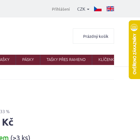
CZK
Přihlášení
Nákupní
Prázdný košík
košík
TAŠKY
PÁSKY
TAŠKY PŘES RAMENO
KLÍČENKY
AKTO
–33 %
 Kč
dem
(>3 ks)