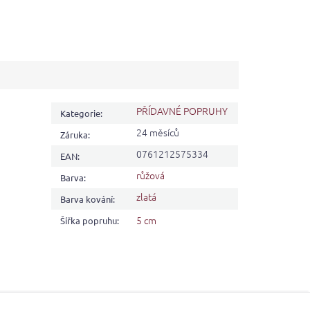
PŘÍDAVNÉ POPRUHY
Kategorie
:
24 měsíců
Záruka
:
0761212575334
EAN
:
růžová
Barva
:
zlatá
Barva kování
:
5 cm
Šířka popruhu
: