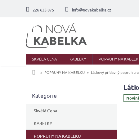
Přejít
na
226 633 875
info@novakabelka.cz
obsah
SKVĚLÁ CENA
KABELKY
POPRUHY NA KABELK
Domů
POPRUHY NA KABELKU
Látkový přídavný popruh tra
Látk
P
Přeskočit
Kategorie
o
Novin
kategorie
s
t
Skvělá Cena
r
a
KABELKY
n
POPRUHY NA KABELKU
n