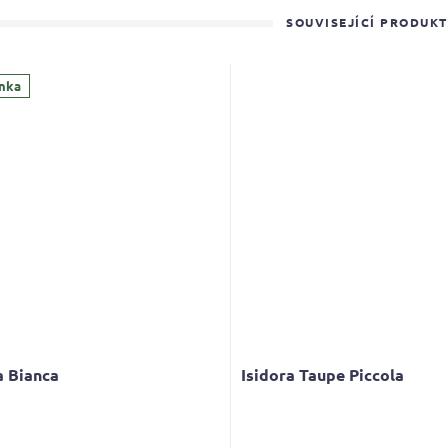
SOUVISEJÍCÍ PRODUK
nka
a Bianca
Isidora Taupe Piccola
Průměrné