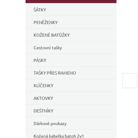
í
ŠÁTKY
p
a
PENĚŽENKY
n
e
KOŽENÉ BATŮŽKY
l
Cestovní tašky
PÁSKY
TAŠKY PŘES RAMENO
KLÍČENKY
AKTOVKY
DEŠTNÍKY
Dárkové poukazy
Kožená kabelka batoh 2v1