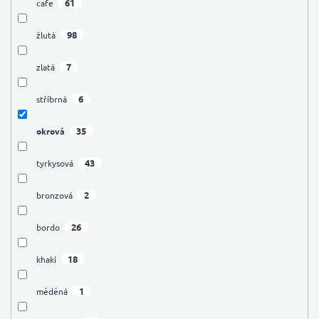
61
cafe
98
žlutá
7
zlatá
6
stříbrná
35
okrová
43
tyrkysová
2
bronzová
26
bordo
18
khaki
1
měděná