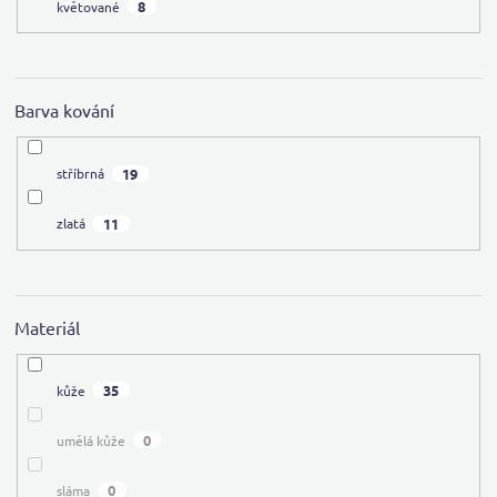
8
květované
Barva kování
19
stříbrná
11
zlatá
Materiál
35
kůže
0
umělá kůže
0
sláma