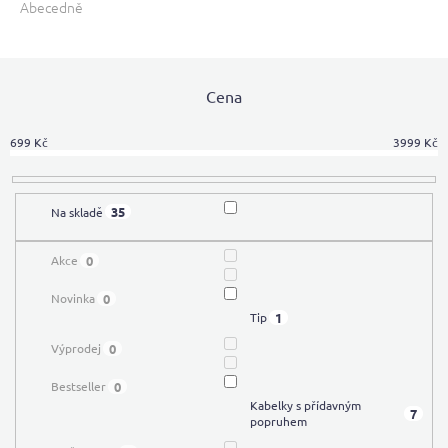
Abecedně
e
n
í
p
Cena
r
o
d
699
Kč
3999
Kč
u
k
t
35
Na skladě
ů
0
Akce
0
Novinka
1
Tip
0
Výprodej
0
Bestseller
Kabelky s přídavným
7
popruhem