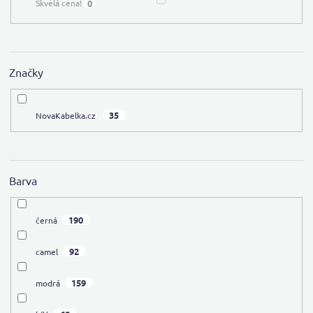
0
Skvělá cena!
Značky
35
NovaKabelka.cz
Barva
190
černá
92
camel
159
modrá