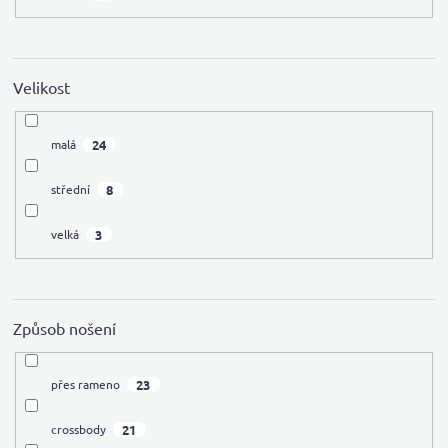
Velikost
24
malá
8
střední
3
velká
Způsob nošení
23
přes rameno
21
crossbody