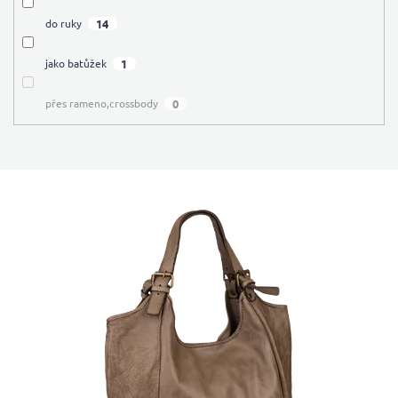
14
do ruky
1
jako batůžek
0
přes rameno,crossbody
V
ý
p
i
s
p
r
o
d
u
k