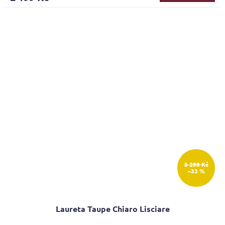
5,0
z
5
hvězdiček.
3 299 Kč
–33 %
Laureta Taupe Chiaro Lisciare