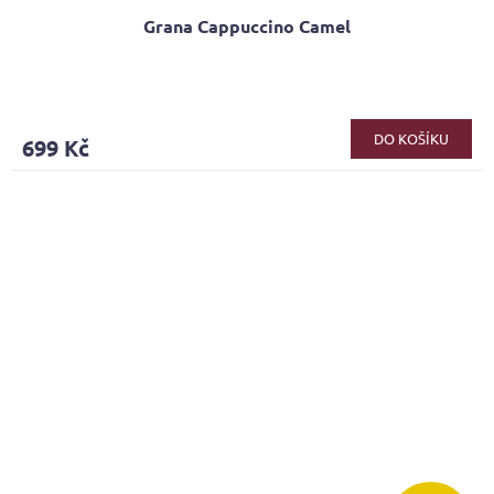
Grana Cappuccino Camel
Průměrné
hodnocení
produktu
DO KOŠÍKU
699 Kč
je
5,0
z
5
hvězdiček.