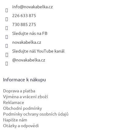
t
í
info
@
novakabelka.cz
226 633 875
730 885 275
Sledujte nás na FB
novakabelka.cz
Sledujte náš YouTube kanál
@novakabelka.cz
Informace k nákupu
Doprava a platba
Výměna a vrácení zboží
Reklamace
Obchodní podmínky
Podmínky ochrany osobních údajů
Napište nám
Otázky a odpovědi