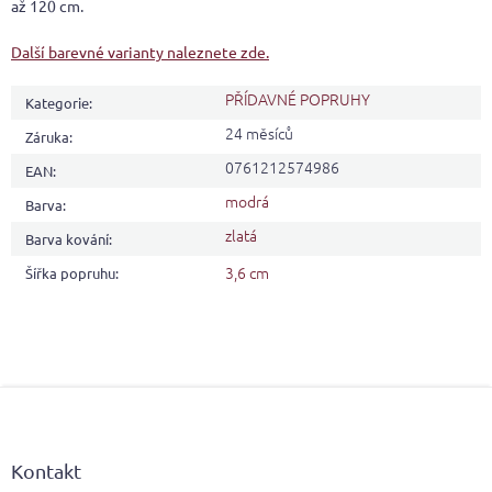
až 120 cm.
Další barevné varianty naleznete zde.
PŘÍDAVNÉ POPRUHY
Kategorie
:
24 měsíců
Záruka
:
0761212574986
EAN
:
modrá
Barva
:
zlatá
Barva kování
:
3,6 cm
Šířka popruhu
:
Z
á
p
a
Kontakt