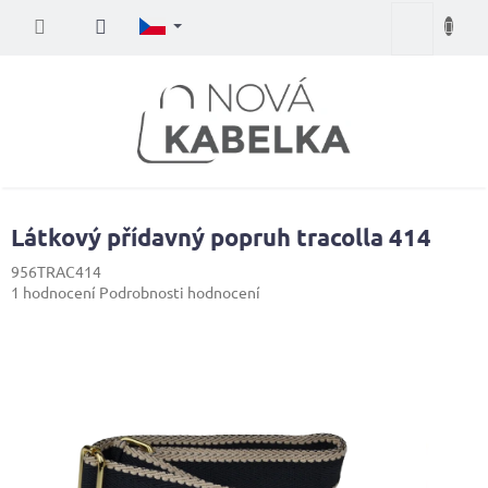
Přejít
Nákupní
na
obsah
košík
Látkový přídavný popruh tracolla 414
956TRAC414
Průměrné
1 hodnocení
Podrobnosti hodnocení
hodnocení
produktu
je
5,0
z
5
hvězdiček.