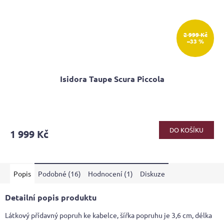
2 999 Kč
–33 %
Isidora Taupe Scura Piccola
Průměrné
hodnocení
produktu
DO KOŠÍKU
1 999 Kč
je
4,2
z
5
Popis
Podobné (16)
Hodnocení (1)
Diskuze
hvězdiček.
Detailní popis produktu
Látkový přídavný popruh ke kabelce, šířka popruhu je 3,6 cm, délka