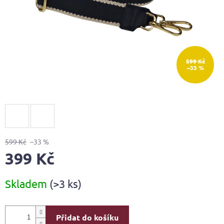
599 Kč
–33 %
599 Kč
–33 %
399 Kč
Měrná
Skladem
(>3 ks)
cena:
Přidat do košíku