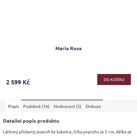
Maria Rosa
Průměrné
hodnocení
produktu
DO KOŠÍKU
2 599 Kč
je
5,0
z
5
Popis
Podobné (16)
Hodnocení (5)
Diskuze
hvězdiček.
Detailní popis produktu
Látkový přídavný popruh ke kabelce, šířka popruhu je 5 cm, délka až