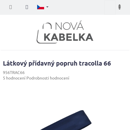
Přejít
Nákupní
na
obsah
košík
Látkový přídavný popruh tracolla 66
956TRAC66
Průměrné
5 hodnocení
Podrobnosti hodnocení
hodnocení
produktu
je
4,4
z
5
hvězdiček.