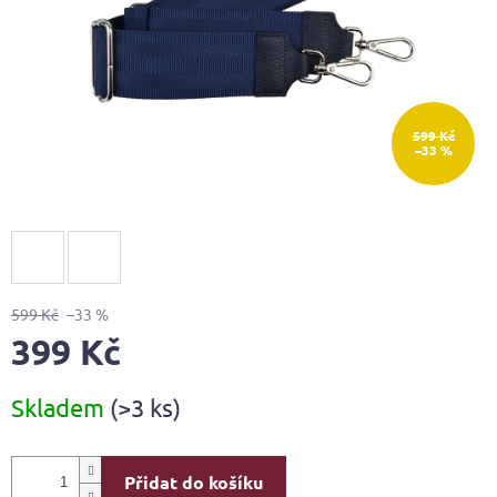
599 Kč
–33 %
599 Kč
–33 %
399 Kč
Měrná
Skladem
(>3 ks)
cena:
Přidat do košíku