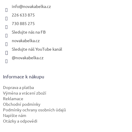
t
í
info
@
novakabelka.cz
226 633 875
730 885 275
Sledujte nás na FB
novakabelka.cz
Sledujte náš YouTube kanál
@novakabelka.cz
Informace k nákupu
Doprava a platba
Výměna a vrácení zboží
Reklamace
Obchodní podmínky
Podmínky ochrany osobních údajů
Napište nám
Otázky a odpovědi