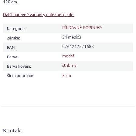
120 cm.
Další barevné varianty naleznete zde.
PŘÍDAVNÉ POPRUHY
Kategorie
:
24 měsíců
Záruka
:
0761212571688
EAN
:
modrá
Barva
:
stříbrná
Barva kování
:
5 cm
Šířka popruhu
:
Z
á
p
a
Kontakt