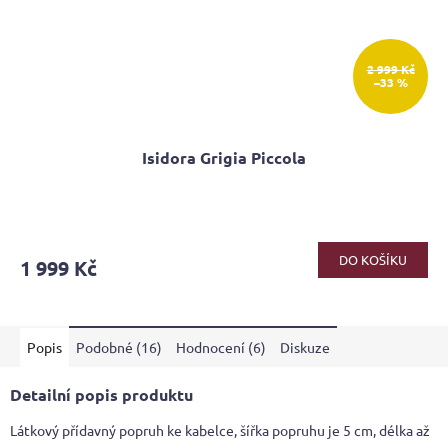
2 999 Kč
–33 %
Isidora Grigia Piccola
Průměrné
hodnocení
produktu
DO KOŠÍKU
1 999 Kč
je
4,5
z
5
Popis
Podobné (16)
Hodnocení (6)
Diskuze
hvězdiček.
Detailní popis produktu
Látkový přídavný popruh ke kabelce, šířka popruhu je 5 cm, délka až