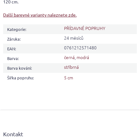
120 cm.
Další barevné varianty naleznete zde.
PŘÍDAVNÉ POPRUHY
Kategorie
:
24 měsíců
Záruka
:
0761212571480
EAN
:
černá
,
modrá
Barva
:
stříbrná
Barva kování
:
5 cm
Šířka popruhu
:
Z
á
p
a
Kontakt