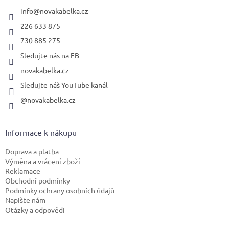
t
í
info
@
novakabelka.cz
226 633 875
730 885 275
Sledujte nás na FB
novakabelka.cz
Sledujte náš YouTube kanál
@novakabelka.cz
Informace k nákupu
Doprava a platba
Výměna a vrácení zboží
Reklamace
Obchodní podmínky
Podmínky ochrany osobních údajů
Napište nám
Otázky a odpovědi