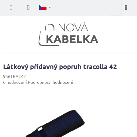
Přejít
Nákupní
na
obsah
košík
Látkový přídavný popruh tracolla 42
956TRAC42
Průměrné
6 hodnocení
Podrobnosti hodnocení
hodnocení
produktu
je
4,2
z
5
hvězdiček.