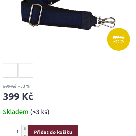
599 Kč
–33 %
599 Kč
–33 %
399 Kč
Měrná
Skladem
(>3 ks)
cena:
Přidat do košíku