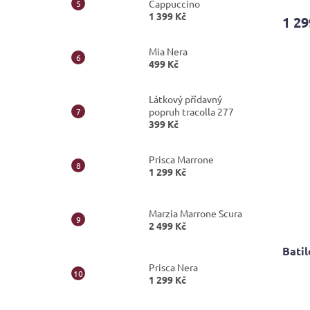
Cappuccino
produ
1 399 Kč
1 29
je
5,0
z
Mia Nera
499 Kč
5
hvězdi
Látkový přídavný
popruh tracolla 277
399 Kč
Prisca Marrone
1 299 Kč
Marzia Marrone Scura
2 499 Kč
Batil
Prisca Nera
1 299 Kč
Průmě
hodno