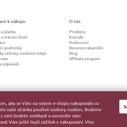
ace k nákupu
O nás
 a platba
Prodejna
a vrácení zboží
Kontakt
ace
Hodnocení
ní podmínky
Recenze zákazníků
y ochrany osobních údajů
Blog
 nám
Affiliate program
a odpovědi
ook
hom, aby se Vám na našem e-shopu nakupovalo co
S
roto naše stránka používá soubory cookies. Budeme
 s nimi budete souhlasit a umožníte nám
vat Vám ještě lepší zážitek z nakupování. Více