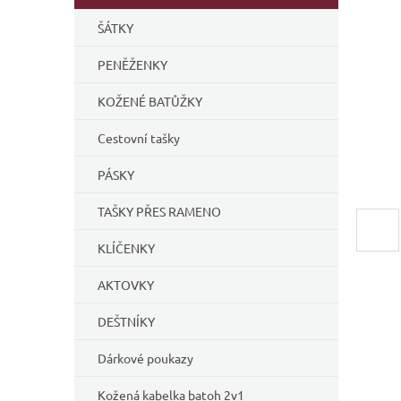
í
ŠÁTKY
p
a
PENĚŽENKY
n
e
KOŽENÉ BATŮŽKY
l
Cestovní tašky
PÁSKY
TAŠKY PŘES RAMENO
KLÍČENKY
AKTOVKY
DEŠTNÍKY
Dárkové poukazy
Kožená kabelka batoh 2v1