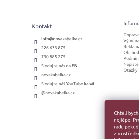
á
p
a
t
Inform
Kontakt
í
Doprava
info
@
novakabelka.cz
Výměna 
Reklam
226 633 875
Obchod
730 885 275
Podmínk
Napište
Sledujte nás na FB
Otázky 
novakabelka.cz
Sledujte náš YouTube kanál
@novakabelka.cz
Faceb
Chtěli byc
nejlépe. P
rádi, pokud
zprostředko