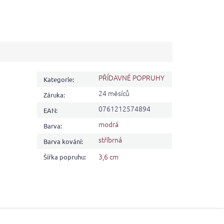
PŘÍDAVNÉ POPRUHY
Kategorie
:
24 měsíců
Záruka
:
0761212574894
EAN
:
modrá
Barva
:
stříbrná
Barva kování
:
3,6 cm
Šířka popruhu
: