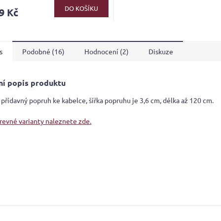
ktu
DO KOŠÍKU
9 Kč
s
Podobné (16)
Hodnocení (2)
Diskuze
ček.
ní popis produktu
 přídavný popruh ke kabelce, šířka popruhu je 3,6 cm, délka až 120 cm.
arevné varianty naleznete zde.