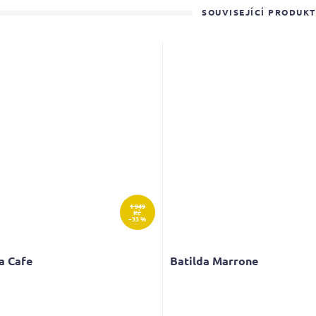
SOUVISEJÍCÍ PRODUK
1 949
Kč
–33 %
a Cafe
Batilda Marrone
rné
Průměrné
cení
hodnocení