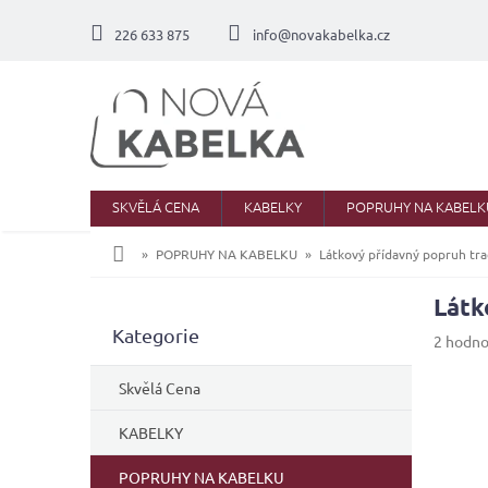
Přejít
na
226 633 875
info@novakabelka.cz
obsah
SKVĚLÁ CENA
KABELKY
POPRUHY NA KABELK
Domů
POPRUHY NA KABELKU
Látkový přídavný popruh tra
Látk
P
Přeskočit
Kategorie
o
Průměr
2 hodno
kategorie
s
hodnoc
produkt
t
Skvělá Cena
je
r
5,0
a
KABELKY
z
n
5
POPRUHY NA KABELKU
n
hvězdič