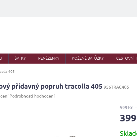
U
ŠÁTKY
PENĚŽENKY
KOŽENÉ BATŮŽKY
CESTOVNÍ 
colla 405
ový přídavný popruh tracolla 405
956TRAC405
né
cení
Podrobnosti hodnocení
ení
u
599 Kč
399
Měrná
Skla
cena:
ek.