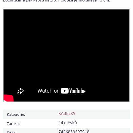
KABELKY
Kategorie
:
24 měsíců
Záruka
:
7426839597918
EAN
: