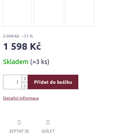
2 399 Kč
–33 %
1 598 Kč
Měrná
Skladem
(>3 ks)
cena:
Přidat do košíku
Detailní informace
ZEPTAT SE
SDÍLET