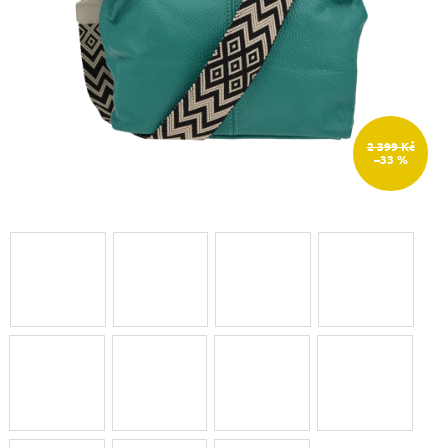
2 399 Kč
–33 %