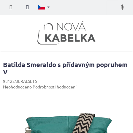
Přejít
Nákupní
na
obsah
košík
Batilda Smeraldo s přídavným popruhem
V
9812SMERALSET5
Průměrné
Neohodnoceno
Podrobnosti hodnocení
hodnocení
produktu
je
0,0
z
5
hvězdiček.