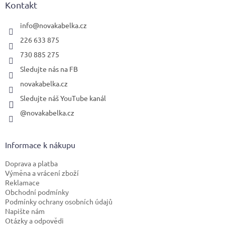
a
Kontakt
t
í
info
@
novakabelka.cz
226 633 875
730 885 275
Sledujte nás na FB
novakabelka.cz
Sledujte náš YouTube kanál
@novakabelka.cz
Informace k nákupu
Doprava a platba
Výměna a vrácení zboží
Reklamace
Obchodní podmínky
Podmínky ochrany osobních údajů
Napište nám
Otázky a odpovědi