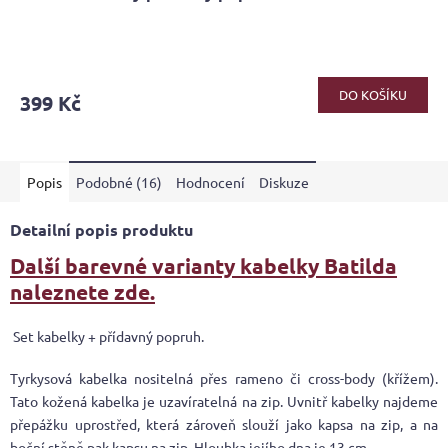
Průměrné
hodnocení
produktu
DO KOŠÍKU
399 Kč
je
5,0
z
5
Popis
Podobné (16)
Hodnocení
Diskuze
hvězdiček.
Detailní popis produktu
Další barevné varianty kabelky Batilda
naleznete zde.
Set kabelky + přídavný popruh.
Tyrkysová kabelka nositelná přes rameno či cross-body (křížem).
Tato kožená kabelka je uzavíratelná na zip. Uvnitř kabelky najdeme
přepážku uprostřed, která zároveň slouží jako kapsa na zip, a na
boční stěně pak kapsu na zip. Hloubka jejího dna je 13 cm.