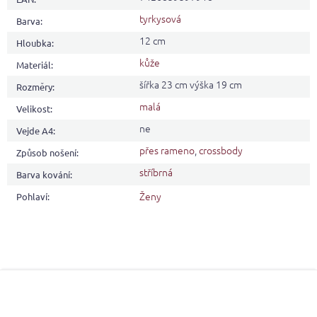
tyrkysová
Barva
:
12 cm
Hloubka
:
kůže
Materiál
:
šířka 23 cm výška 19 cm
Rozměry
:
malá
Velikost
:
ne
Vejde A4
:
přes rameno
,
crossbody
Způsob nošení
:
stříbrná
Barva kování
:
Ženy
Pohlaví
:
Z
á
p