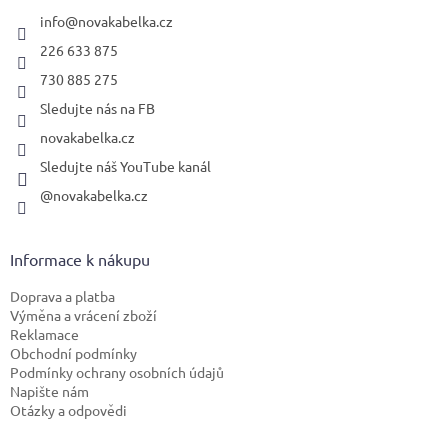
t
í
info
@
novakabelka.cz
226 633 875
730 885 275
Sledujte nás na FB
novakabelka.cz
Sledujte náš YouTube kanál
@novakabelka.cz
Informace k nákupu
Doprava a platba
Výměna a vrácení zboží
Reklamace
Obchodní podmínky
Podmínky ochrany osobních údajů
Napište nám
Otázky a odpovědi