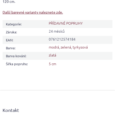
120 cm.
Další barevné varianty naleznete zde.
PŘÍDAVNÉ POPRUHY
Kategorie
:
24 měsíců
Záruka
:
0761212574184
EAN
:
modrá
,
zelená
,
tyrkysová
Barva
:
zlatá
Barva kování
:
5 cm
Šířka popruhu
:
Z
á
p
a
Kontakt