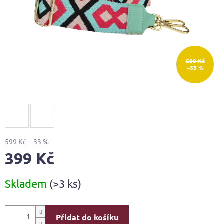
599 Kč
–33 %
599 Kč
–33 %
399 Kč
Měrná
Skladem
(>3 ks)
cena:
Přidat do košíku