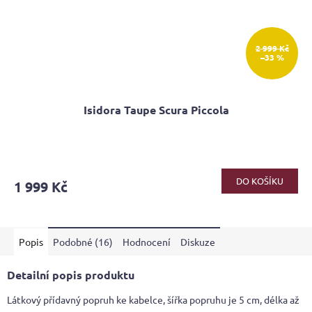
2 999 Kč
–33 %
Isidora Taupe Scura Piccola
Průměrné
hodnocení
produktu
DO KOŠÍKU
1 999 Kč
je
4,2
z
5
Popis
Podobné (16)
Hodnocení
Diskuze
hvězdiček.
Detailní popis produktu
Látkový přídavný popruh ke kabelce, šířka popruhu je 5 cm, délka až