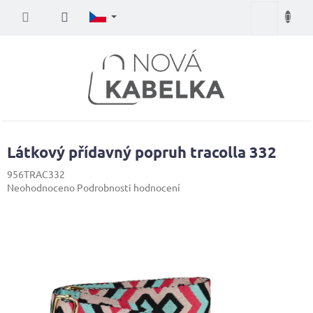
Přejít
Nákupní
na
obsah
košík
Látkový přídavný popruh tracolla 332
956TRAC332
Průměrné
Neohodnoceno
Podrobnosti hodnocení
hodnocení
produktu
je
0,0
z
5
hvězdiček.