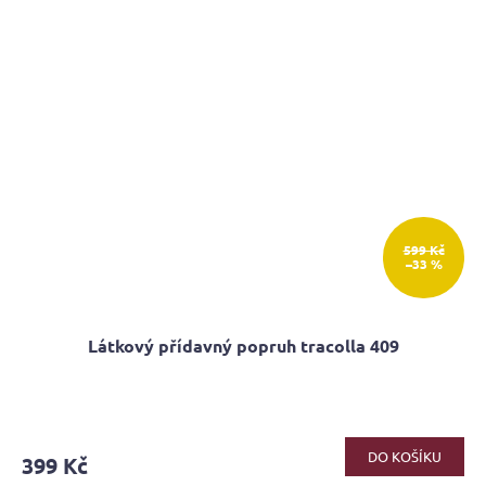
599 Kč
–33 %
Látkový přídavný popruh tracolla 409
Průměrné
hodnocení
produktu
DO KOŠÍKU
399 Kč
je