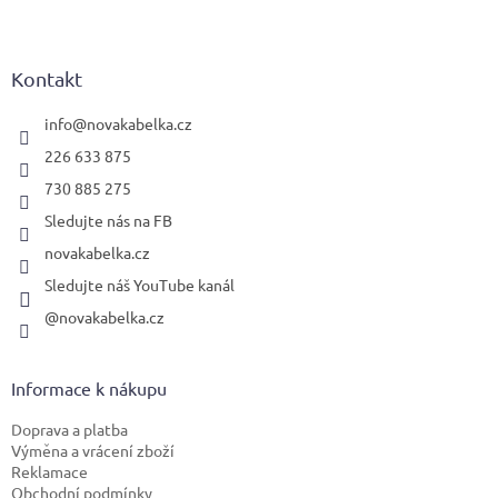
Z
á
p
a
Kontakt
t
í
info
@
novakabelka.cz
226 633 875
730 885 275
Sledujte nás na FB
novakabelka.cz
Sledujte náš YouTube kanál
@novakabelka.cz
Informace k nákupu
Doprava a platba
Výměna a vrácení zboží
Reklamace
Obchodní podmínky