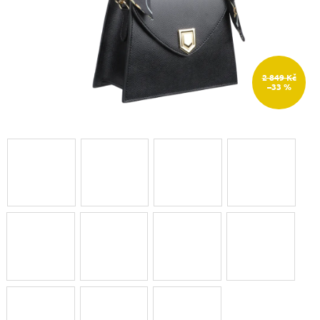
2 849 Kč
–33 %