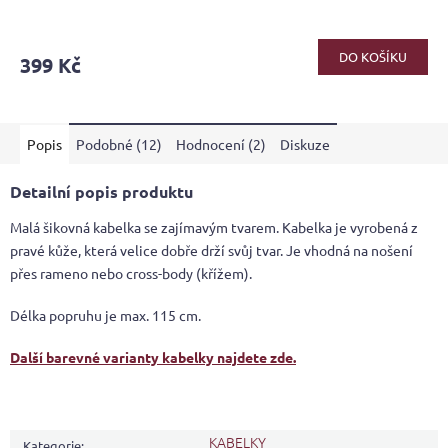
Průměrné
hodnocení
produktu
DO KOŠÍKU
399 Kč
je
5,0
z
5
Popis
Podobné (12)
Hodnocení (2)
Diskuze
hvězdiček.
Detailní popis produktu
Malá šikovná kabelka se zajímavým tvarem. Kabelka je vyrobená z
pravé kůže, která velice dobře drží svůj tvar. Je vhodná na nošení
přes rameno nebo cross-body (křížem).
Délka popruhu je max. 115 cm.
Další barevné varianty kabelky najdete zde.
KABELKY
Kategorie
: