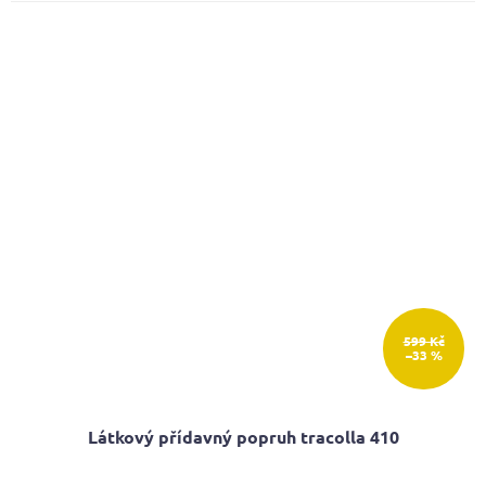
5,0
z
5
hvězdiček.
599 Kč
–33 %
Látkový přídavný popruh tracolla 410