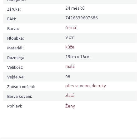
24 měsíců
Záruka
:
7426839607686
EAN
:
černá
Barva
:
9 cm
Hloubka
:
kůže
Materiál
:
19cm x 16cm
Rozměry
:
malá
Velikost
:
ne
Vejde A4
:
přes rameno
,
do ruky
Způsob nošení
:
zlatá
Barva kování
:
Ženy
Pohlaví
: