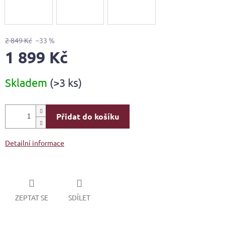
2 849 Kč
–33 %
1 899 Kč
Měrná
Skladem
(>3 ks)
cena:
Přidat do košíku
Detailní informace
ZEPTAT SE
SDÍLET