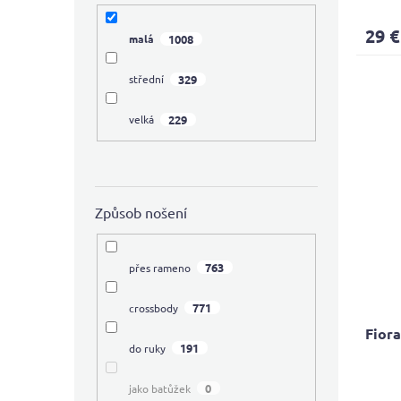
avera
produ
29 €
1008
malá
rating
is
3,9
329
střední
out
of
229
velká
5
stars.
Způsob nošení
763
přes rameno
771
crossbody
Fior
191
do ruky
The
0
jako batůžek