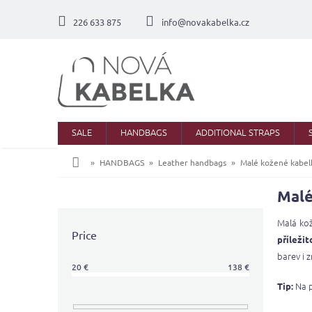
Skip
to
226 633 875
info@novakabelka.cz
content
SALE
HANDBAGS
ADDITIONAL STRAPS
Home
HANDBAGS
Leather handbags
Malé kožené kabel
Malé
S
i
Malá kož
d
Price
příležit
e
barev i 
b
20
€
138
€
a
Na p
Tip:
r