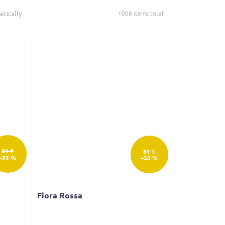
tically
1008
items total
81 €
81 €
–33 %
–33 %
Fiora Rossa
The