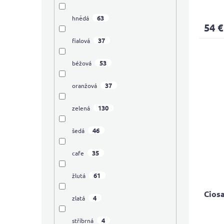
The
avera
63
hnědá
produ
54 €
rating
is
37
fialová
4,1
out
53
béžová
of
5
37
oranžová
stars.
130
zelená
46
šedá
35
cafe
61
žlutá
Cios
4
zlatá
4
stříbrná
The