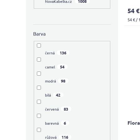
1008
NovaKabelka.cz
avera
54 €
produ
rating
Measu
54 € / 
is
price:
4,0
Barva
out
of
5
stars.
136
černá
54
camel
98
modrá
42
bílá
83
červená
Fior
6
barevná
116
růžová