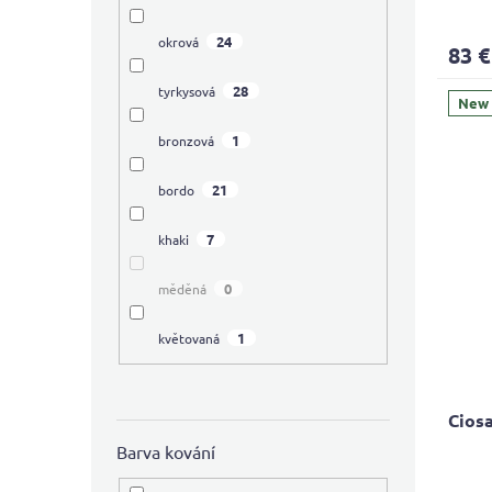
avera
produ
24
okrová
83 €
rating
is
28
tyrkysová
4,5
New
out
1
bronzová
of
5
stars.
21
bordo
7
khaki
0
měděná
1
květovaná
Cios
Barva kování
The