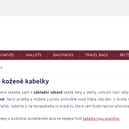
SCARVES
WALLETS
BACKPACKS
TRAVEL BAGS
BELT
ky
 kožené kabelky
ená kabelka patří k
každé ženy a slečny. Umožní Vám vždy m
základní výbavě
. Navíc je lehká a můžete ji proto pohodlně nosit třeba celý den. V širok
ost
značek. Vyberte si na Novakabelka.cz právě tu, která vám bude nejvíce vyhovova
lesy a podobné společenské akce se nejlépe hodí
kabelka typu psaníčko
.