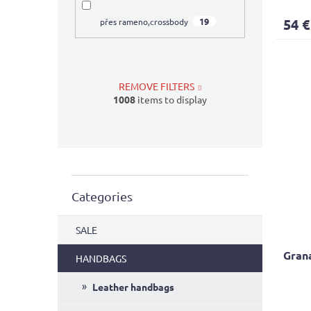
avera
produ
19
54 €
přes rameno,crossbody
rating
is
4,3
out
of
REMOVE FILTERS
5
1008
items to display
stars.
Skip
Categories
categories
SALE
Gran
HANDBAGS
Leather handbags
The
avera