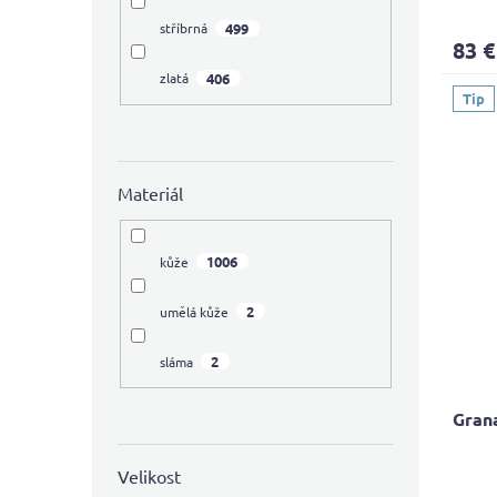
avera
499
stříbrná
produ
83 €
rating
is
406
zlatá
5,0
Tip
out
of
5
stars.
Materiál
1006
kůže
2
umělá kůže
2
sláma
Gran
Velikost
The