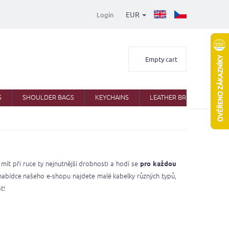
EUR
Login
Shopping
Empty cart
cart
S
SHOULDER BAGS
KEYCHAINS
LEATHER BRIEFCASES
ít při ruce ty nejnutnější drobnosti a hodí se
pro každou
é nabídce našeho e-shopu najdete malé kabelky různých typů,
t!