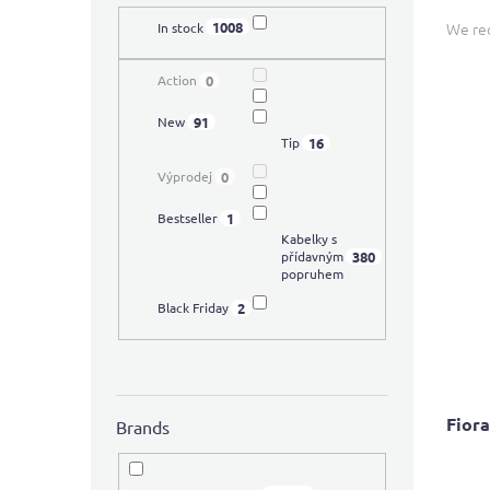
P
r
1008
We r
In stock
o
d
0
Action
L
u
i
c
91
New
s
16
Tip
t
t
s
0
Výprodej
o
o
f
r
1
Bestseller
p
Kabelky s
t
380
přídavným
r
i
popruhem
o
n
d
2
Black Friday
g
u
c
t
s
Fiora
Brands
The