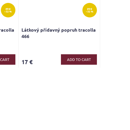
25 €
25 €
–32 %
–32 %
racolla
Látkový přídavný popruh tracolla
466
 CART
ADD TO CART
17 €