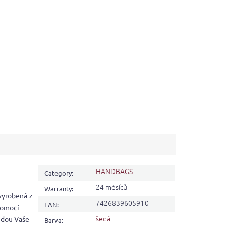
HANDBAGS
Category
:
24 měsíců
Warranty
:
vyrobená z
7426839605910
EAN
:
pomocí
šedá
udou Vaše
Barva
: