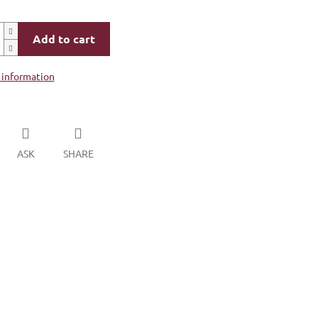
Add to cart
 information
ASK
SHARE