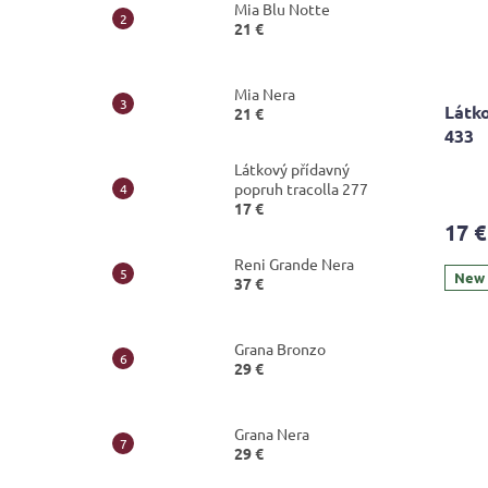
Mia Blu Notte
21 €
Mia Nera
Látko
21 €
433
Látkový přídavný
The
popruh tracolla 277
avera
17 €
produ
17 €
rating
is
Reni Grande Nera
5,0
New
37 €
out
of
5
Grana Bronzo
stars.
29 €
Grana Nera
29 €