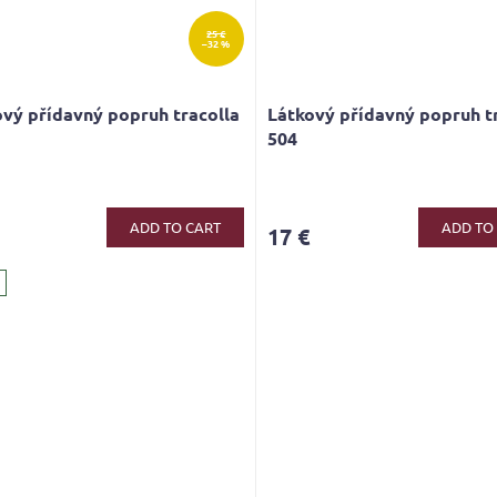
25 €
–32 %
vý přídavný popruh tracolla
Látkový přídavný popruh t
504
ge
ct
ADD TO CART
ADD TO
17 €