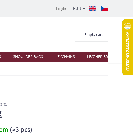
EUR
Login
Shopping
Empty cart
cart
S
SHOULDER BAGS
KEYCHAINS
LEATHER BRIEFCASES
33 %
€
dem
(>3 pcs)