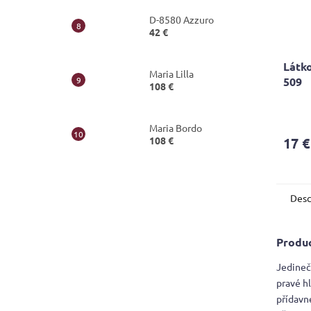
D-8580 Azzuro
42 €
Látko
Maria Lilla
509
108 €
Maria Bordo
108 €
17 €
Desc
Produc
Jedineč
pravé h
přídavn