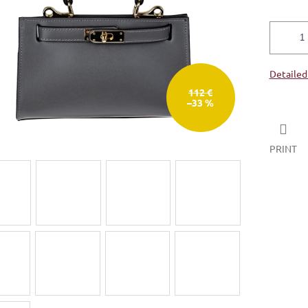
Detailed
112 €
–33 %
PRINT