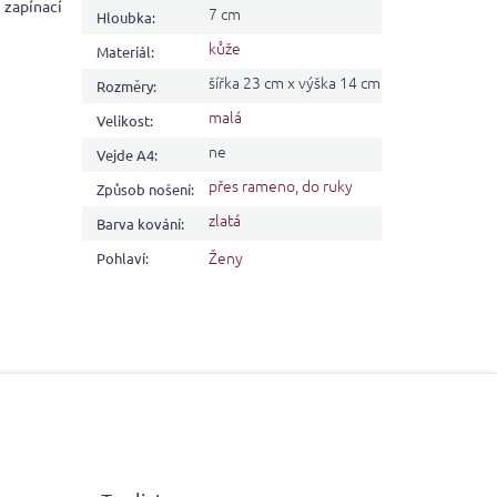
 zapínací
7 cm
Hloubka
:
kůže
Materiál
:
šířka 23 cm x výška 14 cm
Rozměry
:
malá
Velikost
:
ne
Vejde A4
:
přes rameno
,
do ruky
Způsob nošení
:
zlatá
Barva kování
:
Ženy
Pohlaví
: