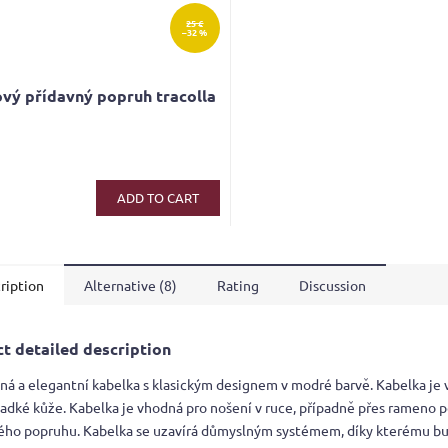
25 €
–32 %
vý přídavný popruh tracolla
ADD TO CART
ription
Alternative (8)
Rating
Discussion
t detailed description
ná a elegantní kabelka s klasickým designem v modré barvě. Kabelka je 
ladké kůže. Kabelka je vhodná pro nošení v ruce, případně přes rameno 
ého popruhu. Kabelka se uzavírá důmyslným systémem, díky kterému b