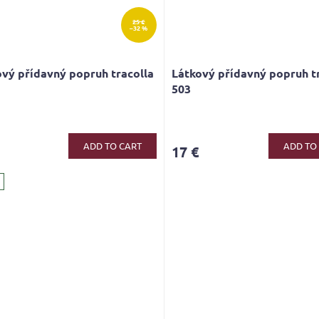
25 €
–32 %
vý přídavný popruh tracolla
Látkový přídavný popruh t
503
ge
ct
ADD TO CART
ADD TO
17 €