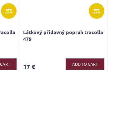
25 €
25 €
–32 %
–32 %
racolla
Látkový přídavný popruh tracolla
479
 CART
ADD TO CART
17 €