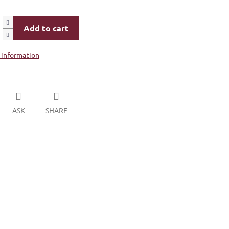
Add to cart
 information
ASK
SHARE