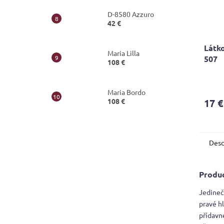
D-8580 Azzuro
42 €
Látko
Maria Lilla
507
108 €
The
avera
Maria Bordo
produ
108 €
17 €
rating
is
5,0
out
Desc
of
5
stars.
Produc
Jedineč
pravé h
přídavn