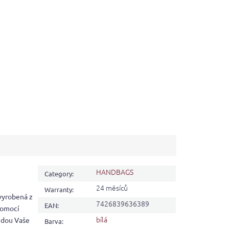
HANDBAGS
Category
:
24 měsíců
Warranty
:
vyrobená z
7426839636389
EAN
:
pomocí
bílá
udou Vaše
Barva
: