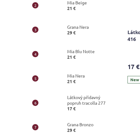
Mia Beige
21 €
Grana Nera
Látko
29 €
416
The
Mia Blu Notte
avera
21 €
produ
17 €
rating
is
Mia Nera
5,0
New
21 €
out
of
Látkový přídavný
5
popruh tracolla 277
stars.
17 €
Grana Bronzo
29 €