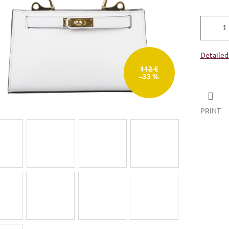
Detailed
112 €
–33 %
PRINT