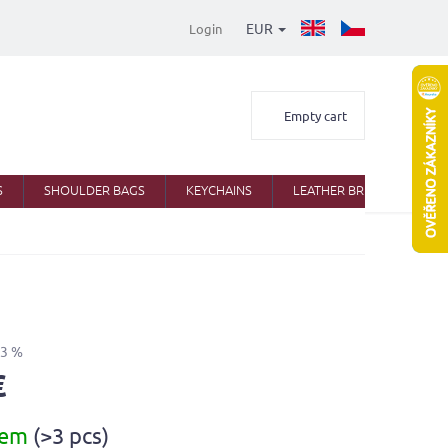
EUR
Login
Shopping
Empty cart
cart
S
SHOULDER BAGS
KEYCHAINS
LEATHER BRIEFCASES
33 %
€
dem
(>3 pcs)