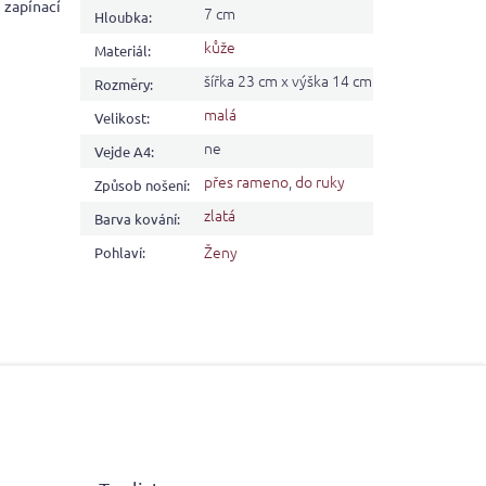
 zapínací
7 cm
Hloubka
:
kůže
Materiál
:
šířka 23 cm x výška 14 cm
Rozměry
:
malá
Velikost
:
ne
Vejde A4
:
přes rameno
,
do ruky
Způsob nošení
:
zlatá
Barva kování
:
Ženy
Pohlaví
: