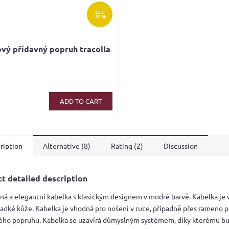
25 €
–32 %
vý přídavný popruh tracolla
ge
ct
ADD TO CART
ription
Alternative (8)
Rating (2)
Discussion
t detailed description
ná a elegantní kabelka s klasickým designem v modré barvě. Kabelka je 
ladké kůže. Kabelka je vhodná pro nošení v ruce, případně přes rameno 
ého popruhu. Kabelka se uzavírá důmyslným systémem, díky kterému b