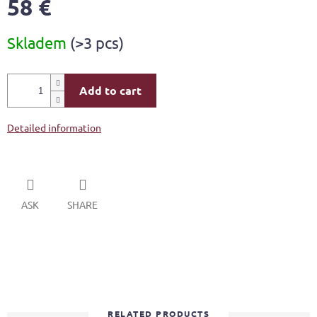
58 €
Measure
Skladem
(>3 pcs)
price:
Add to cart
Detailed information
ASK
SHARE
RELATED PRODUCTS