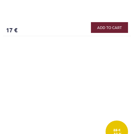
ADD TO CART
17 €
25 €
–32 %