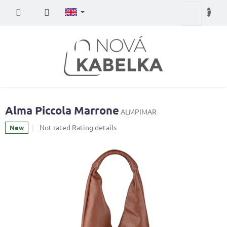
Skip
Shopping
to
content
cart
Alma Piccola Marrone
ALMPIMAR
The
Not rated
Rating details
New
average
product
rating
is
0,0
out
of
5
stars.