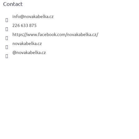
t
Contact
e
r
info
@
novakabelka.cz
226 633 875
https://www.facebook.com/novakabelka.cz/
novakabelka.cz
@novakabelka.cz