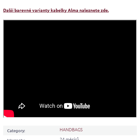
Další barevné varianty kabelky Alma naleznete zde.
HANDBAGS
Category
:
24 měsíců