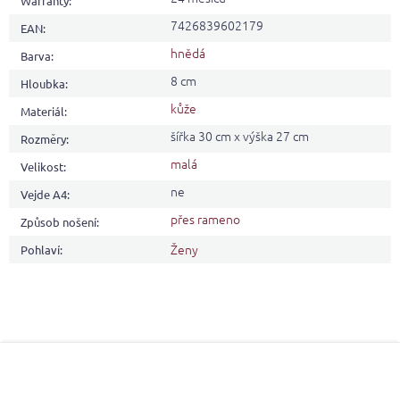
Warranty
:
7426839602179
EAN
:
hnědá
Barva
:
8 cm
Hloubka
:
kůže
Materiál
:
šířka 30 cm x výška 27 cm
Rozměry
:
malá
Velikost
:
ne
Vejde A4
:
přes rameno
Způsob nošení
:
Ženy
Pohlaví
:
F
o
o