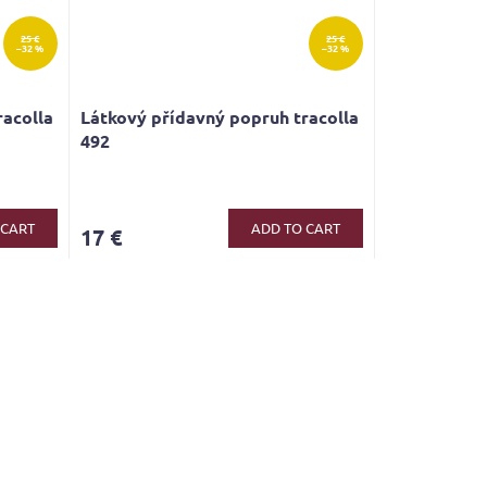
25 €
25 €
–32 %
–32 %
racolla
Látkový přídavný popruh tracolla
492
 CART
ADD TO CART
17 €