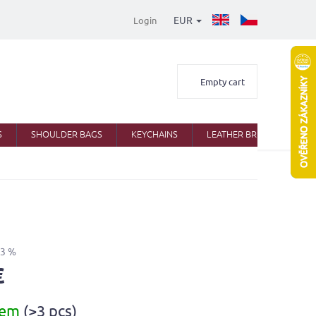
EUR
Login
Shopping
Empty cart
cart
S
SHOULDER BAGS
KEYCHAINS
LEATHER BRIEFCASES
33 %
€
dem
(>3 pcs)