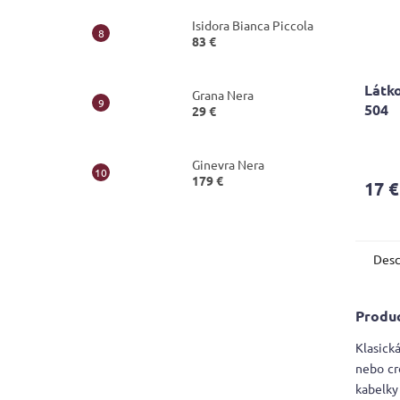
Isidora Bianca Piccola
83 €
Látko
Grana Nera
504
29 €
Ginevra Nera
179 €
17 €
Desc
Produc
Klasick
nebo cr
kabelky