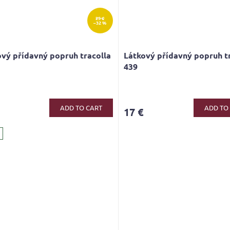
25 €
–32 %
vý přídavný popruh tracolla
Látkový přídavný popruh t
439
ADD TO CART
ADD TO
17 €