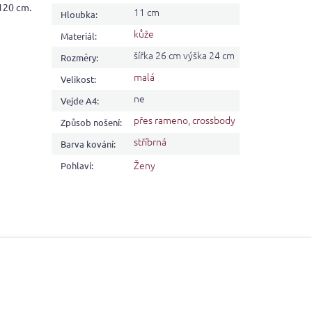
 120 cm.
11 cm
Hloubka
:
kůže
Materiál
:
šířka 26 cm výška 24 cm
Rozměry
:
malá
Velikost
:
ne
Vejde A4
:
přes rameno
,
crossbody
Způsob nošení
:
stříbrná
Barva kování
:
Ženy
Pohlaví
: