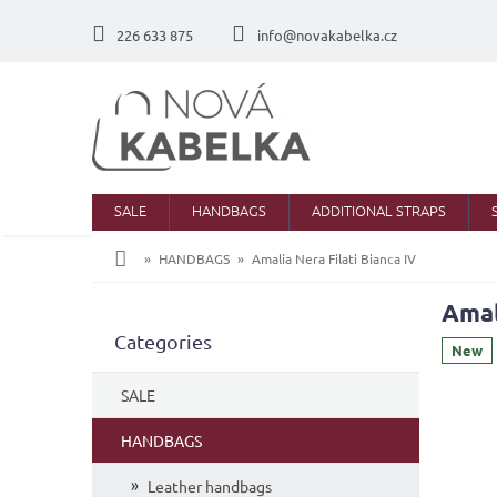
Skip
to
226 633 875
info@novakabelka.cz
content
SALE
HANDBAGS
ADDITIONAL STRAPS
Home
HANDBAGS
Amalia Nera Filati Bianca IV
Amal
S
Skip
Categories
i
New
categories
d
e
SALE
b
a
HANDBAGS
r
Leather handbags