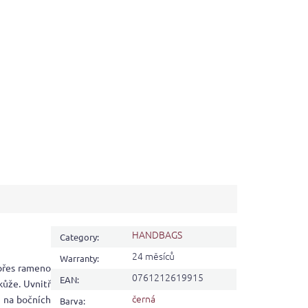
HANDBAGS
Category
:
24 měsíců
Warranty
:
 přes rameno
0761212619915
EAN
:
kůže. Uvnitř
černá
a na bočních
Barva
: