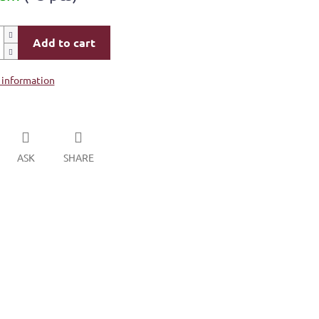
Add to cart
 information
ASK
SHARE