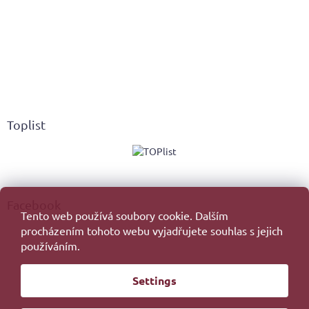
Toplist
Facebook
Tento web používá soubory cookie. Dalším
procházením tohoto webu vyjadřujete souhlas s jejich
používáním.
Created by Shoptet
Settings