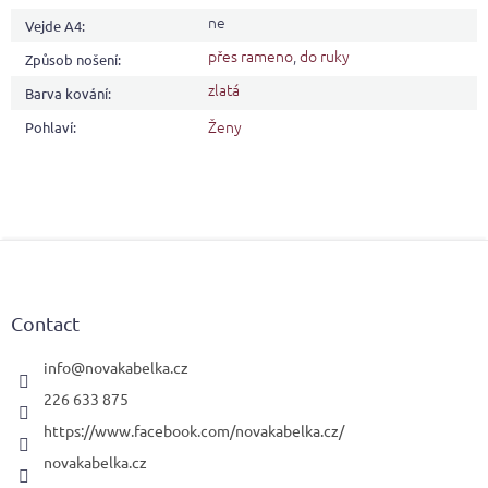
ne
Vejde A4
:
přes rameno
,
do ruky
Způsob nošení
:
zlatá
Barva kování
:
Ženy
Pohlaví
:
F
o
o
t
Contact
e
r
info
@
novakabelka.cz
226 633 875
https://www.facebook.com/novakabelka.cz/
novakabelka.cz