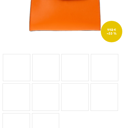
112 €
–33 %