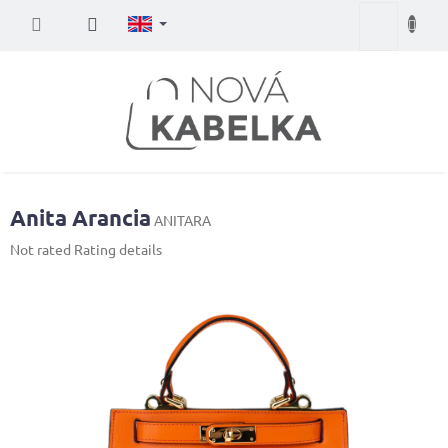
Skip
Shopping
to
content
cart
Anita Arancia
ANITARA
The
Not rated
Rating details
average
product
rating
is
0,0
out
of
5
stars.