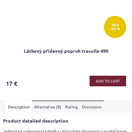
25 €
–32 %
Látkový přídavný popruh tracolla 490
ADD TO CART
17 €
Description
Alternative (8)
Rating
Discussion
Product detailed description
Jedinečná a elegantní kabelka s klasickým designem v modré barvě.