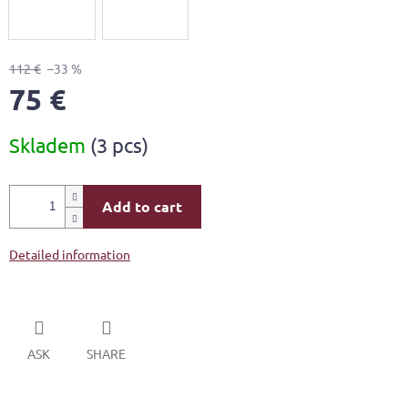
112 €
–33 %
75 €
Measure
Skladem
(3 pcs)
price:
Add to cart
Detailed information
ASK
SHARE