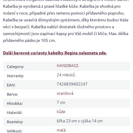
Kabelka je vyrobená z pravé hladké kůže. Kabelka je vhodná pro
nošení v ruce, případně přes rameno pomocí přídavného popruhu.
Kabelka se uzavírá důmyslným systémem, díky kterému budou Vaše
věci v bezpečí. Kabelka nabízí dostatek úložného prostoru a
samozřejmostí jsou zapínací kapsy pro Váš mobil či klíče. Max. délka
přídavného pásku je 105 cm.
Další barevné varianty kabelky Regina naleznete zde.
HANDBAGS
Category
:
24 měsíců
Warranty
:
7426839602247
EAN
:
oranžová
Barva
:
7 cm
Hloubka
:
kůže
Materiál
:
šířka 23 cm x výška 14 cm
Rozměry
:
malá
Velikost
: