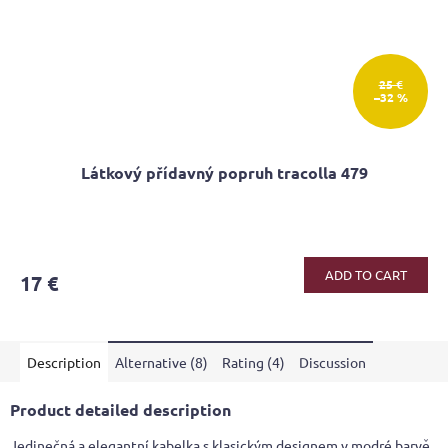
25 €
–32 %
Látkový přídavný popruh tracolla 479
ADD TO CART
17 €
Description
Alternative (8)
Rating (4)
Discussion
Product detailed description
Jedinečná a elegantní kabelka s klasickým designem v modré barvě.