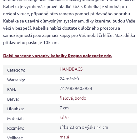
Kabelka je vyrobená z pravé hladké kůže. Kabelka je vhodná pro
nošení v ruce, případně přes rameno pomocí přídavného popruhu.
Kabelka se uzavírá důmyslným systémem, díky kterému budou Vaše
věci v bezpečí. Kabelka nabízí dostatek úložného prostoru a
samozřejmostí jsou zapínací kapsy pro Váš mobil či klíče. Max. délka
přídavného pásku je 105 cm.
Další barevné varianty kabelky Regina naleznete zde.
HANDBAGS
Category
:
24 měsíců
Warranty
:
7426839605934
EAN
:
fialová
,
bordo
Barva
:
7 cm
Hloubka
:
kůže
Materiál
:
šířka 23 cm x výška 14 cm
Rozměry
:
malá
Velikost
: