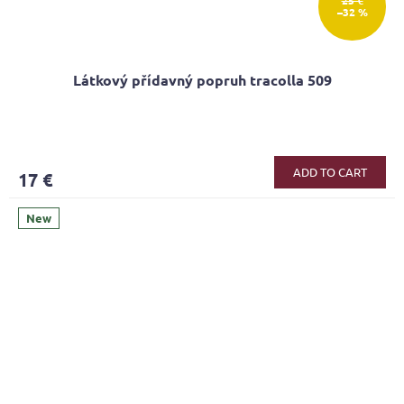
25 €
–32 %
Látkový přídavný popruh tracolla 509
ADD TO CART
17 €
New