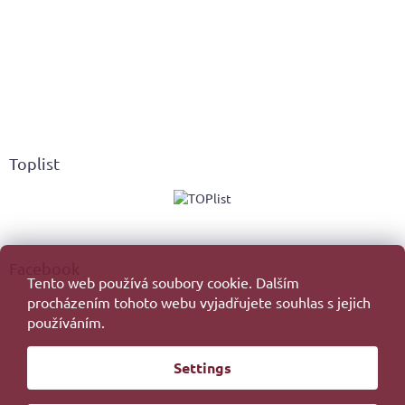
Toplist
Facebook
Tento web používá soubory cookie. Dalším
procházením tohoto webu vyjadřujete souhlas s jejich
používáním.
Created by Shoptet
Settings