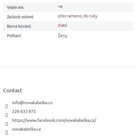
ne
Vejde A4
:
přes rameno
,
do ruky
Způsob nošení
:
zlatá
Barva kování
:
Ženy
Pohlaví
:
F
o
o
t
Contact
e
r
info
@
novakabelka.cz
226 633 875
https://www.facebook.com/novakabelka.cz/
novakabelka.cz