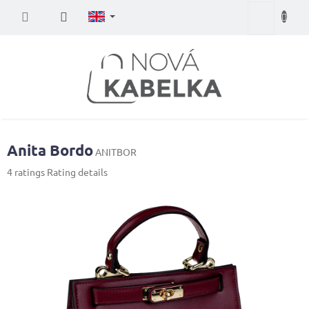
Skip
Shopping
to
content
cart
Anita Bordo
ANITBOR
The
4 ratings
Rating details
average
product
rating
is
5,0
out
of
5
stars.