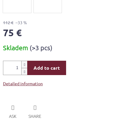
112 €
–33 %
75 €
Measure
Skladem
(>3 pcs)
price:
Add to cart
Detailed information
ASK
SHARE