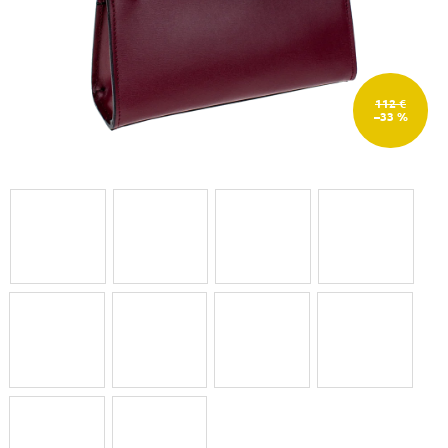
112 €
–33 %