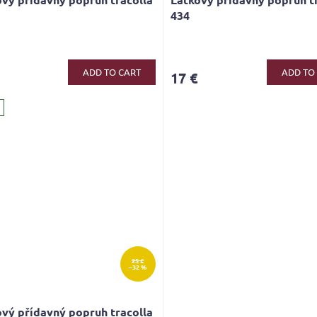
434
ADD TO CART
ADD TO
17 €
25 €
–32 %
vý přídavný popruh tracolla