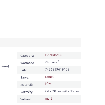
HANDBAGS
Category
:
24 měsíců
Warranty
:
řížem).
7426839619108
EAN
:
camel
Barva
:
kůže
Materiál
:
šířka 20 cm výška 15 cm
Rozměry
:
malá
Velikost
: