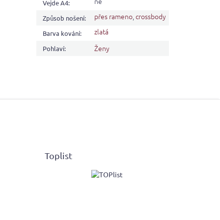
ne
Vejde A4
:
přes rameno
,
crossbody
Způsob nošení
:
zlatá
Barva kování
:
Ženy
Pohlaví
:
Toplist