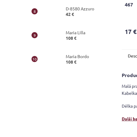
467
D-8580 Azzuro
42 €
17 €
Maria Lilla
108 €
Desc
Maria Bordo
108 €
Produc
Malá pr
Kabelka
Délka p
Další b