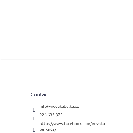
F
o
o
t
e
Contact
r
info
@
novakabelka.cz
226 633 875
https://www.facebook.com/novaka
belka.cz/