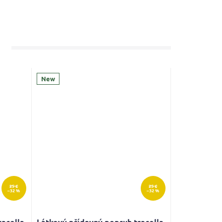
New
25 €
25 €
–32 %
–32 %
racolla
Látkový přídavný popruh tracolla