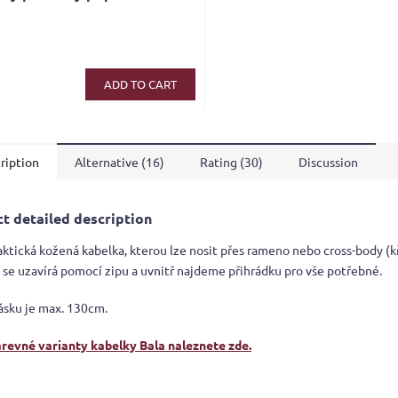
ADD TO CART
ription
Alternative (16)
Rating (30)
Discussion
t detailed description
aktická kožená kabelka, kterou lze nosit přes rameno nebo cross-body (k
 se uzavírá pomocí zipu a uvnitř najdeme přihrádku pro vše potřebné.
ásku je max. 130cm.
arevné varianty kabelky Bala naleznete zde.