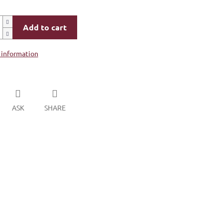
Add to cart
 information
ASK
SHARE