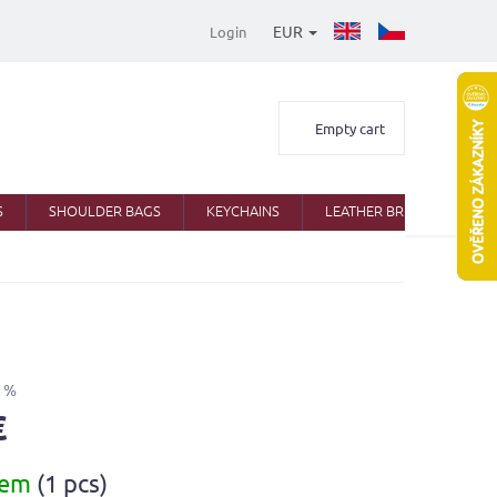
EUR
Login
Shopping
Empty cart
cart
S
SHOULDER BAGS
KEYCHAINS
LEATHER BRIEFCASES
 %
€
dem
(1 pcs)