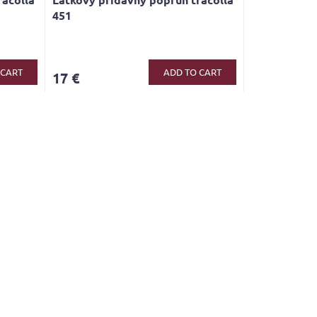
451
 CART
ADD TO CART
17 €