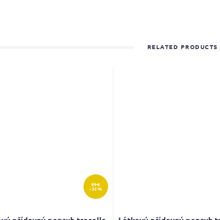
RELATED PRODUCTS
25 €
–32 %
vý přídavný popruh tracolla
Látkový přídavný popruh t