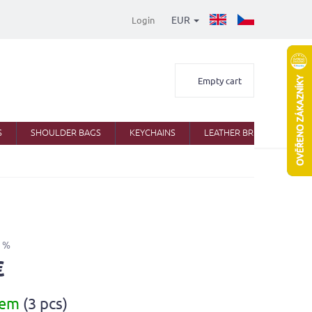
EUR
Login
Shopping
Empty cart
cart
S
SHOULDER BAGS
KEYCHAINS
LEATHER BRIEFCASES
 %
€
dem
(3 pcs)