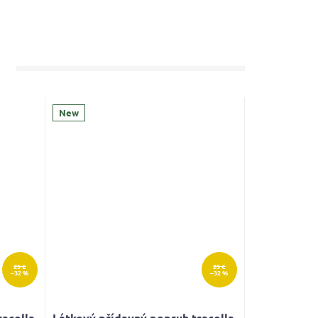
New
25 €
25 €
–32 %
–32 %
racolla
Látkový přídavný popruh tracolla