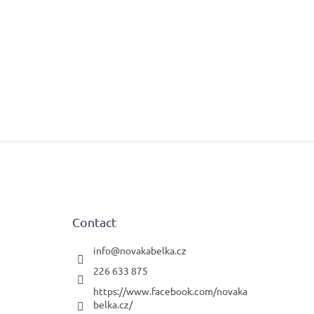
F
o
o
t
e
Contact
r
info
@
novakabelka.cz
226 633 875
https://www.facebook.com/novaka
belka.cz/