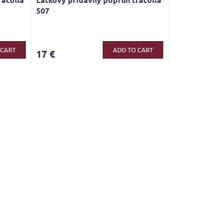
507
The
average
product
 CART
ADD TO CART
17 €
rating
is
5,0
out
of
5
stars.