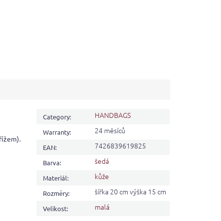
HANDBAGS
Category
:
24 měsíců
Warranty
:
řížem).
7426839619825
EAN
:
šedá
Barva
:
kůže
Materiál
:
šířka 20 cm výška 15 cm
Rozměry
:
malá
Velikost
: