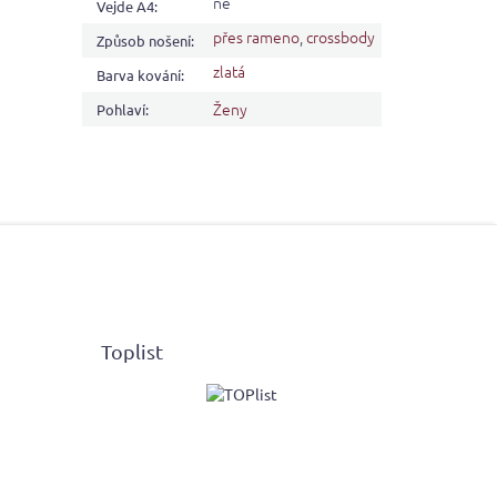
ne
Vejde A4
:
přes rameno
,
crossbody
Způsob nošení
:
zlatá
Barva kování
:
Ženy
Pohlaví
:
Toplist