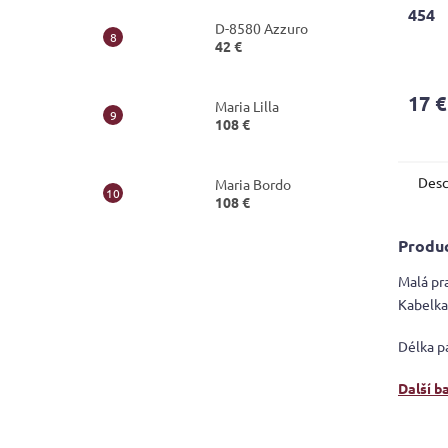
454
D-8580 Azzuro
42 €
17 €
Maria Lilla
108 €
Desc
Maria Bordo
108 €
Produc
Malá pr
Kabelka
Délka p
Další b