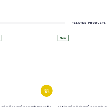
RELATED PRODUCTS
New
25 €
–32 %
vý přídavný popruh tracolla
Látkový přídavný popruh t