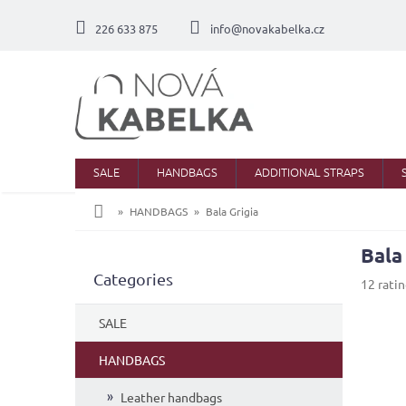
Skip
to
226 633 875
info@novakabelka.cz
content
SALE
HANDBAGS
ADDITIONAL STRAPS
Home
HANDBAGS
Bala Grigia
Bala
S
Skip
Categories
i
The
12 rati
categories
d
average
product
e
SALE
rating
b
is
a
HANDBAGS
4,3
r
out
Leather handbags
of