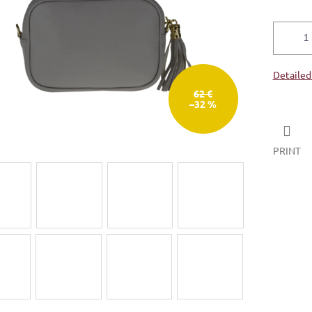
Detailed
62 €
–32 %
PRINT