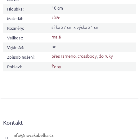
10 cm
Hloubka
:
kůže
Materiál
:
šířka 27 cm x výška 21 cm
Rozměry
:
malá
Velikost
:
ne
Vejde A4
:
přes rameno
,
crossbody
,
do ruky
Způsob nošení
:
Ženy
Pohlaví
:
Z
á
p
a
Kontakt
t
í
info
@
novakabelka.cz