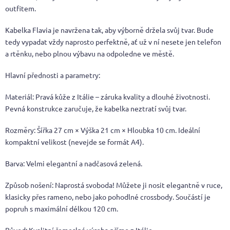
outfitem.
Kabelka Flavia je navržena tak, aby výborně držela svůj tvar. Bude
tedy vypadat vždy naprosto perfektně, ať už v ní nesete jen telefon
a rtěnku, nebo plnou výbavu na odpoledne ve městě.
Hlavní přednosti a parametry:
Materiál: Pravá kůže z Itálie – záruka kvality a dlouhé životnosti.
Pevná konstrukce zaručuje, že kabelka neztratí svůj tvar.
Rozměry: Šířka 27 cm × Výška 21 cm × Hloubka 10 cm. Ideální
kompaktní velikost (nevejde se formát A4).
Barva: Velmi elegantní a nadčasová zelená.
Způsob nošení: Naprostá svoboda! Můžete ji nosit elegantně v ruce,
klasicky přes rameno, nebo jako pohodlné crossbody. Součástí je
popruh s maximální délkou 120 cm.
Původ: Kvalitní řemeslná výroba přímo z Itálie.