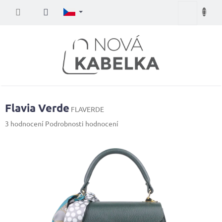
Přejít
Nákupní
na
obsah
košík
Flavia Verde
FLAVERDE
Průměrné
3 hodnocení
Podrobnosti hodnocení
hodnocení
produktu
je
5,0
z
5
hvězdiček.