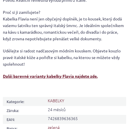
Proč si ji zamilujete?
Kabelka Flavia není jen obyčejný doplněk, je to kousek, který dodá
vašemu šatníku ten správný italský šmrnc. Je ideálním společníkem
na kávu s kamarádkou, romantickou večeři, do divadla i do práce,
když zrovna nepotřebujete přenášet velké dokumenty.
Udělejte si radost nadčasovým módním kouskem. Objevte kouzlo
pravé italské kůže a pořiďte si kabelku, na kterou se můžete vždy
spolehnout!
Další barevné varianty kabelky Flavia najdete zde.
KABELKY
Kategorie
:
24 měsíců
Záruka
:
7426839636365
EAN
:
zelená
Barva
: