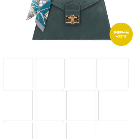
3 299 Kč
–33 %