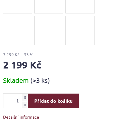
3 299 Kč
–33 %
2 199 Kč
Měrná
Skladem
(>3 ks)
cena:
Přidat do košíku
Detailní informace