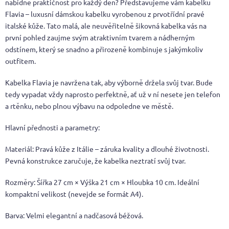
nabídne praktičnost pro každý den? Představujeme vám kabelku
Flavia – luxusní dámskou kabelku vyrobenou z prvotřídní pravé
italské kůže. Tato malá, ale neuvěřitelně šikovná kabelka vás na
první pohled zaujme svým atraktivním tvarem a nádherným
odstínem, který se snadno a přirozeně kombinuje s jakýmkoliv
outfitem.
Kabelka Flavia je navržena tak, aby výborně držela svůj tvar. Bude
tedy vypadat vždy naprosto perfektně, ať už v ní nesete jen telefon
a rtěnku, nebo plnou výbavu na odpoledne ve městě.
Hlavní přednosti a parametry:
Materiál: Pravá kůže z Itálie – záruka kvality a dlouhé životnosti.
Pevná konstrukce zaručuje, že kabelka neztratí svůj tvar.
Rozměry: Šířka 27 cm × Výška 21 cm × Hloubka 10 cm. Ideální
kompaktní velikost (nevejde se formát A4).
Barva: Velmi elegantní a nadčasová béžová.