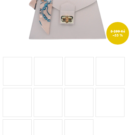
3 299 Kč
–33 %