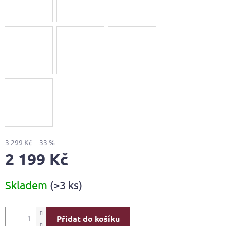
3 299 Kč
–33 %
2 199 Kč
Měrná
Skladem
(>3 ks)
cena:
Přidat do košíku