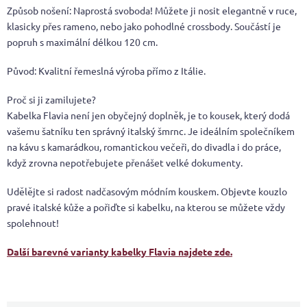
Způsob nošení: Naprostá svoboda! Můžete ji nosit elegantně v ruce,
klasicky přes rameno, nebo jako pohodlné crossbody. Součástí je
popruh s maximální délkou 120 cm.
Původ: Kvalitní řemeslná výroba přímo z Itálie.
Proč si ji zamilujete?
Kabelka Flavia není jen obyčejný doplněk, je to kousek, který dodá
vašemu šatníku ten správný italský šmrnc. Je ideálním společníkem
na kávu s kamarádkou, romantickou večeři, do divadla i do práce,
když zrovna nepotřebujete přenášet velké dokumenty.
Udělějte si radost nadčasovým módním kouskem. Objevte kouzlo
pravé italské kůže a pořiďte si kabelku, na kterou se můžete vždy
spolehnout!
Další barevné varianty kabelky Flavia najdete zde.