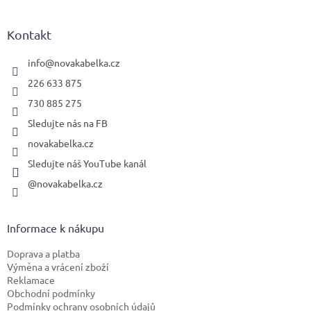
á
p
a
Kontakt
t
í
info
@
novakabelka.cz
226 633 875
730 885 275
Sledujte nás na FB
novakabelka.cz
Sledujte náš YouTube kanál
@novakabelka.cz
Informace k nákupu
Doprava a platba
Výměna a vrácení zboží
Reklamace
Obchodní podmínky
Podmínky ochrany osobních údajů