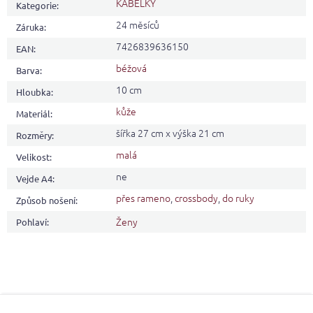
KABELKY
Kategorie
:
24 měsíců
Záruka
:
7426839636150
EAN
:
béžová
Barva
:
10 cm
Hloubka
:
kůže
Materiál
:
šířka 27 cm x výška 21 cm
Rozměry
:
malá
Velikost
:
ne
Vejde A4
:
přes rameno
,
crossbody
,
do ruky
Způsob nošení
:
Ženy
Pohlaví
:
Z