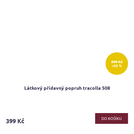
599 Kč
–33 %
Látkový přídavný popruh tracolla 508
DO KOŠÍKU
399 Kč