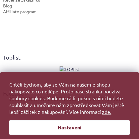
Blog
Affiliate program
Toplist
Chtěli bychom, aby se Vám na našem e-shopu
nakupovalo co nejlépe. Proto naše stránka používá
Facebook
soubory cookies. Budeme rádi, pokud s nimi budete
souhlasit a umožníte nám zprostředkovat Vám ještě
lepší zážitek z nakupování. Více informací
zde.
Vytvořil Shoptet
Nastavení