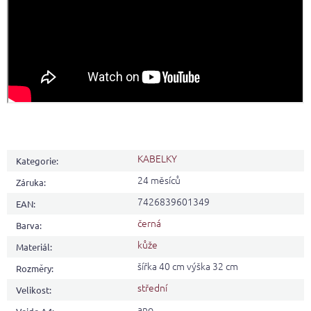
KABELKY
Kategorie
:
24 měsíců
Záruka
:
7426839601349
EAN
:
černá
Barva
:
kůže
Materiál
:
šířka 40 cm výška 32 cm
Rozměry
:
střední
Velikost
:
ano