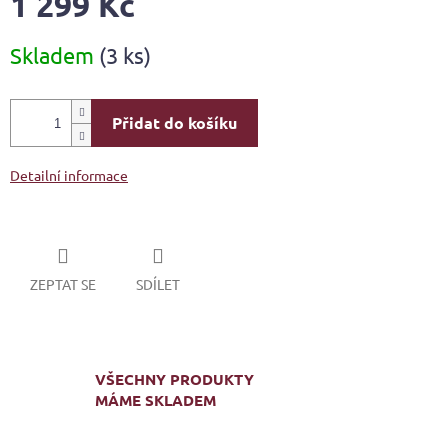
1 299 Kč
Měrná
Skladem
(3 ks)
cena:
Přidat do košíku
Detailní informace
ZEPTAT SE
SDÍLET
VŠECHNY PRODUKTY
MÁME SKLADEM