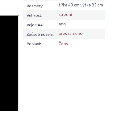
šířka 40 cm výška 32 cm
Rozměry
:
střední
Velikost
:
ano
Vejde A4
:
přes rameno
Způsob nošení
:
Ženy
Pohlaví
: