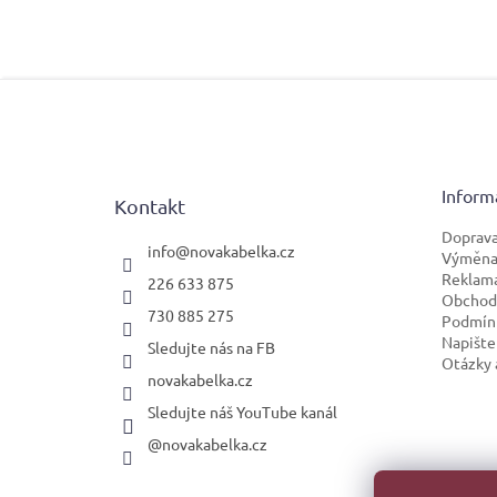
Z
á
p
a
t
Inform
Kontakt
í
Doprava
info
@
novakabelka.cz
Výměna 
Reklam
226 633 875
Obchod
730 885 275
Podmínk
Napište
Sledujte nás na FB
Otázky 
novakabelka.cz
Sledujte náš YouTube kanál
@novakabelka.cz