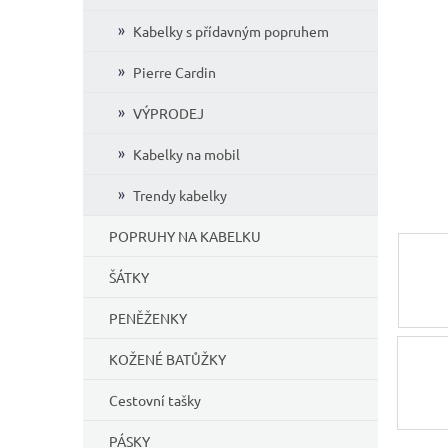
í
Kabelky s přídavným popruhem
p
a
Pierre Cardin
n
e
VÝPRODEJ
l
Kabelky na mobil
Trendy kabelky
POPRUHY NA KABELKU
ŠÁTKY
PENĚŽENKY
KOŽENÉ BATŮŽKY
Cestovní tašky
PÁSKY