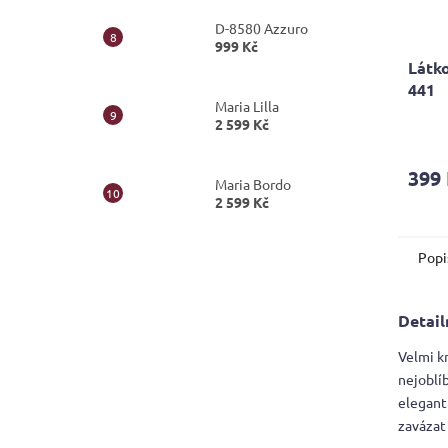
D-8580 Azzuro
999 Kč
Látko
441
Maria Lilla
2 599 Kč
Průmě
hodno
produ
399
je
Maria Bordo
5,0
2 599 Kč
z
5
Popi
hvězdi
Detail
Velmi k
nejoblí
elegant
zavázat 