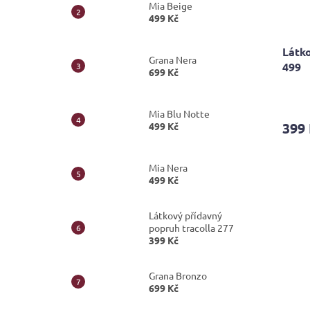
Mia Beige
499 Kč
Látko
Grana Nera
499
699 Kč
Mia Blu Notte
399
499 Kč
Mia Nera
499 Kč
Látkový přídavný
popruh tracolla 277
399 Kč
Grana Bronzo
699 Kč