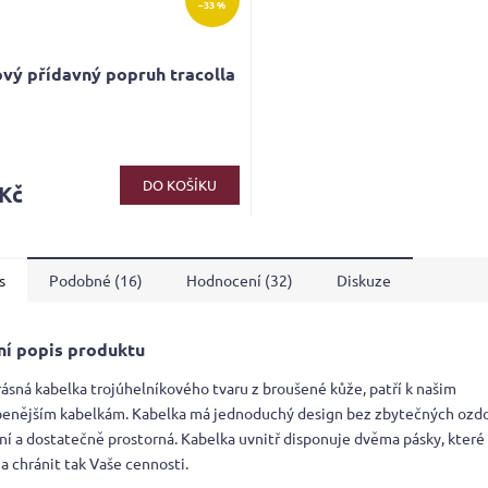
–33 %
vý přídavný popruh tracolla
rné
cení
ktu
DO KOŠÍKU
 Kč
s
Podobné (16)
Hodnocení (32)
Diskuze
ček.
ní popis produktu
rásná kabelka trojúhelníkového tvaru z broušené kůže, patří k našim
benějším kabelkám. Kabelka má jednoduchý design bez zbytečných ozdo
ní a dostatečně prostorná. Kabelka uvnitř disponuje dvěma pásky, kter
a chránit tak Vaše cennosti.