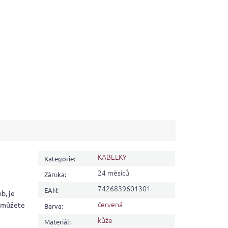
KABELKY
Kategorie
:
24 měsíců
Záruka
:
7426839601301
EAN
:
b, je
červená
é můžete
Barva
:
kůže
Materiál
: