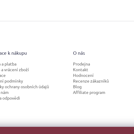
ace k nákupu
O nás
 a platba
Prodejna
a vrácení zboží
Kontakt
ace
Hodnocení
ní podmínky
Recenze zákazníků
y ochrany osobních údajů
Blog
 nám
Affiliate program
a odpovědi