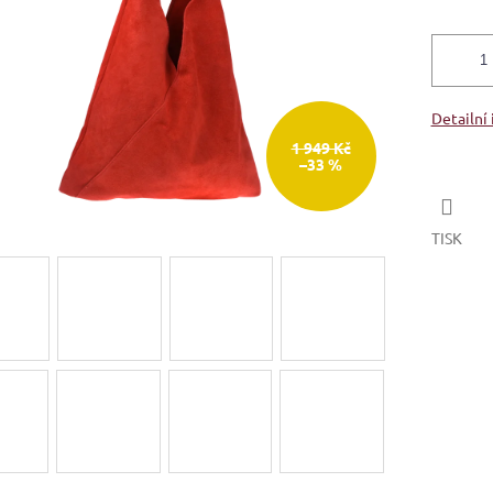
Detailní
1 949 Kč
–33 %
TISK