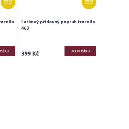
599 Kč
599 Kč
–33 %
–33 %
racolla
Látkový přídavný popruh tracolla
463
OŠÍKU
DO KOŠÍKU
399 Kč