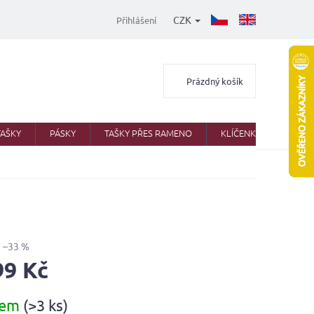
CZK
Přihlášení
Nákupní
Prázdný košík
košík
TAŠKY
PÁSKY
TAŠKY PŘES RAMENO
KLÍČENKY
AKTO
–33 %
99 Kč
dem
(>3 ks)