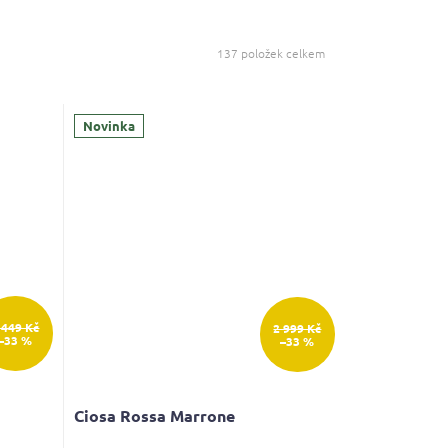
137
položek celkem
Novinka
 449 Kč
2 999 Kč
–33 %
–33 %
Ciosa Rossa Marrone