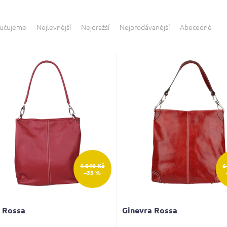
učujeme
Nejlevnější
Nejdražší
Nejprodávanější
Abecedně
1 949 Kč
6
–33 %
a Rossa
Ginevra Rossa