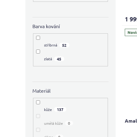
Průmě
hodno
produ
1 99
je
Barva kování
3,9
z
Novi
5
hvězdi
52
stříbrná
45
zlatá
Materiál
137
kůže
Amali
0
umělá kůže
0
sláma