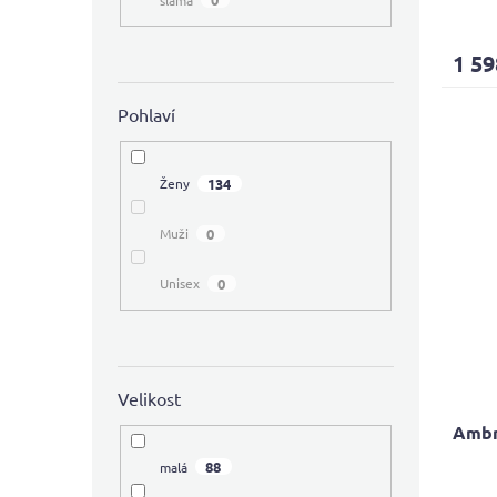
1 59
Pohlaví
134
Ženy
0
Muži
0
Unisex
Velikost
Ambr
88
malá
Průmě