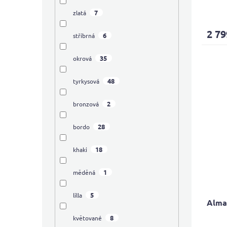
Průmě
7
zlatá
hodno
produ
2 79
6
stříbrná
je
5,0
z
35
okrová
5
hvězdi
48
tyrkysová
2
bronzová
28
bordo
18
khaki
1
měděná
5
lilla
Alma
8
květované