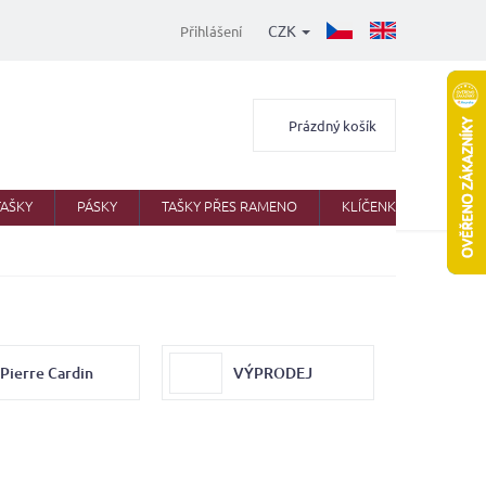
CZK
Přihlášení
Nákupní
Prázdný košík
košík
TAŠKY
PÁSKY
TAŠKY PŘES RAMENO
KLÍČENKY
AKTO
Pierre Cardin
VÝPRODEJ