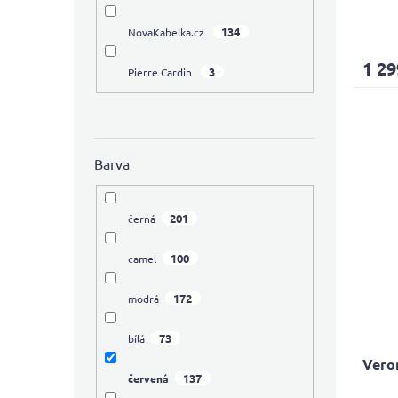
Průmě
134
NovaKabelka.cz
hodno
produ
1 29
3
je
Pierre Cardin
3,9
z
5
hvězdi
Barva
201
černá
100
camel
172
modrá
73
bílá
Vero
137
červená