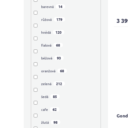
Průmě
14
barevná
hodno
produ
3 39
179
růžová
je
4,0
120
hnědá
z
5
hvězdi
68
fialová
93
béžová
68
oranžová
212
zelená
85
šedá
62
cafe
Gond
98
žlutá