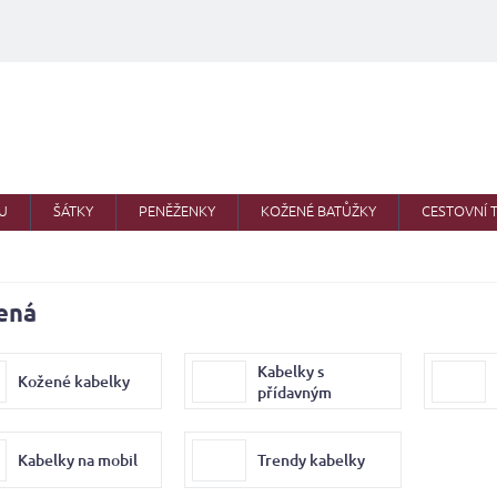
U
ŠÁTKY
PENĚŽENKY
KOŽENÉ BATŮŽKY
CESTOVNÍ 
ená
Kabelky s
Kožené kabelky
přídavným
popruhem
Kabelky na mobil
Trendy kabelky