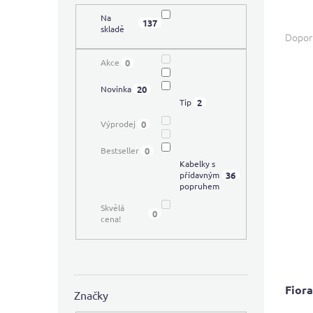
í
Na
Ř
137
p
skladě
a
Dopor
a
z
n
0
Akce
e
e
V
n
l
20
Novinka
ý
í
2
Tip
p
p
i
0
Výprodej
r
s
o
0
Bestseller
p
d
Kabelky s
r
u
36
přídavným
o
popruhem
k
d
t
Skvělá
0
u
ů
cena!
k
t
ů
Fior
Značky