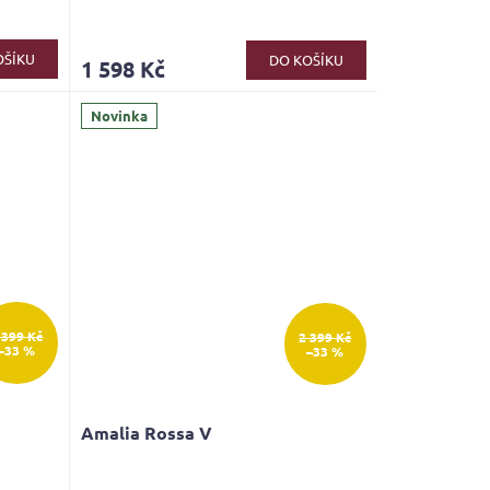
OŠÍKU
DO KOŠÍKU
1 598 Kč
Novinka
 399 Kč
2 399 Kč
–33 %
–33 %
Amalia Rossa V