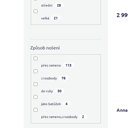
28
hodno
střední
produ
2 99
je
21
velká
4,3
z
5
hvězdi
Způsob nošení
113
přes rameno
78
crossbody
30
do ruky
4
jako batůžek
Anna
2
přes rameno,crossbody
Průmě