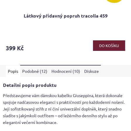
Látkový přídavný popruh tracolla 459
Průměrné
hodnocení
produktu
DO KOŠÍKU
399 Kč
je
5,0
z
5
Popis
Podobné (12)
Hodnocení (10)
Diskuze
hvězdiček.
Detailní popis produktu
Představujeme vám dámskou kabelku Giuseppina, která dokonale
spojuje nadčasovou eleganci s praktičností pro každodenní nošení.
Její sofistikovaný střih z ní činí univerzální doplněk, který snadno
sladíte s jakýmkoli outfitem – od ležérního denního stylu až po
elegantní večerní kombinace.