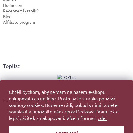
Hodnocení
Recenze zákazníků
Blog
Affiliate program
Toplist
Chtěli bychom, aby se Vám na našem e-shopu
nakupovalo co nejlépe. Proto naše stránka používá
Facebook
soubory cookies. Budeme rádi, pokud s nimi budete
souhlasit a umožníte nám zprostředkovat Vám ještě
lepší zážitek z nakupování. Více informací
zde.
Vytvořil Shoptet
Nastavení