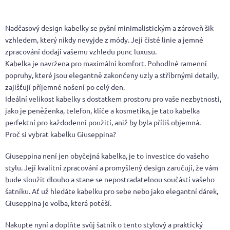
Nadčasový design kabelky se pyšní minimalistickým a zároveň šik
vzhledem, který nikdy nevyjde z módy. Její čisté linie a jemné
zpracování dodají vašemu vzhledu punc luxusu.
Kabelka je navržena pro maximální komfort. Pohodlné ramenní
popruhy, které jsou elegantně zakončeny uzly a stříbrnými detaily,
zajišťují příjemné nošení po celý den.
Ideální velikost kabelky s dostatkem prostoru pro vaše nezbytnosti,
jako je peněženka, telefon, klíče a kosmetika, je tato kabelka
perfektní pro každodenní použití, aniž by byla příliš objemná.
Proč si vybrat kabelku Giuseppina?
Giuseppina není jen obyčejná kabelka, je to investice do vašeho
stylu. Její kvalitní zpracování a promyšlený design zaručují, že vám
bude sloužit dlouho a stane se nepostradatelnou součástí vašeho
šatníku. Ať už hledáte kabelku pro sebe nebo jako elegantní dárek,
Giuseppina je volba, která potěší.
Nakupte nyní a doplňte svůj šatník o tento stylový a praktický