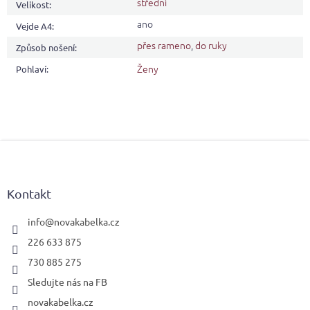
střední
Velikost
:
ano
Vejde A4
:
přes rameno
,
do ruky
Způsob nošení
:
Ženy
Pohlaví
:
Z
á
p
a
Kontakt
t
í
info
@
novakabelka.cz
226 633 875
730 885 275
Sledujte nás na FB
novakabelka.cz