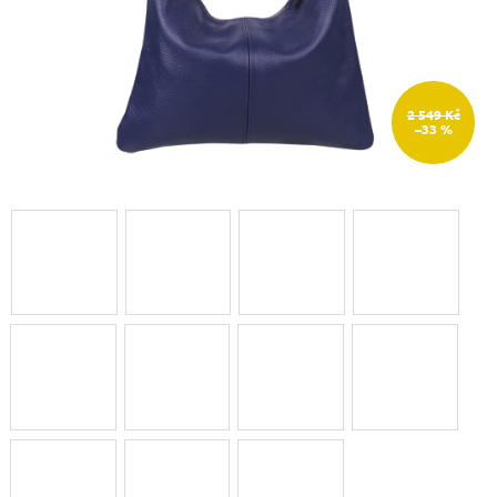
2 549 Kč
–33 %