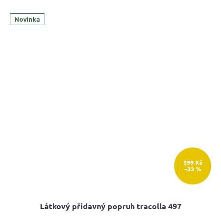
Novinka
599 Kč
–33 %
Látkový přídavný popruh tracolla 497