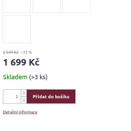
2 549 Kč
–33 %
1 699 Kč
Měrná
Skladem
(>3 ks)
cena:
Přidat do košíku
Detailní informace