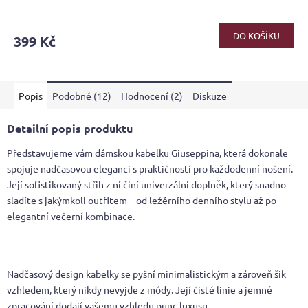
DO KOŠÍKU
399 Kč
Popis
Podobné (12)
Hodnocení (2)
Diskuze
Detailní popis produktu
Představujeme vám dámskou kabelku Giuseppina, která dokonale
spojuje nadčasovou eleganci s praktičností pro každodenní nošení.
Její sofistikovaný střih z ní činí univerzální doplněk, který snadno
sladíte s jakýmkoli outfitem – od ležérního denního stylu až po
elegantní večerní kombinace.
Nadčasový design kabelky se pyšní minimalistickým a zároveň šik
vzhledem, který nikdy nevyjde z módy. Její čisté linie a jemné
zpracování dodají vašemu vzhledu punc luxusu.