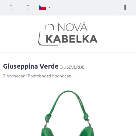
Přejít
Nákupní
na
obsah
košík
Giuseppina Verde
GIUSEVERDE
Průměrné
2 hodnocení
Podrobnosti hodnocení
hodnocení
produktu
je
5,0
z
5
hvězdiček.