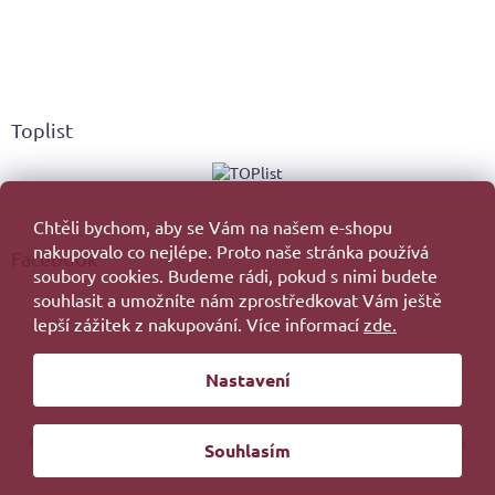
Toplist
Chtěli bychom, aby se Vám na našem e-shopu
nakupovalo co nejlépe. Proto naše stránka používá
Facebook
soubory cookies. Budeme rádi, pokud s nimi budete
souhlasit a umožníte nám zprostředkovat Vám ještě
lepší zážitek z nakupování. Více informací
zde.
Vytvořil Shoptet
Nastavení
Copyright 2026
. Všechna práva vyhrazena.
Upravit nastavení cookies
Souhlasím
Redesign by
Filipesmedia 🧡