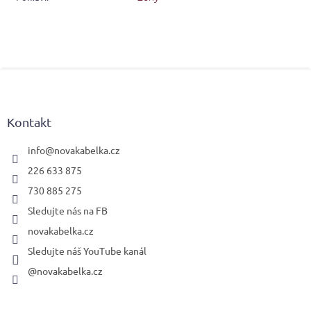
Z
á
p
a
Kontakt
t
í
info
@
novakabelka.cz
226 633 875
730 885 275
Sledujte nás na FB
novakabelka.cz
Sledujte náš YouTube kanál
@novakabelka.cz