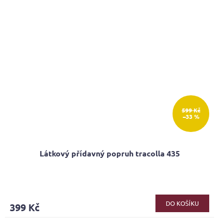
599 Kč
–33 %
Látkový přídavný popruh tracolla 435
DO KOŠÍKU
399 Kč