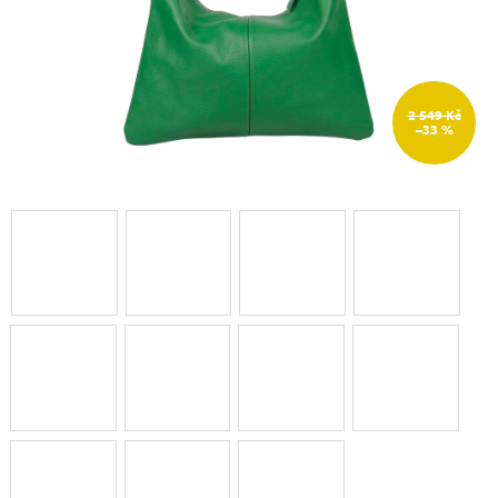
2 549 Kč
–33 %