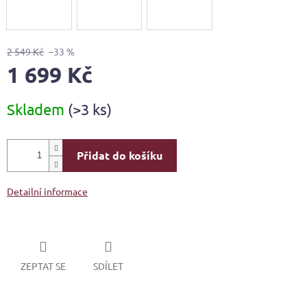
2 549 Kč
–33 %
1 699 Kč
Měrná
Skladem
(>3 ks)
cena:
Přidat do košíku
Detailní informace
ZEPTAT SE
SDÍLET