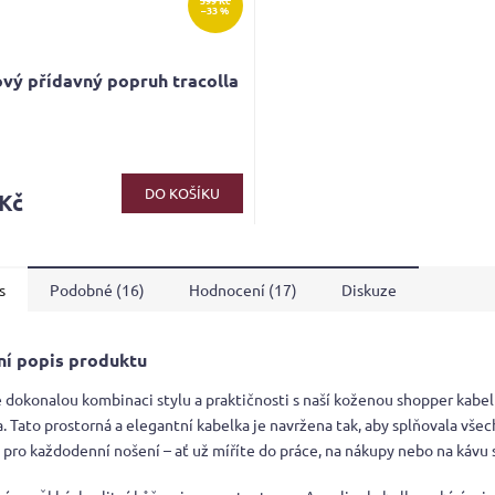
599 Kč
–33 %
vý přídavný popruh tracolla
rné
cení
ktu
DO KOŠÍKU
 Kč
s
Podobné (16)
Hodnocení (17)
Diskuze
ček.
ní popis produktu
 dokonalou kombinaci stylu a praktičnosti s naší koženou shopper kabe
. Tato prostorná a elegantní kabelka je navržena tak, aby splňovala vše
pro každodenní nošení – ať už míříte do práce, na nákupy nebo na kávu s