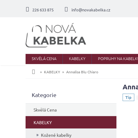
Přejít
na
226 633 875
info@novakabelka.cz
obsah
SKVĚLÁ CENA
KABELKY
POPRUHY NA KABELK
Domů
KABELKY
Annalisa Blu Chiaro
Anna
P
Přeskočit
Kategorie
o
Tip
kategorie
s
t
Skvělá Cena
r
a
KABELKY
n
Kožené kabelky
n