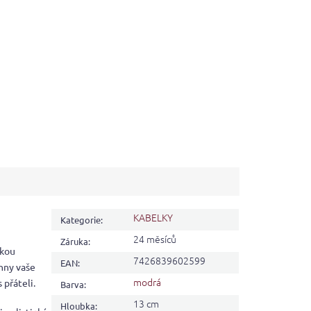
KABELKY
Kategorie
:
24 měsíců
Záruka
:
lkou
7426839602599
EAN
:
chny vaše
modrá
 přáteli.
Barva
:
13 cm
Hloubka
: