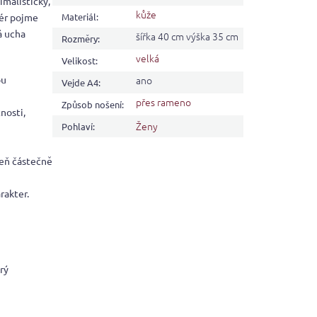
imalistický,
kůže
iér pojme
Materiál
:
á ucha
šířka 40 cm výška 35 cm
Rozměry
:
velká
Velikost
:
ou
ano
Vejde A4
:
přes rameno
Způsob nošení
:
nosti,
Ženy
Pohlaví
:
veň částečně
rakter.
rý