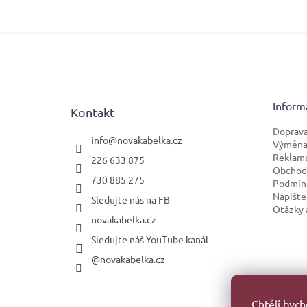
Z
á
p
a
t
Inform
Kontakt
í
Doprava
info
@
novakabelka.cz
Výměna 
Reklam
226 633 875
Obchod
730 885 275
Podmínk
Napište
Sledujte nás na FB
Otázky 
novakabelka.cz
Sledujte náš YouTube kanál
@novakabelka.cz
Faceb
Chtěli byc