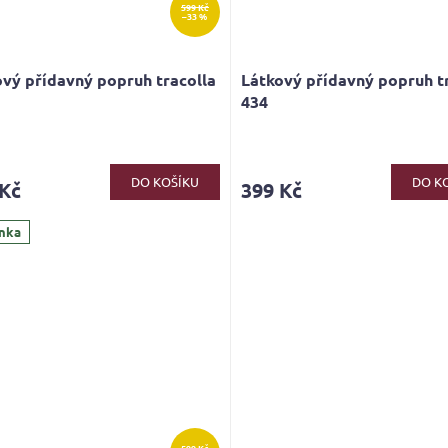
599 Kč
–33 %
vý přídavný popruh tracolla
Látkový přídavný popruh t
434
DO KOŠÍKU
DO K
 Kč
399 Kč
nka