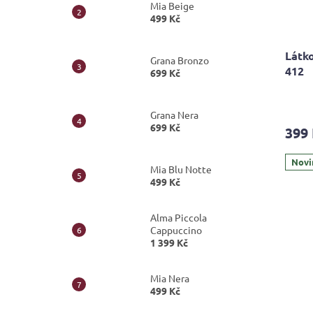
Mia Beige
499 Kč
Látko
Grana Bronzo
412
699 Kč
Grana Nera
699 Kč
399
Novi
Mia Blu Notte
499 Kč
Alma Piccola
Cappuccino
1 399 Kč
Mia Nera
499 Kč