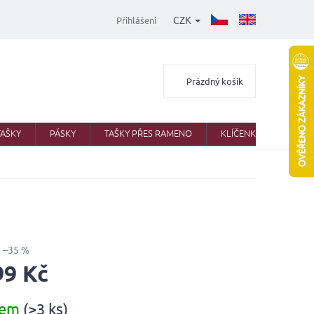
CZK
Přihlášení
Nákupní
Prázdný košík
košík
TAŠKY
PÁSKY
TAŠKY PŘES RAMENO
KLÍČENKY
AKTO
–35 %
99 Kč
dem
(>3 ks)