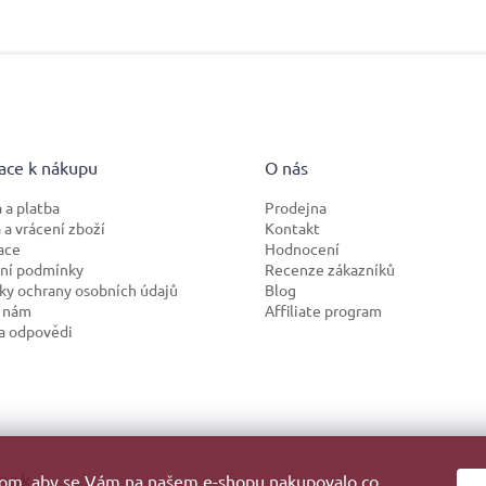
ace k nákupu
O nás
 a platba
Prodejna
a vrácení zboží
Kontakt
ace
Hodnocení
ní podmínky
Recenze zákazníků
y ochrany osobních údajů
Blog
 nám
Affiliate program
a odpovědi
ook
hom, aby se Vám na našem e-shopu nakupovalo co