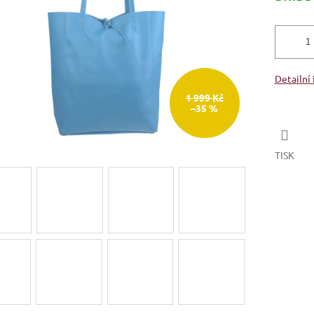
Detailní
1 999 Kč
–35 %
TISK