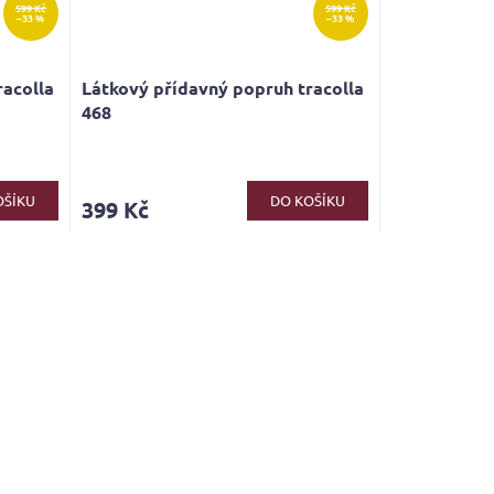
599 Kč
599 Kč
–33 %
–33 %
racolla
Látkový přídavný popruh tracolla
468
OŠÍKU
DO KOŠÍKU
399 Kč