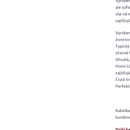
Vyroben
ale sofi
vše od 
zajišťu
Vyroben
životno
Typický
včetně 
Dlouhá,
Horní č
zajišťuj
Čisté l
Perfektn
Kabelka 
kombinuj
Další b