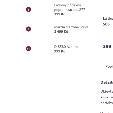
Látkový přídavný
popruh tracolla 277
399 Kč
Látko
505
Marzia Marrone Scura
2 499 Kč
Průmě
hodno
produ
399
D-8580 Azzuro
je
999 Kč
5,0
z
5
Popi
hvězdi
Detail
Objevte
Annalisa
potřeby 