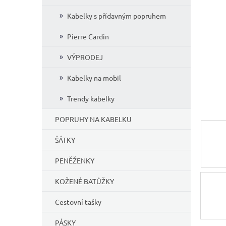
í
Kabelky s přídavným popruhem
p
a
Pierre Cardin
n
e
VÝPRODEJ
l
Kabelky na mobil
Trendy kabelky
POPRUHY NA KABELKU
ŠÁTKY
PENĚŽENKY
KOŽENÉ BATŮŽKY
Cestovní tašky
PÁSKY