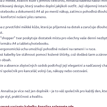
á z měkké, kvalitní kůže s jemnou texturou, Annalisa kabelka nabízí min
stikovaný design, který snadno doplní jakýkoli outfit. Její objemný inter
notebooku a dokumentů A4 až po menší nákup, zatímco pohodlná dlouh
jí komfortní nošení přes rameno.
a z prvotřídní měkké kůže, která je příjemná na dotek a zaručuje dlouh
st.
 "shopper" tvar poskytuje dostatek místa pro všechny vaše denní nezbyt
formátu A4 a tabletu/notebooku.
 ergonomická ucha umožňují pohodlné nošení na rameni i v ruce.
ást kabelky lze stáhnout pomocí kožené šňůrky, což dodává šarm a záro
e obsah.
inie a absence zbytečných ozdob podtrhují její elegantní a nadčasový cha
í společník pro kancelář, volný čas, nákupy nebo cestování.
Annalisa je více než jen doplněk – je to váš společník pro každý den, kte
e styl, praktičnost a kvalitu.
arevné varianty kabelky Annalisa naleznete zde.