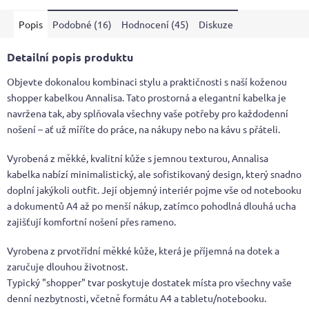
Popis
Podobné (16)
Hodnocení (45)
Diskuze
Detailní popis produktu
Objevte dokonalou kombinaci stylu a praktičnosti s naší koženou
shopper kabelkou Annalisa. Tato prostorná a elegantní kabelka je
navržena tak, aby splňovala všechny vaše potřeby pro každodenní
nošení – ať už míříte do práce, na nákupy nebo na kávu s přáteli.
Vyrobená z měkké, kvalitní kůže s jemnou texturou, Annalisa
kabelka nabízí minimalistický, ale sofistikovaný design, který snadno
doplní jakýkoli outfit. Její objemný interiér pojme vše od notebooku
a dokumentů A4 až po menší nákup, zatímco pohodlná dlouhá ucha
zajišťují komfortní nošení přes rameno.
Vyrobena z prvotřídní měkké kůže, která je příjemná na dotek a
zaručuje dlouhou životnost.
Typický "shopper" tvar poskytuje dostatek místa pro všechny vaše
denní nezbytnosti, včetně formátu A4 a tabletu/notebooku.