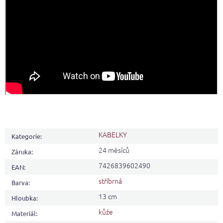
KABELKY
Kategorie
:
24 měsíců
Záruka
:
7426839602490
EAN
:
stříbrná
Barva
:
13 cm
Hloubka
:
kůže
Materiál
: