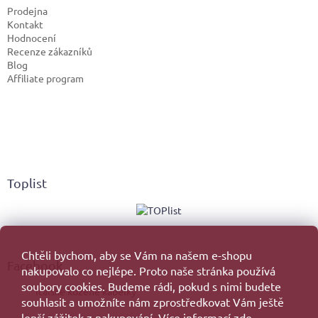
Prodejna
Kontakt
Hodnocení
Recenze zákazníků
Blog
Affiliate program
Toplist
Chtěli bychom, aby se Vám na našem e-shopu
Facebook
nakupovalo co nejlépe. Proto naše stránka používá
soubory cookies. Budeme rádi, pokud s nimi budete
Italské kožené kabelky
souhlasit a umožníte nám zprostředkovat Vám ještě
lepší zážitek z nakupování. Více informací
zde.