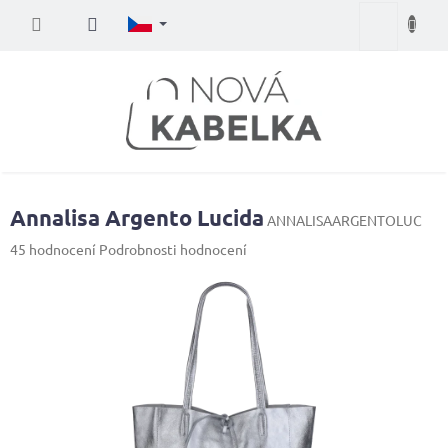
Přejít
Nákupní
na
obsah
košík
Annalisa Argento Lucida
ANNALISAARGENTOLUC
Průměrné
45 hodnocení
Podrobnosti hodnocení
hodnocení
produktu
je
4,1
z
5
hvězdiček.