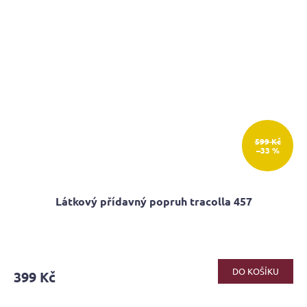
599 Kč
–33 %
Látkový přídavný popruh tracolla 457
DO KOŠÍKU
399 Kč