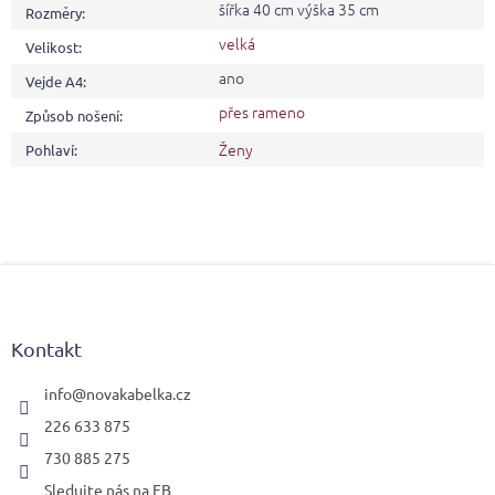
šířka 40 cm výška 35 cm
Rozměry
:
velká
Velikost
:
ano
Vejde A4
:
přes rameno
Způsob nošení
:
Ženy
Pohlaví
:
Z
á
p
a
Kontakt
t
í
info
@
novakabelka.cz
226 633 875
730 885 275
Sledujte nás na FB