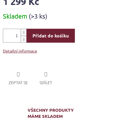
1 299 Kč
Měrná
Skladem
(>3 ks)
cena:
Přidat do košíku
Detailní informace
ZEPTAT SE
SDÍLET
VŠECHNY PRODUKTY
MÁME SKLADEM