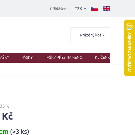
CZK
Přihlášení
Nákupní
Prázdný košík
košík
TAŠKY
PÁSKY
TAŠKY PŘES RAMENO
KLÍČENKY
AKTO
–33 %
 Kč
dem
(>3 ks)