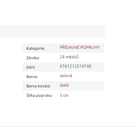
PŘÍDAVNÉ POPRUHY
Kategorie
:
24 měsíců
Záruka
:
0761212574740
EAN
:
zelená
Barva
:
zlatá
Barva kování
:
5 cm
Šířka popruhu
: