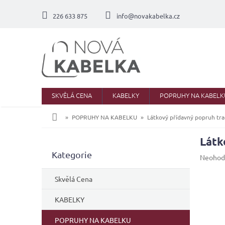
Přejít
na
226 633 875
info@novakabelka.cz
obsah
SKVĚLÁ CENA
KABELKY
POPRUHY NA KABELK
Domů
POPRUHY NA KABELKU
Látkový přídavný popruh tra
Látk
P
Přeskočit
Kategorie
o
Průměr
Neohod
kategorie
s
hodnoc
produkt
t
Skvělá Cena
je
r
0,0
a
KABELKY
z
n
5
POPRUHY NA KABELKU
n
hvězdič