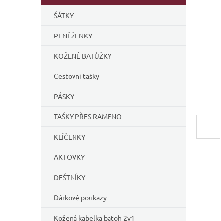
í
ŠÁTKY
p
a
PENĚŽENKY
n
e
KOŽENÉ BATŮŽKY
l
Cestovní tašky
PÁSKY
TAŠKY PŘES RAMENO
KLÍČENKY
AKTOVKY
DEŠTNÍKY
Dárkové poukazy
Kožená kabelka batoh 2v1