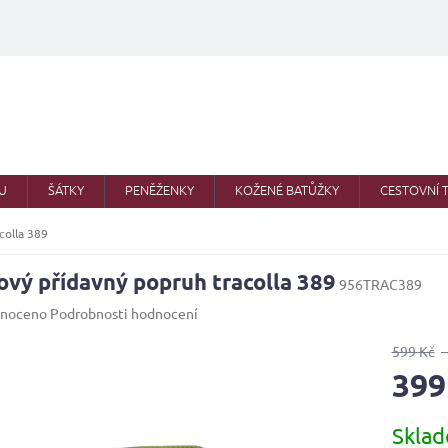
U
ŠÁTKY
PENĚŽENKY
KOŽENÉ BATŮŽKY
CESTOVNÍ 
colla 389
ový přídavný popruh tracolla 389
956TRAC389
né
noceno
Podrobnosti hodnocení
ení
u
599 Kč
399
Měrná
Skla
cena:
ek.