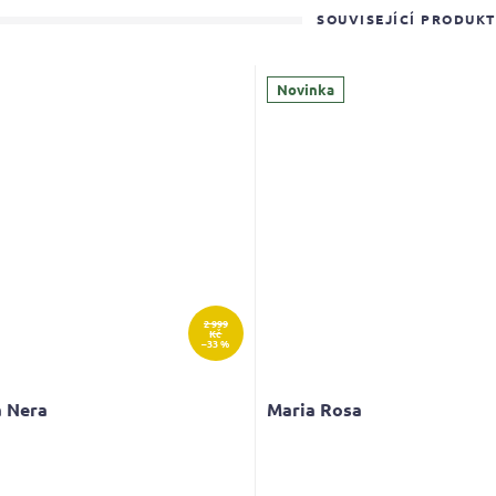
SOUVISEJÍCÍ PRODUK
Novinka
2 999
Kč
–33 %
a Nera
Maria Rosa
rné
Průměrné
cení
hodnocení