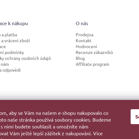
ace k nákupu
O nás
 a platba
Prodejna
a vrácení zboží
Kontakt
ace
Hodnocení
ní podmínky
Recenze zákazníků
y ochrany osobních údajů
Blog
 nám
Affiliate program
a odpovědi
ook
hom, aby se Vám na našem e-shopu nakupovalo co
S
roto naše stránka používá soubory cookies. Budeme
 s nimi budete souhlasit a umožníte nám
vat Vám ještě lepší zážitek z nakupování. Více