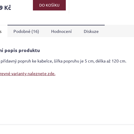
ktu
DO KOŠÍKU
9 Kč
s
Podobné (16)
Hodnocení
Diskuze
ček.
ní popis produktu
 přídavný popruh ke kabelce, šířka popruhu je 5 cm, délka až 120 cm.
arevné varianty naleznete zde.