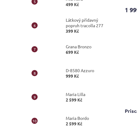
499 Kč
produ
1 99
je
4,5
Látkový přídavný
z
popruh tracolla 277
5
399 Kč
hvězdi
Grana Bronzo
699 Kč
D-8580 Azzuro
999 Kč
Maria Lilla
2 599 Kč
Prisc
Maria Bordo
2 599 Kč
Průmě
hodno