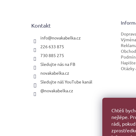
á
p
a
t
Inform
Kontakt
í
Doprava
info
@
novakabelka.cz
Výměna 
Reklam
226 633 875
Obchod
730 885 275
Podmínk
Napište
Sledujte nás na FB
Otázky 
novakabelka.cz
Sledujte náš YouTube kanál
@novakabelka.cz
Faceb
Chtěli byc
nejlépe. P
rádi, pokud
zprostředko