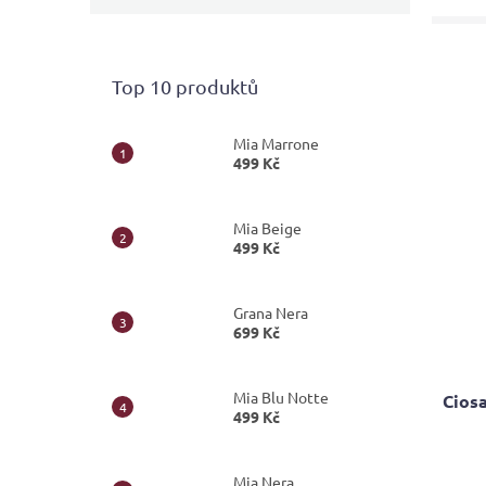
Top 10 produktů
Mia Marrone
499 Kč
Mia Beige
499 Kč
Grana Nera
699 Kč
Mia Blu Notte
Cios
499 Kč
Průmě
Mia Nera
hodno