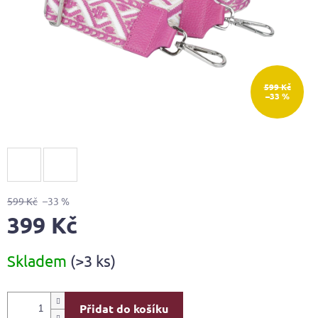
599 Kč
–33 %
599 Kč
–33 %
399 Kč
Měrná
Skladem
(>3 ks)
cena:
Přidat do košíku