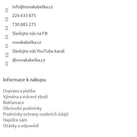
t
í
info
@
novakabelka.cz
226 633 875
730 885 275
Sledujte nás na FB
novakabelka.cz
Sledujte náš YouTube kanál
@novakabelka.cz
Informace k nákupu
Doprava a platba
Výměna a vrácení zboží
Reklamace
Obchodní podmínky
Podmínky ochrany osobních údajů
Napište nám
Otázky a odpovědi