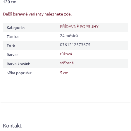
120 cm.
Další barevné varianty naleznete zde.
PŘÍDAVNÉ POPRUHY
Kategorie
:
24 měsíců
Záruka
:
0761212573675
EAN
:
růžová
Barva
:
stříbrná
Barva kování
:
5 cm
Šířka popruhu
:
Z
á
p
a
Kontakt