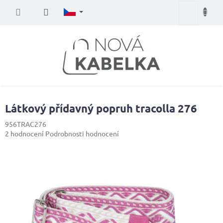
Přejít
Nákupní
na
obsah
košík
Látkový přídavný popruh tracolla 276
956TRAC276
Průměrné
2 hodnocení
Podrobnosti hodnocení
hodnocení
produktu
je
5,0
z
5
hvězdiček.