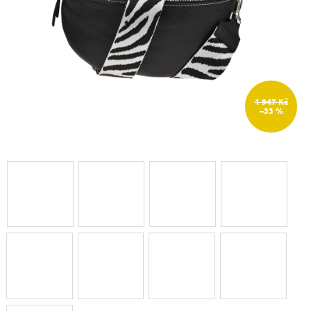
1 947 Kč
–33 %