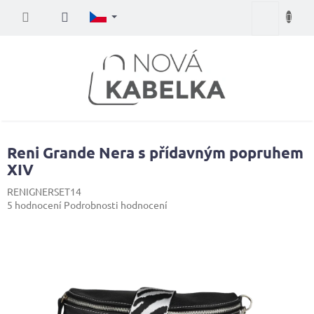
Přejít
Nákupní
na
obsah
košík
Reni Grande Nera s přídavným popruhem
XIV
RENIGNERSET14
Průměrné
5 hodnocení
Podrobnosti hodnocení
hodnocení
produktu
je
5,0
z
5
hvězdiček.