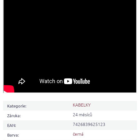
KABELKY
Kategorie
:
24 měsíců
Záruka
:
7426839625123
EAN
:
černá
Barva
: