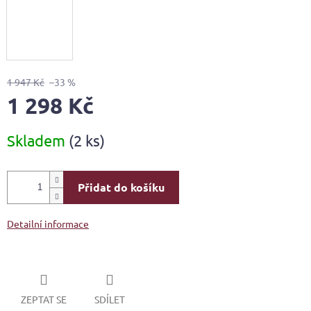
1 947 Kč
–33 %
1 298 Kč
Měrná
Skladem
(2 ks)
cena:
Přidat do košíku
Detailní informace
ZEPTAT SE
SDÍLET