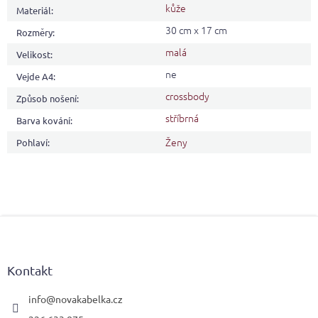
kůže
Materiál
:
30 cm x 17 cm
Rozměry
:
malá
Velikost
:
ne
Vejde A4
:
crossbody
Způsob nošení
:
stříbrná
Barva kování
:
Ženy
Pohlaví
:
Z
á
p
a
Kontakt
t
í
info
@
novakabelka.cz