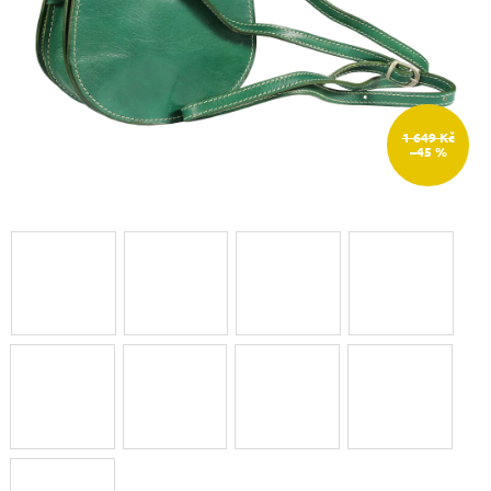
1 649 Kč
–45 %