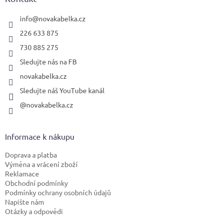
t
í
info
@
novakabelka.cz
226 633 875
730 885 275
Sledujte nás na FB
novakabelka.cz
Sledujte náš YouTube kanál
@novakabelka.cz
Informace k nákupu
Doprava a platba
Výměna a vrácení zboží
Reklamace
Obchodní podmínky
Podmínky ochrany osobních údajů
Napište nám
Otázky a odpovědi