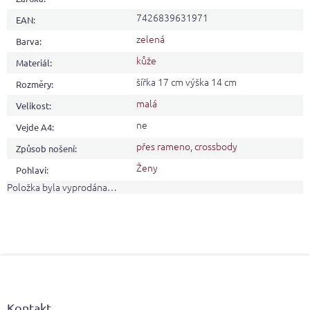
7426839631971
EAN
:
zelená
Barva
:
kůže
Materiál
:
šířka 17 cm výška 14 cm
Rozměry
:
malá
Velikost
:
ne
Vejde A4
:
přes rameno
,
crossbody
Způsob nošení
:
Ženy
Pohlaví
:
Položka byla vyprodána…
Z
á
p
a
Kontakt