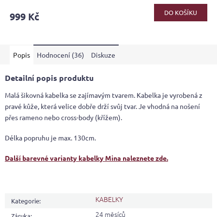
hodnocení
produktu
DO KOŠÍKU
999 Kč
je
4,1
z
5
Popis
Hodnocení (36)
Diskuze
hvězdiček.
Detailní popis produktu
Malá šikovná kabelka se zajímavým tvarem. Kabelka je vyrobená z
pravé kůže, která velice dobře drží svůj tvar. Je vhodná na nošení
přes rameno nebo cross-body (křížem).
Délka popruhu je max. 130cm.
Další barevné varianty kabelky Mina naleznete zde.
KABELKY
Kategorie
:
24 měsíců
Záruka
: