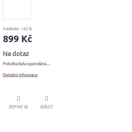
1 649 Kč
–45 %
899 Kč
Měrná
Na dotaz
cena:
Položka byla vyprodána…
Detailní informace
ZEPTAT SE
SDÍLET