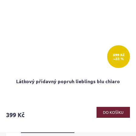
599 Kč
–33 %
Látkový přídavný popruh lieblings blu chiaro
Průměrné
hodnocení
produktu
DO KOŠÍKU
399 Kč
je
5,0
z
5