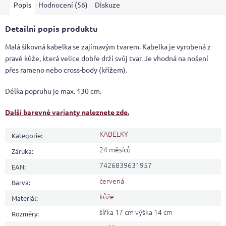
Popis
Hodnocení (56)
Diskuze
hvězdiček.
Detailní popis produktu
Malá šikovná kabelka se zajímavým tvarem. Kabelka je vyrobená z
pravé kůže, která velice dobře drží svůj tvar. Je vhodná na nošení
přes rameno nebo cross-body (křížem).
Délka popruhu je max. 130 cm.
Další barevné varianty naleznete zde.
KABELKY
Kategorie
:
24 měsíců
Záruka
:
7426839631957
EAN
:
červená
Barva
:
kůže
Materiál
:
šířka 17 cm výška 14 cm
Rozměry
: