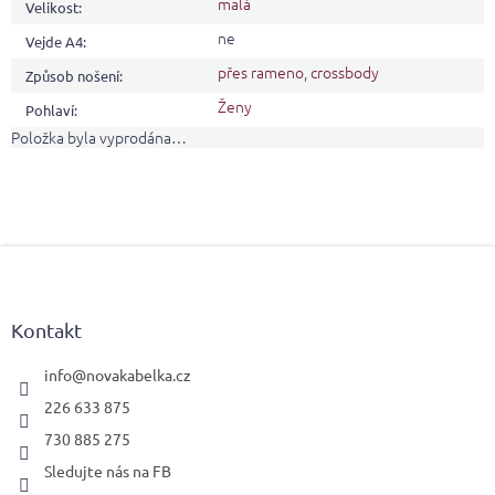
malá
Velikost
:
ne
Vejde A4
:
přes rameno
,
crossbody
Způsob nošení
:
Ženy
Pohlaví
:
Položka byla vyprodána…
Z
á
p
a
Kontakt
t
í
info
@
novakabelka.cz
226 633 875
730 885 275
Sledujte nás na FB