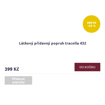
599 Kč
–33 %
Látkový přídavný popruh tracolla 432
DO KOŠÍKU
399 Kč
Přídavné
popruhy