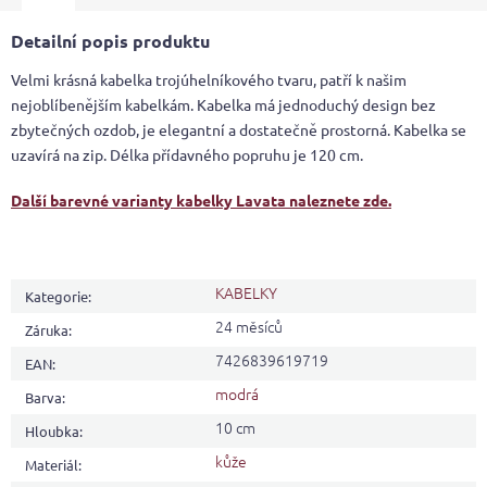
Detailní popis produktu
Velmi krásná kabelka trojúhelníkového tvaru, patří k našim
nejoblíbenějším kabelkám. Kabelka má jednoduchý design bez
zbytečných ozdob, je elegantní a dostatečně prostorná. Kabelka se
uzavírá na zip. Délka přídavného popruhu je 120 cm.
Další barevné varianty kabelky Lavata naleznete zde.
KABELKY
Kategorie
:
24 měsíců
Záruka
:
7426839619719
EAN
:
modrá
Barva
:
10 cm
Hloubka
:
kůže
Materiál
: