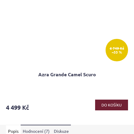
6 749 Kč
–33 %
Azra Grande Camel Scuro
Průměrné
hodnocení
produktu
DO KOŠÍKU
4 499 Kč
je
4,3
z
5
Popis
Hodnocení (7)
Diskuze
hvězdiček.