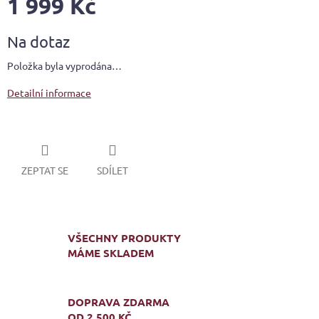
1 999 Kč
Měrná
Na dotaz
cena:
Položka byla vyprodána…
Detailní informace
ZEPTAT SE
SDÍLET
VŠECHNY PRODUKTY
MÁME SKLADEM
DOPRAVA ZDARMA
OD 2 500 KČ