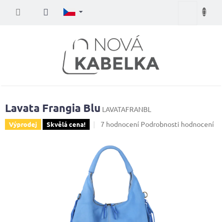
Přejít
Nákupní
na
obsah
košík
Lavata Frangia Blu
LAVATAFRANBL
Průměrné
7 hodnocení
Podrobnosti hodnocení
Výprodej
Skvělá cena!
hodnocení
produktu
je
4,3
z
5
hvězdiček.