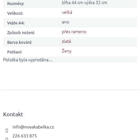
šířka 44 cm výška 32 cm
Rozměry
:
velká
Velikost
:
ano
Vejde A4
:
přes rameno
Způsob nošení
:
zlatá
Barva kování
:
Ženy
Pohlaví
:
Položka byla vyprodána…
Z
á
p
a
Kontakt
t
í
info
@
novakabelka.cz
226 633 875