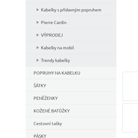
í
Kabelky s přídavným popruhem
p
a
Pierre Cardin
n
e
VÝPRODEJ
l
Kabelky na mobil
Trendy kabelky
POPRUHY NA KABELKU
ŠÁTKY
PENĚŽENKY
KOŽENÉ BATŮŽKY
Cestovní tašky
PÁSKY