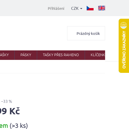
CZK
Přihlášení
Nákupní
Prázdný košík
košík
TAŠKY
PÁSKY
TAŠKY PŘES RAMENO
KLÍČENKY
AKTO
–33 %
99 Kč
dem
(>3 ks)