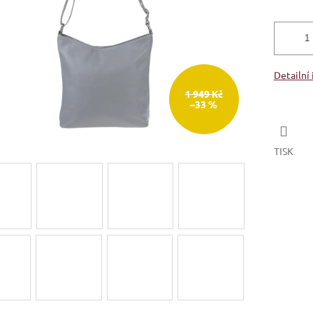
Detailní
1 949 Kč
–33 %
TISK