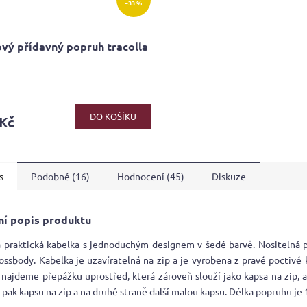
–33 %
vý přídavný popruh tracolla
DO KOŠÍKU
 Kč
s
Podobné (16)
Hodnocení (45)
Diskuze
ní popis produktu
á praktická kabelka s jednoduchým designem v šedé barvě. Nositelná 
ossbody. Kabelka je uzavíratelná na zip a je vyrobena z pravé poctivé 
 najdeme přepážku uprostřed, která zároveň slouží jako kapsa na zip, 
 pak kapsu na zip a na druhé straně další malou kapsu. Délka popruhu je