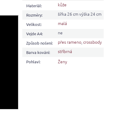
kůže
Materiál
:
šířka 26 cm výška 24 cm
Rozměry
:
malá
Velikost
:
ne
Vejde A4
:
přes rameno
,
crossbody
Způsob nošení
:
stříbrná
Barva kování
:
Ženy
Pohlaví
: