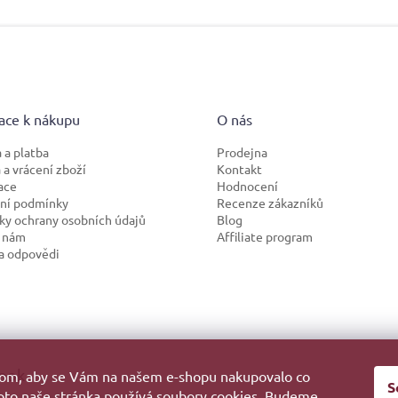
ace k nákupu
O nás
 a platba
Prodejna
a vrácení zboží
Kontakt
ace
Hodnocení
ní podmínky
Recenze zákazníků
y ochrany osobních údajů
Blog
 nám
Affiliate program
a odpovědi
ook
hom, aby se Vám na našem e-shopu nakupovalo co
S
roto naše stránka používá soubory cookies. Budeme