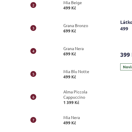
Mia Beige
499 Kč
Látko
Grana Bronzo
499
699 Kč
Grana Nera
399
699 Kč
Novi
Mia Blu Notte
499 Kč
Alma Piccola
Cappuccino
1 399 Kč
Mia Nera
499 Kč