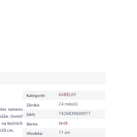
KABELKY
Kategorie
:
24 měsíců
Záruka
:
přes rameno
7426839600977
EAN
:
kůže. Uvnitř
šedá
a na bočních
Barva
:
 120 cm.
11 cm
Hloubka
: