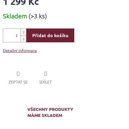
1 299 Kč
Měrná
Skladem
(>3 ks)
cena:
Přidat do košíku
Detailní informace
ZEPTAT SE
SDÍLET
VŠECHNY PRODUKTY
MÁME SKLADEM