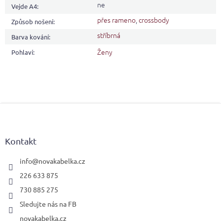
ne
Vejde A4
:
přes rameno
,
crossbody
Způsob nošení
:
stříbrná
Barva kování
:
Ženy
Pohlaví
:
Z
á
p
a
Kontakt
t
í
info
@
novakabelka.cz
226 633 875
730 885 275
Sledujte nás na FB
novakabelka.cz