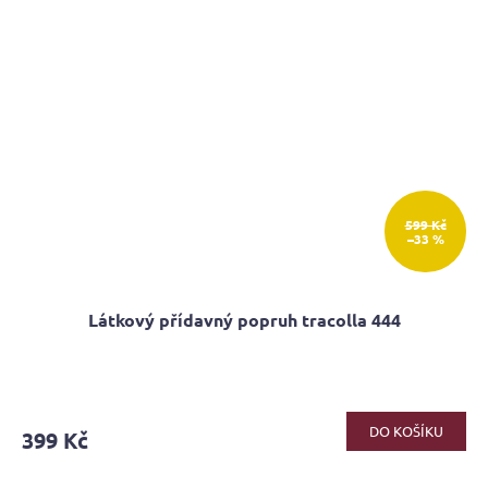
599 Kč
–33 %
Látkový přídavný popruh tracolla 444
DO KOŠÍKU
399 Kč