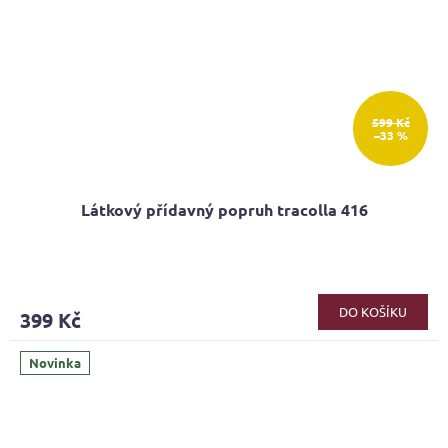
599 Kč
–33 %
Látkový přídavný popruh tracolla 416
Průměrné
hodnocení
produktu
DO KOŠÍKU
399 Kč
je
5,0
z
Novinka
5
hvězdiček.