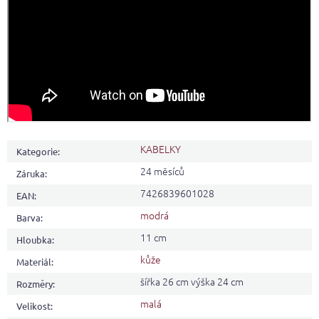
KABELKY
Kategorie
:
24 měsíců
Záruka
:
7426839601028
EAN
:
modrá
Barva
:
11 cm
Hloubka
:
kůže
Materiál
:
šířka 26 cm výška 24 cm
Rozměry
:
malá
Velikost
: