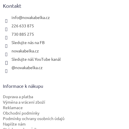
a
Kontakt
t
í
info
@
novakabelka.cz
226 633 875
730 885 275
Sledujte nás na FB
novakabelka.cz
Sledujte náš YouTube kanál
@novakabelka.cz
Informace k nákupu
Doprava a platba
Výměna a vrácení zboží
Reklamace
Obchodní podmínky
Podmínky ochrany osobních údajů
Napište nám