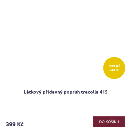
599 Kč
–33 %
Látkový přídavný popruh tracolla 415
DO KOŠÍKU
399 Kč