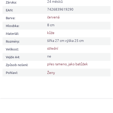
24 měsíců
Záruka
:
7426839619290
EAN
:
červená
Barva
:
8 cm
Hloubka
:
kůže
Materiál
:
šířka 27 cm výška 25 cm
Rozměry
:
střední
Velikost
:
ne
Vejde A4
:
přes rameno
,
jako batůžek
Způsob nošení
:
Ženy
Pohlaví
:
Z
á
p