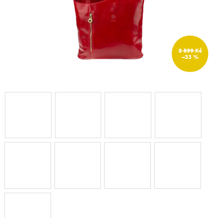
3 899 Kč
–33 %