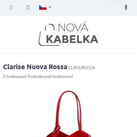
Přejít
Nákupní
na
obsah
košík
Clarise Nuova Rossa
CLRNUROSSA
Průměrné
2 hodnocení
Podrobnosti hodnocení
hodnocení
produktu
je
5,0
z
5
hvězdiček.