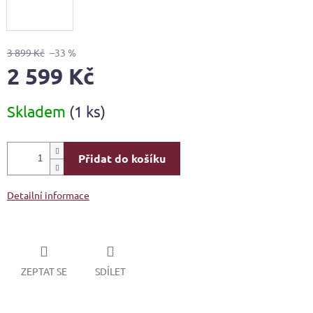
3 899 Kč
–33 %
2 599 Kč
Měrná
Skladem
(1 ks)
cena:
Přidat do košíku
Detailní informace
ZEPTAT SE
SDÍLET