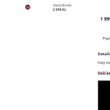
Maria Bordo
Průmě
2 599 Kč
hodno
produ
1 99
je
5,0
z
5
Popi
hvězdi
Detail
Malý el
Další b