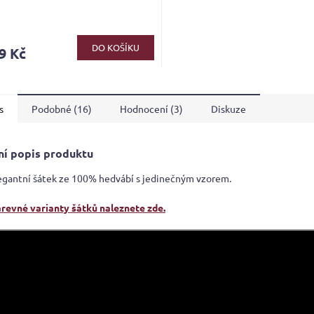
rné
cení
ktu
DO KOŠÍKU
9 Kč
s
Podobné (16)
Hodnocení (3)
Diskuze
ček.
ní popis produktu
egantní šátek ze 100% hedvábí s jedinečným vzorem.
arevné varianty šátků naleznete zde.