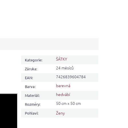
ŠÁTKY
Kategorie
:
24 měsíců
Záruka
:
7426839604784
EAN
:
barevná
Barva
:
hedvábí
Materiál
:
50 cm x 50 cm
Rozměry
:
Ženy
Pohlaví
: