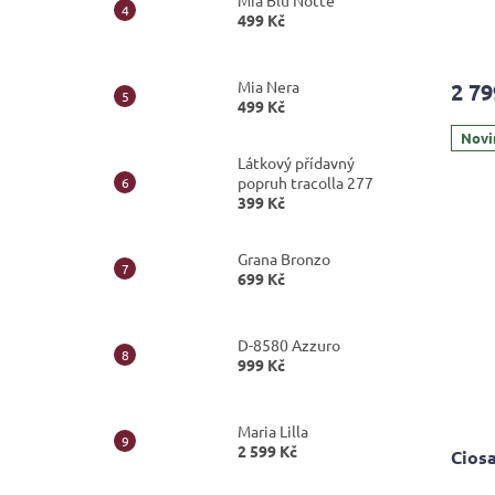
Mia Blu Notte
499 Kč
Průmě
hodno
produ
Mia Nera
2 79
je
499 Kč
4,0
z
Novi
5
Látkový přídavný
hvězdi
popruh tracolla 277
399 Kč
Grana Bronzo
699 Kč
D-8580 Azzuro
999 Kč
Maria Lilla
2 599 Kč
Cios