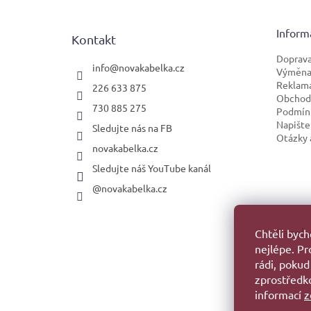
a
t
Inform
Kontakt
í
Doprava
info
@
novakabelka.cz
Výměna 
Reklam
226 633 875
Obchod
730 885 275
Podmínk
Napište
Sledujte nás na FB
Otázky 
novakabelka.cz
Sledujte náš YouTube kanál
@novakabelka.cz
Faceb
Chtěli byc
nejlépe. P
rádi, pokud
zprostředko
informací
z