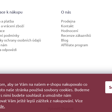
ace k nákupu
O nás
 a platba
Prodejna
a vrácení zboží
Kontakt
ace
Hodnocení
ní podmínky
Recenze zákazníků
y ochrany osobních údajů
Blog
 nám
Affiliate program
a odpovědi
ook
hom, aby se Vám na našem e-shopu nakupovalo co
S
roto naše stránka používá soubory cookies. Budeme
 s nimi budete souhlasit a umožníte nám
vat Vám ještě lepší zážitek z nakupování. Více
de.
Vytvořil Shoptet