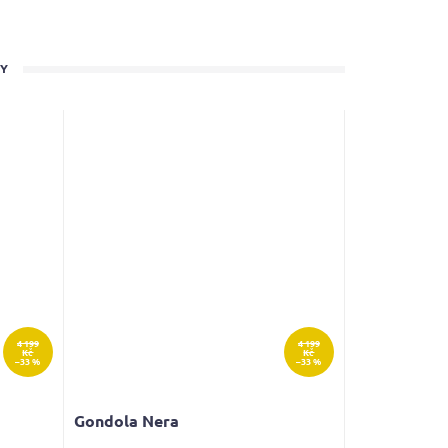
TY
4 199
4 199
Kč
Kč
–33 %
–33 %
Gondola Nera