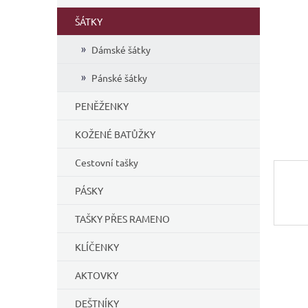
í
ŠÁTKY
p
a
Dámské šátky
n
e
Pánské šátky
l
PENĚŽENKY
KOŽENÉ BATŮŽKY
Cestovní tašky
PÁSKY
TAŠKY PŘES RAMENO
KLÍČENKY
AKTOVKY
DEŠTNÍKY