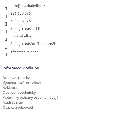
t
í
info
@
novakabelka.cz
226 633 875
730 885 275
Sledujte nás na FB
novakabelka.cz
Sledujte náš YouTube kanál
@novakabelka.cz
Informace k nákupu
Doprava a platba
Výměna a vrácení zboží
Reklamace
Obchodní podmínky
Podmínky ochrany osobních údajů
Napište nám
Otázky a odpovědi