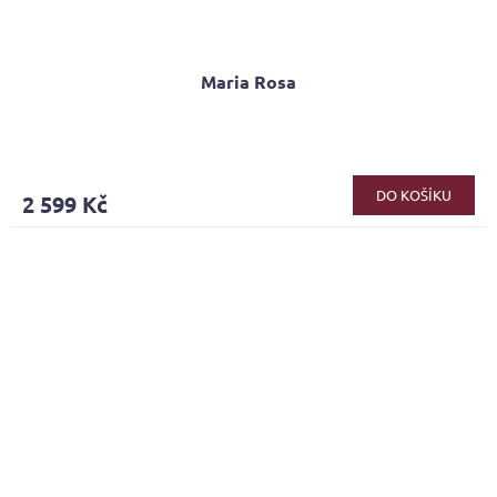
Maria Rosa
Průměrné
hodnocení
produktu
DO KOŠÍKU
2 599 Kč
je
5,0
z
5
hvězdiček.