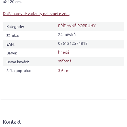
až 120 cm.
Další barevné varianty naleznete zde.
PŘÍDAVNÉ POPRUHY
Kategorie
:
24 měsíců
Záruka
:
0761212574818
EAN
:
hnědá
Barva
:
stříbrná
Barva kování
:
3,6 cm
Šířka popruhu
:
Z
á
p
a
Kontakt