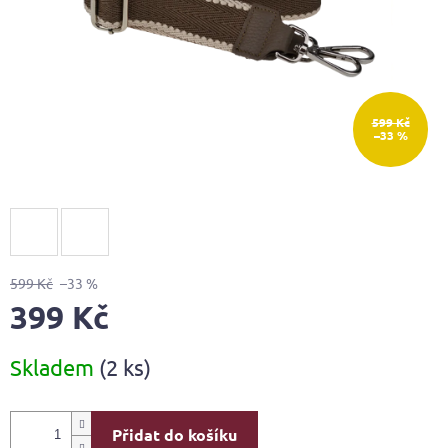
599 Kč
–33 %
599 Kč
–33 %
399 Kč
Měrná
Skladem
(2 ks)
cena:
Přidat do košíku