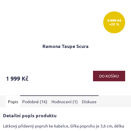
2 999 Kč
–33 %
Ramona Taupe Scura
Průměrné
hodnocení
produktu
DO KOŠÍKU
1 999 Kč
je
5,0
z
5
Popis
Podobné (16)
Hodnocení (1)
Diskuze
hvězdiček.
Detailní popis produktu
Látkový přídavný popruh ke kabelce, šířka popruhu je 3,6 cm, délka