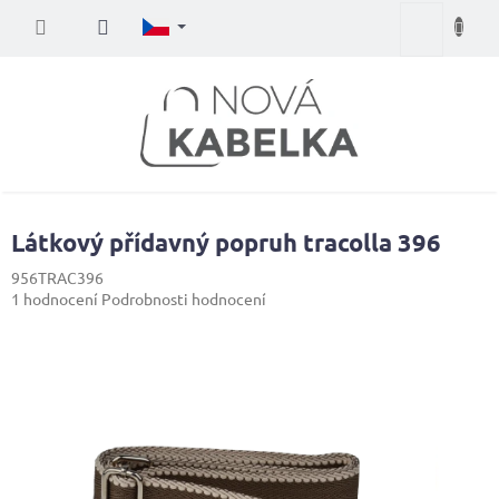
Přejít
Nákupní
na
obsah
košík
Látkový přídavný popruh tracolla 396
956TRAC396
Průměrné
1 hodnocení
Podrobnosti hodnocení
hodnocení
produktu
je
5,0
z
5
hvězdiček.