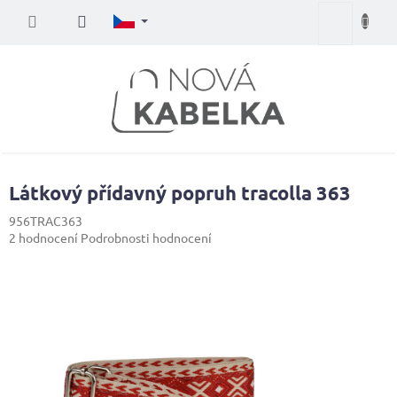
Přejít
Nákupní
na
obsah
košík
Látkový přídavný popruh tracolla 363
956TRAC363
Průměrné
2 hodnocení
Podrobnosti hodnocení
hodnocení
produktu
je
5,0
z
5
hvězdiček.