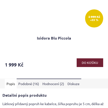
2 999 Kč
–33 %
Isidora Blu Piccola
Průměrné
hodnocení
produktu
DO KOŠÍKU
1 999 Kč
je
3,8
z
5
Popis
Podobné (16)
Hodnocení (2)
Diskuze
hvězdiček.
Detailní popis produktu
Látkový přídavný popruh ke kabelce, šířka popruhu je 5 cm, délka až