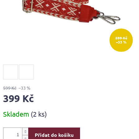
599 Kč
–33 %
599 Kč
–33 %
399 Kč
Měrná
Skladem
(2 ks)
cena:
Přidat do košíku