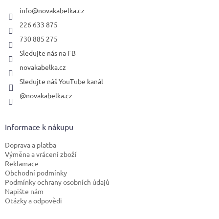
t
í
info
@
novakabelka.cz
226 633 875
730 885 275
Sledujte nás na FB
novakabelka.cz
Sledujte náš YouTube kanál
@novakabelka.cz
Informace k nákupu
Doprava a platba
Výměna a vrácení zboží
Reklamace
Obchodní podmínky
Podmínky ochrany osobních údajů
Napište nám
Otázky a odpovědi