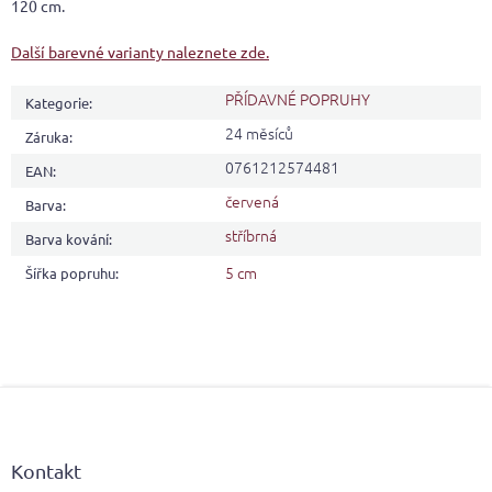
120 cm.
Další barevné varianty naleznete zde.
PŘÍDAVNÉ POPRUHY
Kategorie
:
24 měsíců
Záruka
:
0761212574481
EAN
:
červená
Barva
:
stříbrná
Barva kování
:
5 cm
Šířka popruhu
:
Z
á
p
a
Kontakt