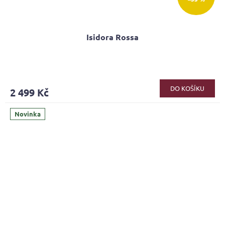
Isidora Rossa
Průměrné
hodnocení
produktu
DO KOŠÍKU
2 499 Kč
je
3,9
z
Novinka
5
hvězdiček.