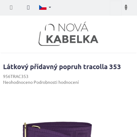
Přejít
Nákupní
na
obsah
košík
Látkový přídavný popruh tracolla 353
956TRAC353
Průměrné
Neohodnoceno
Podrobnosti hodnocení
hodnocení
produktu
je
0,0
z
5
hvězdiček.