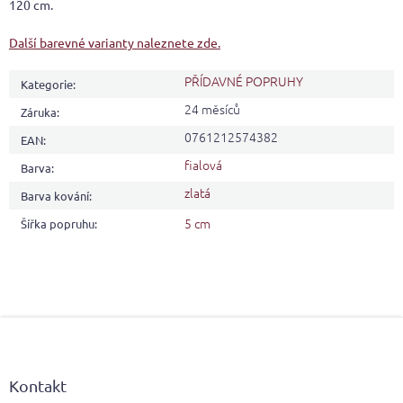
120 cm.
Další barevné varianty naleznete zde.
PŘÍDAVNÉ POPRUHY
Kategorie
:
24 měsíců
Záruka
:
0761212574382
EAN
:
fialová
Barva
:
zlatá
Barva kování
:
5 cm
Šířka popruhu
:
Z
á
p
a
Kontakt