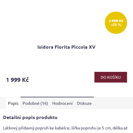
2 999 Kč
–33 %
Isidora Florita Piccola XV
Průměrné
hodnocení
produktu
DO KOŠÍKU
1 999 Kč
je
5,0
z
5
Popis
Podobné (16)
Hodnocení
Diskuze
hvězdiček.
Detailní popis produktu
Látkový přídavný popruh ke kabelce, šířka popruhu je 5 cm, délka až