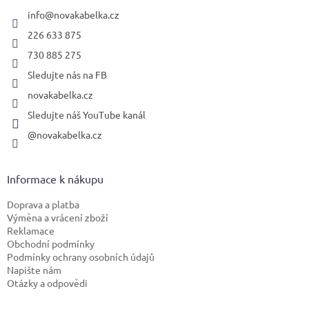
t
í
info
@
novakabelka.cz
226 633 875
730 885 275
Sledujte nás na FB
novakabelka.cz
Sledujte náš YouTube kanál
@novakabelka.cz
Informace k nákupu
Doprava a platba
Výměna a vrácení zboží
Reklamace
Obchodní podmínky
Podmínky ochrany osobních údajů
Napište nám
Otázky a odpovědi