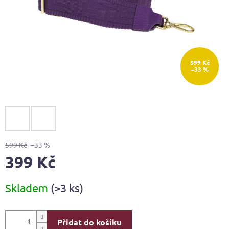
599 Kč
–33 %
599 Kč
–33 %
399 Kč
Měrná
Skladem
(>3 ks)
cena:
Přidat do košíku